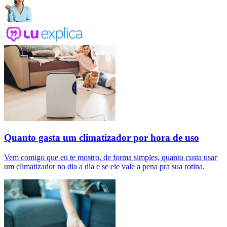
Quanto gasta um climatizador por hora de uso
Vem comigo que eu te mostro, de forma simples, quanto custa usar
um climatizador no dia a dia e se ele vale a pena pra sua rotina.