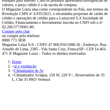
estoques para internet. Caso os produtos apresentem divergências de
valores, o preço válido é o da sacola de compras.
O Magazine Luiza atua como correspondente no País, nos termos da
Resolução CMN nº 4.935/2021, e encaminha propostas de cartão de
crédito e operações de crédito para a Luizacred S.A Sociedade de
Crédito, Financiamento e Investimento inscrita no CNPJ sob o nº
02.206.577/0001-80.
Compre pelo chat
ou compre pelo telefone:
0800 773 3838
Magazine Luiza S/A - CNPJ: 47.960.950/1088-36 - Endereço: Rua
Arnulfo de Lima, 2385 - Vila Santa Cruz, Franca/SP - CEP 14.403-
471 ® Magazine Luiza – Todos os direitos reservados.
Home
>
ar e ventilação
>
Climatizador de Ar
>
Climatizador Ar/água, 150 W, 220 V~, Reservatório de 35
L, Clin 35 PRO Ventisol