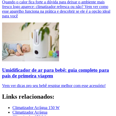
Quando o calor fica forte a dúvida para deixar o ambiente mais
fresco logo aparece: climatizador refresca ou não? Vem ver como
esse aparelho funciona na prática e descobrir se ele é a opção ideal
para você
Umidificador de ar para bebê: guia completo para
pais de primeira viagem
Vem ver dicas pro seu bebê respirar melhor com esse acessório!
Links relacionados:
Climatizador Ar/água 150 W
Climatizador Ar/água