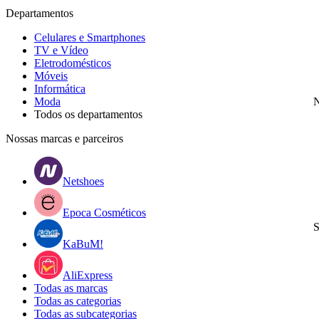
Departamentos
Celulares e Smartphones
TV e Vídeo
Eletrodomésticos
Móveis
Informática
Moda
N
Todos os departamentos
Nossas marcas e parceiros
Netshoes
Epoca Cosméticos
S
KaBuM!
AliExpress
Todas as marcas
Todas as categorias
Todas as subcategorias