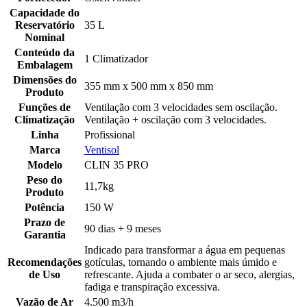
Capacidade do
Reservatório
35 L
Nominal
Conteúdo da
1 Climatizador
Embalagem
Dimensões do
355 mm x 500 mm x 850 mm
Produto
Funções de
Ventilação com 3 velocidades sem oscilação.
Climatização
Ventilação + oscilação com 3 velocidades.
Linha
Profissional
Marca
Ventisol
Modelo
CLIN 35 PRO
Peso do
11,7kg
Produto
Potência
150 W
Prazo de
90 dias + 9 meses
Garantia
Indicado para transformar a água em pequenas
Recomendações
gotículas, tornando o ambiente mais úmido e
de Uso
refrescante. Ajuda a combater o ar seco, alergias,
fadiga e transpiração excessiva.
Vazão de Ar
4.500 m3/h