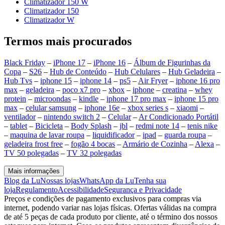
Climatizador 150 W
Climatizador 150
Climatizador W
Termos mais procurados
Black Friday
–
iPhone 17
–
iPhone 16
–
Álbum de Figurinhas da
Copa
–
S26
–
Hub de Conteúdo
–
Hub Celulares
–
Hub Geladeira
–
Hub Tvs
–
iphone 15
–
iphone 14
–
ps5
–
Air Fryer
–
iphone 16 pro
max
–
geladeira
–
poco x7 pro
–
xbox
–
iphone
–
creatina
–
whey
protein
–
microondas
–
kindle
–
iphone 17 pro max
–
iphone 15 pro
max
–
celular samsung
–
iphone 16e
–
xbox series s
–
xiaomi
–
ventilador
–
nintendo switch 2
–
Celular
–
Ar Condicionado Portátil
–
tablet
–
Bicicleta
–
Body Splash
–
jbl
–
redmi note 14
–
tenis nike
–
maquina de lavar roupa
–
liquidificador
–
ipad
–
guarda roupa
–
geladeira frost free
–
fogão 4 bocas
–
Armário de Cozinha
–
Alexa
–
TV 50 polegadas
–
TV 32 polegadas
Mais informações
Blog da Lu
Nossas lojas
WhatsApp da Lu
Tenha sua
loja
Regulamento
Acessibilidade
Segurança e Privacidade
Preços e condições de pagamento exclusivos para compras via
internet, podendo variar nas lojas físicas. Ofertas válidas na compra
de até 5 peças de cada produto por cliente, até o término dos nossos