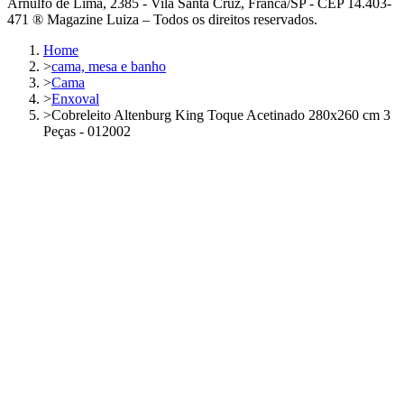
Arnulfo de Lima, 2385 - Vila Santa Cruz, Franca/SP - CEP 14.403-
471 ® Magazine Luiza – Todos os direitos reservados.
Home
>
cama, mesa e banho
>
Cama
>
Enxoval
>
Cobreleito Altenburg King Toque Acetinado 280x260 cm 3
Peças - 012002