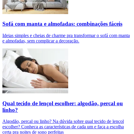
Sofá com manta e almofadas: combinações fáceis
Ideias simples e cheias de charme pra transformar o sofá com manta
e almofadas, sem complicar a decoração.
Qual tecido de lençol escolher: algodão, percal ou
linho?
Algodão, percal ou linho? Na dúvida sobre qual tecido de lençol
escolher? Conheça as características de cada um e faça a escolha
certa pra noites de sono perfeitas