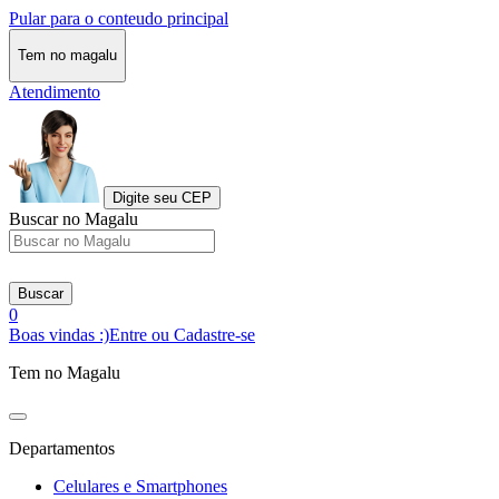
Pular para o conteudo principal
Tem no magalu
Atendimento
Digite seu CEP
Buscar no Magalu
Buscar
0
Boas vindas :)
Entre ou Cadastre-se
Tem no Magalu
Departamentos
Celulares e Smartphones