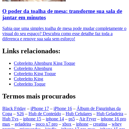
O poder da toalha de mesa: transforme sua sala de
jantar em minutos
Sabia que uma simples toalha de mesa pode mudar completamente o
visual do seu espaço? Descubra como esse detalhe faz toda a
diferença e renove sua sala sem esforço!
Links relacionados:
Cobreleito Altenburg King Toque
Cobreleito Altenburg
Cobreleito King Toque
Cobreleito King
Cobreleito Toque
Termos mais procurados
Black Friday
–
iPhone 17
–
iPhone 16
–
Álbum de Figurinhas da
Copa
–
S26
–
Hub de Conteúdo
–
Hub Celulares
–
Hub Geladeira
–
Hub Tvs
–
iphone 15
–
iphone 14
–
ps5
–
Air Fryer
–
iphone 16 pro
max
–
geladeira
–
poco x7 pro
–
xbox
–
iphone
–
creatina
–
whey