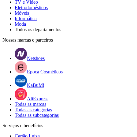
TV e Vídeo
Eletrodomésticos
Móveis
Informática
Moda
Todos os departamentos
Nossas marcas e parceiros
Netshoes
Epoca Cosméticos
KaBuM!
AliExpress
Todas as marcas
Todas as categorias
Todas as subcategorias
Serviços e benefícios
Cartão Luiza