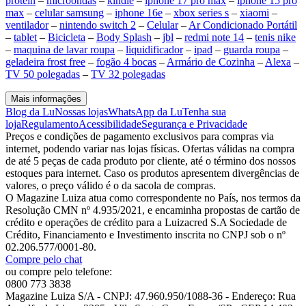
protein
–
microondas
–
kindle
–
iphone 17 pro max
–
iphone 15 pro
max
–
celular samsung
–
iphone 16e
–
xbox series s
–
xiaomi
–
ventilador
–
nintendo switch 2
–
Celular
–
Ar Condicionado Portátil
–
tablet
–
Bicicleta
–
Body Splash
–
jbl
–
redmi note 14
–
tenis nike
–
maquina de lavar roupa
–
liquidificador
–
ipad
–
guarda roupa
–
geladeira frost free
–
fogão 4 bocas
–
Armário de Cozinha
–
Alexa
–
TV 50 polegadas
–
TV 32 polegadas
Mais informações
Blog da Lu
Nossas lojas
WhatsApp da Lu
Tenha sua
loja
Regulamento
Acessibilidade
Segurança e Privacidade
Preços e condições de pagamento exclusivos para compras via
internet, podendo variar nas lojas físicas. Ofertas válidas na compra
de até 5 peças de cada produto por cliente, até o término dos nossos
estoques para internet. Caso os produtos apresentem divergências de
valores, o preço válido é o da sacola de compras.
O Magazine Luiza atua como correspondente no País, nos termos da
Resolução CMN nº 4.935/2021, e encaminha propostas de cartão de
crédito e operações de crédito para a Luizacred S.A Sociedade de
Crédito, Financiamento e Investimento inscrita no CNPJ sob o nº
02.206.577/0001-80.
Compre pelo chat
ou compre pelo telefone:
0800 773 3838
Magazine Luiza S/A - CNPJ: 47.960.950/1088-36 - Endereço: Rua