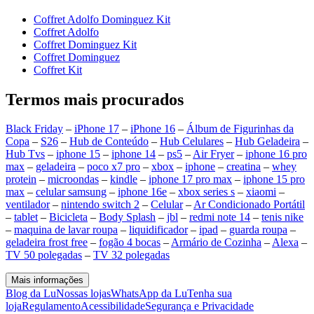
Coffret Adolfo Dominguez Kit
Coffret Adolfo
Coffret Dominguez Kit
Coffret Dominguez
Coffret Kit
Termos mais procurados
Black Friday
–
iPhone 17
–
iPhone 16
–
Álbum de Figurinhas da
Copa
–
S26
–
Hub de Conteúdo
–
Hub Celulares
–
Hub Geladeira
–
Hub Tvs
–
iphone 15
–
iphone 14
–
ps5
–
Air Fryer
–
iphone 16 pro
max
–
geladeira
–
poco x7 pro
–
xbox
–
iphone
–
creatina
–
whey
protein
–
microondas
–
kindle
–
iphone 17 pro max
–
iphone 15 pro
max
–
celular samsung
–
iphone 16e
–
xbox series s
–
xiaomi
–
ventilador
–
nintendo switch 2
–
Celular
–
Ar Condicionado Portátil
–
tablet
–
Bicicleta
–
Body Splash
–
jbl
–
redmi note 14
–
tenis nike
–
maquina de lavar roupa
–
liquidificador
–
ipad
–
guarda roupa
–
geladeira frost free
–
fogão 4 bocas
–
Armário de Cozinha
–
Alexa
–
TV 50 polegadas
–
TV 32 polegadas
Mais informações
Blog da Lu
Nossas lojas
WhatsApp da Lu
Tenha sua
loja
Regulamento
Acessibilidade
Segurança e Privacidade