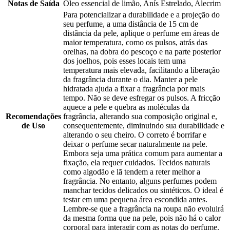
Notas de Saída
Óleo essencial de limão, Anís Estrelado, Alecrim
Para potencializar a durabilidade e a projeção do
seu perfume, a uma distância de 15 cm de
distância da pele, aplique o perfume em áreas de
maior temperatura, como os pulsos, atrás das
orelhas, na dobra do pescoço e na parte posterior
dos joelhos, pois esses locais tem uma
temperatura mais elevada, facilitando a liberação
da fragrância durante o dia. Manter a pele
hidratada ajuda a fixar a fragrância por mais
tempo. Não se deve esfregar os pulsos. A fricção
aquece a pele e quebra as moléculas da
Recomendações
fragrância, alterando sua composição original e,
de Uso
consequentemente, diminuindo sua durabilidade e
alterando o seu cheiro. O correto é borrifar e
deixar o perfume secar naturalmente na pele.
Embora seja uma prática comum para aumentar a
fixação, ela requer cuidados. Tecidos naturais
como algodão e lã tendem a reter melhor a
fragrância. No entanto, alguns perfumes podem
manchar tecidos delicados ou sintéticos. O ideal é
testar em uma pequena área escondida antes.
Lembre-se que a fragrância na roupa não evoluirá
da mesma forma que na pele, pois não há o calor
corporal para interagir com as notas do perfume.