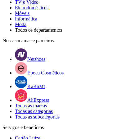
TV e Vídeo
Eletrodomésticos
Móveis
Informática
Moda
Todos os departamentos
Nossas marcas e parceiros
Netshoes
Epoca Cosméticos
KaBuM!
AliExpress
Todas as marcas
Todas as categorias
Todas as subcategorias
Serviços e benefícios
Cartão Luiza