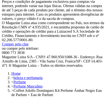
Preços e condições de pagamento exclusivos para compras via
internet, podendo variar nas lojas físicas. Ofertas válidas na compra
de até 5 peças de cada produto por cliente, até o término dos nossos
estoques para internet. Caso os produtos apresentem divergências de
valores, o preço válido é o da sacola de compras.
O Magazine Luiza atua como correspondente no País, nos termos da
Resolução CMN nº 4.935/2021, e encaminha propostas de cartão de
crédito e operações de crédito para a Luizacred S.A Sociedade de
Crédito, Financiamento e Investimento inscrita no CNPJ sob o nº
02.206.577/0001-80.
Compre pelo chat
ou compre pelo telefone:
0800 773 3838
Magazine Luiza S/A - CNPJ: 47.960.950/1088-36 - Endereço: Rua
Arnulfo de Lima, 2385 - Vila Santa Cruz, Franca/SP - CEP 14.403-
471 ® Magazine Luiza – Todos os direitos reservados.
Home
>
beleza e perfumaria
>
Perfume
>
Perfume Masculino
>
Coffret Adolfo Dominguez Kit Perfume Ámbar Negro Eau
de Parfum + Eau de Parfum