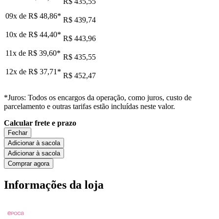
R$ 435,55
09x de
R$ 48,86
*
R$ 439,74
10x de
R$ 44,40
*
R$ 443,96
11x de
R$ 39,60
*
R$ 435,55
12x de
R$ 37,71
*
R$ 452,47
*Juros: Todos os encargos da operação, como juros, custo de
parcelamento e outras tarifas estão incluídas neste valor.
Calcular frete e prazo
Fechar
Adicionar à sacola
Adicionar à sacola
Comprar agora
Informações da loja