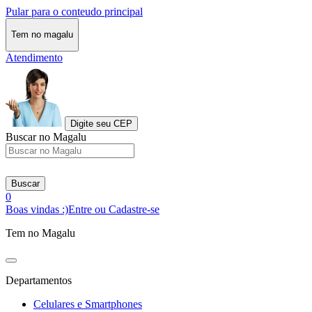
Pular para o conteudo principal
Tem no magalu
Atendimento
Digite seu CEP
Buscar no Magalu
Buscar
0
Boas vindas :)
Entre ou Cadastre-se
Tem no Magalu
Departamentos
Celulares e Smartphones