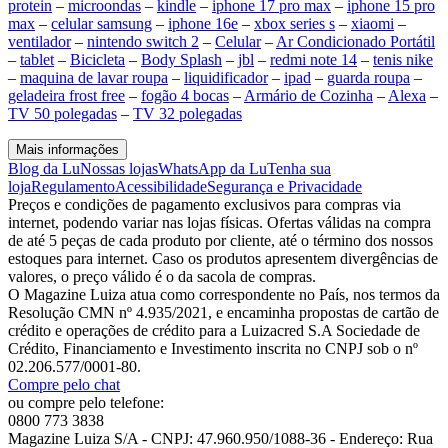
protein
–
microondas
–
kindle
–
iphone 17 pro max
–
iphone 15 pro
max
–
celular samsung
–
iphone 16e
–
xbox series s
–
xiaomi
–
ventilador
–
nintendo switch 2
–
Celular
–
Ar Condicionado Portátil
–
tablet
–
Bicicleta
–
Body Splash
–
jbl
–
redmi note 14
–
tenis nike
–
maquina de lavar roupa
–
liquidificador
–
ipad
–
guarda roupa
–
geladeira frost free
–
fogão 4 bocas
–
Armário de Cozinha
–
Alexa
–
TV 50 polegadas
–
TV 32 polegadas
Mais informações
Blog da Lu
Nossas lojas
WhatsApp da Lu
Tenha sua
loja
Regulamento
Acessibilidade
Segurança e Privacidade
Preços e condições de pagamento exclusivos para compras via
internet, podendo variar nas lojas físicas. Ofertas válidas na compra
de até 5 peças de cada produto por cliente, até o término dos nossos
estoques para internet. Caso os produtos apresentem divergências de
valores, o preço válido é o da sacola de compras.
O Magazine Luiza atua como correspondente no País, nos termos da
Resolução CMN nº 4.935/2021, e encaminha propostas de cartão de
crédito e operações de crédito para a Luizacred S.A Sociedade de
Crédito, Financiamento e Investimento inscrita no CNPJ sob o nº
02.206.577/0001-80.
Compre pelo chat
ou compre pelo telefone:
0800 773 3838
Magazine Luiza S/A - CNPJ: 47.960.950/1088-36 - Endereço: Rua