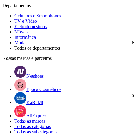
Departamentos
Celulares e Smartphones
TV e Vídeo
Eletrodomésticos
Móveis
Informática
Moda
N
Todos os departamentos
Nossas marcas e parceiros
Netshoes
Epoca Cosméticos
S
KaBuM!
AliExpress
Todas as marcas
Todas as categorias
Todas as subcategorias