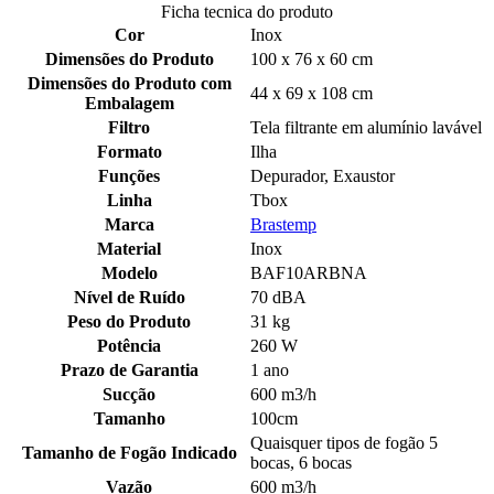
Ficha tecnica do produto
Cor
Inox
Dimensões do Produto
100 x 76 x 60 cm
Dimensões do Produto com
44 x 69 x 108 cm
Embalagem
Filtro
Tela filtrante em alumínio lavável
Formato
Ilha
Funções
Depurador, Exaustor
Linha
Tbox
Marca
Brastemp
Material
Inox
Modelo
BAF10ARBNA
Nível de Ruído
70 dBA
Peso do Produto
31 kg
Potência
260 W
Prazo de Garantia
1 ano
Sucção
600 m3/h
Tamanho
100cm
Quaisquer tipos de fogão 5
Tamanho de Fogão Indicado
bocas, 6 bocas
Vazão
600 m3/h