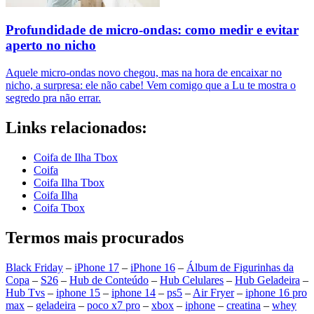
Profundidade de micro-ondas: como medir e evitar
aperto no nicho
Aquele micro-ondas novo chegou, mas na hora de encaixar no
nicho, a surpresa: ele não cabe! Vem comigo que a Lu te mostra o
segredo pra não errar.
Links relacionados:
Coifa de Ilha Tbox
Coifa
Coifa Ilha Tbox
Coifa Ilha
Coifa Tbox
Termos mais procurados
Black Friday
–
iPhone 17
–
iPhone 16
–
Álbum de Figurinhas da
Copa
–
S26
–
Hub de Conteúdo
–
Hub Celulares
–
Hub Geladeira
–
Hub Tvs
–
iphone 15
–
iphone 14
–
ps5
–
Air Fryer
–
iphone 16 pro
max
–
geladeira
–
poco x7 pro
–
xbox
–
iphone
–
creatina
–
whey