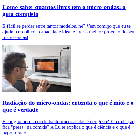
Como saber quantos litros tem o micro-ondas: o
guia completo
É fácil se perder entre tantos modelos, né? Vem comigo que eu te
ajudo a escolher a capacidade ideal e tirar o melhor proveito do seu
micro-ondas!
Radiação do micro-ondas: entenda o que é mito e o
que é verdade
Ficar grudado na portinha do micro-ondas é perigoso? E a radiação,
fica "presa" na comida? A Lu te explica o que é ciência e o que é
papo furado!