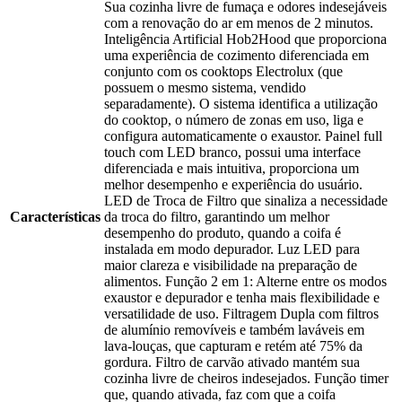
Sua cozinha livre de fumaça e odores indesejáveis
com a renovação do ar em menos de 2 minutos.
Inteligência Artificial Hob2Hood que proporciona
uma experiência de cozimento diferenciada em
conjunto com os cooktops Electrolux (que
possuem o mesmo sistema, vendido
separadamente). O sistema identifica a utilização
do cooktop, o número de zonas em uso, liga e
configura automaticamente o exaustor. Painel full
touch com LED branco, possui uma interface
diferenciada e mais intuitiva, proporciona um
melhor desempenho e experiência do usuário.
LED de Troca de Filtro que sinaliza a necessidade
Características
da troca do filtro, garantindo um melhor
desempenho do produto, quando a coifa é
instalada em modo depurador. Luz LED para
maior clareza e visibilidade na preparação de
alimentos. Função 2 em 1: Alterne entre os modos
exaustor e depurador e tenha mais flexibilidade e
versatilidade de uso. Filtragem Dupla com filtros
de alumínio removíveis e também laváveis em
lava-louças, que capturam e retém até 75% da
gordura. Filtro de carvão ativado mantém sua
cozinha livre de cheiros indesejados. Função timer
que, quando ativada, faz com que a coifa