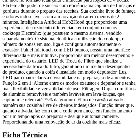
Ela tem alto poder de sucção com eficiência na captura de fumaças e
gorduras durante o preparo das receitas. Sua cozinha livre de fumaça
e odores indesejáveis com a renovação do ar em menos de 2
minutos. Inteligência Artificial Hob2Hood que proporciona uma
experiência de cozimento diferenciada em conjunto com os
cooktops Electrolux (que possuem o mesmo sistema, vendido
separadamente). O sistema identifica a utilização do cooktop, o
número de zonas em uso, liga e configura automaticamente o
exaustor. Painel full touch com LED branco, possui uma interface
diferenciada e mais intuitiva, proporciona um melhor desempenho e
experiência do usuário. LED de Troca de Filtro que sinaliza a
necessidade da troca do filtro, garantindo um melhor desempenho
do produto, quando a coifa é instalada em modo depurador. Luz
LED para maior clareza e visibilidade na preparação de alimentos.
Função 2 em 1: Alterne entre os modos exaustor e depurador e tenha
mais flexibilidade e versatilidade de uso. Filtragem Dupla com filtros
de alumínio removíveis e também laváveis em lava-louças, que
capturam e retém até 75% da gordura. Filtro de carvão ativado
mantém sua cozinha livre de cheiros indesejados. Função timer que,
quando ativada, faz com que a coifa permaneça em funcionamento
por um tempo após os preparos e desligue automaticamente.
Proporcionando uma renovação de ar da cozinha mais eficaz.
Ficha Técnica