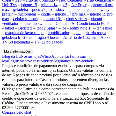
Copa
–
S26
–
Hub de Conteúdo
–
Hub Celulares
–
Hub Geladeira
–
Hub Tvs
–
iphone 15
–
iphone 14
–
ps5
–
Air Fryer
–
iphone 16 pro
max
–
geladeira
–
poco x7 pro
–
xbox
–
iphone
–
creatina
–
whey
protein
–
microondas
–
kindle
–
iphone 17 pro max
–
iphone 15 pro
max
–
celular samsung
–
iphone 16e
–
xbox series s
–
xiaomi
–
ventilador
–
nintendo switch 2
–
Celular
–
Ar Condicionado Portátil
–
tablet
–
Bicicleta
–
Body Splash
–
jbl
–
redmi note 14
–
tenis nike
–
maquina de lavar roupa
–
liquidificador
–
ipad
–
guarda roupa
–
geladeira frost free
–
fogão 4 bocas
–
Armário de Cozinha
–
Alexa
–
TV 50 polegadas
–
TV 32 polegadas
Mais informações
Blog da Lu
Nossas lojas
WhatsApp da Lu
Tenha sua
loja
Regulamento
Acessibilidade
Segurança e Privacidade
Preços e condições de pagamento exclusivos para compras via
internet, podendo variar nas lojas físicas. Ofertas válidas na compra
de até 5 peças de cada produto por cliente, até o término dos nossos
estoques para internet. Caso os produtos apresentem divergências de
valores, o preço válido é o da sacola de compras.
O Magazine Luiza atua como correspondente no País, nos termos da
Resolução CMN nº 4.935/2021, e encaminha propostas de cartão de
crédito e operações de crédito para a Luizacred S.A Sociedade de
Crédito, Financiamento e Investimento inscrita no CNPJ sob o nº
02.206.577/0001-80.
Compre pelo chat