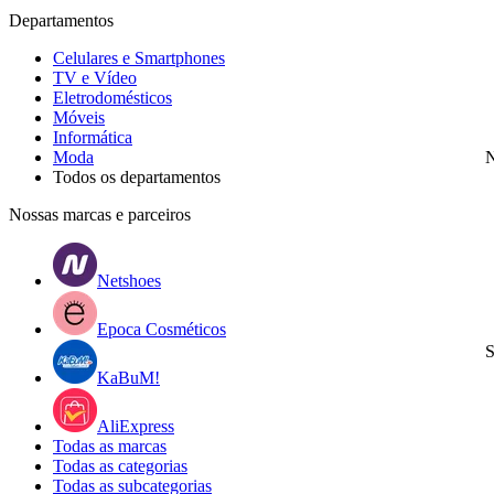
Departamentos
Celulares e Smartphones
TV e Vídeo
Eletrodomésticos
Móveis
Informática
Moda
N
Todos os departamentos
Nossas marcas e parceiros
Netshoes
Epoca Cosméticos
S
KaBuM!
AliExpress
Todas as marcas
Todas as categorias
Todas as subcategorias