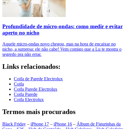
Profundidade de micro-ondas: como medir e evitar
aperto no nicho
Aquele micro-ondas novo chegou, mas na hora de encaixar no
nicho, a surpresa: ele não cabe! Vem comigo que a Lu te mostra o
segredo pra não errar.
Links relacionados:
Coifa de Parede Electrolux
Coifa
Coifa Parede Electrolux
Coifa Parede
Coifa Electrolux
Termos mais procurados
Black Friday
–
iPhone 17
–
iPhone 16
–
Álbum de Figurinhas da