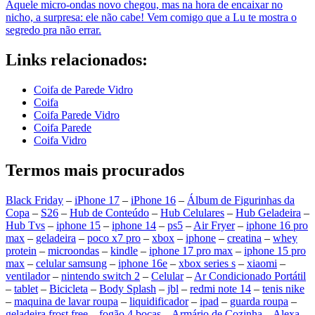
Aquele micro-ondas novo chegou, mas na hora de encaixar no
nicho, a surpresa: ele não cabe! Vem comigo que a Lu te mostra o
segredo pra não errar.
Links relacionados:
Coifa de Parede Vidro
Coifa
Coifa Parede Vidro
Coifa Parede
Coifa Vidro
Termos mais procurados
Black Friday
–
iPhone 17
–
iPhone 16
–
Álbum de Figurinhas da
Copa
–
S26
–
Hub de Conteúdo
–
Hub Celulares
–
Hub Geladeira
–
Hub Tvs
–
iphone 15
–
iphone 14
–
ps5
–
Air Fryer
–
iphone 16 pro
max
–
geladeira
–
poco x7 pro
–
xbox
–
iphone
–
creatina
–
whey
protein
–
microondas
–
kindle
–
iphone 17 pro max
–
iphone 15 pro
max
–
celular samsung
–
iphone 16e
–
xbox series s
–
xiaomi
–
ventilador
–
nintendo switch 2
–
Celular
–
Ar Condicionado Portátil
–
tablet
–
Bicicleta
–
Body Splash
–
jbl
–
redmi note 14
–
tenis nike
–
maquina de lavar roupa
–
liquidificador
–
ipad
–
guarda roupa
–
geladeira frost free
–
fogão 4 bocas
–
Armário de Cozinha
–
Alexa
–