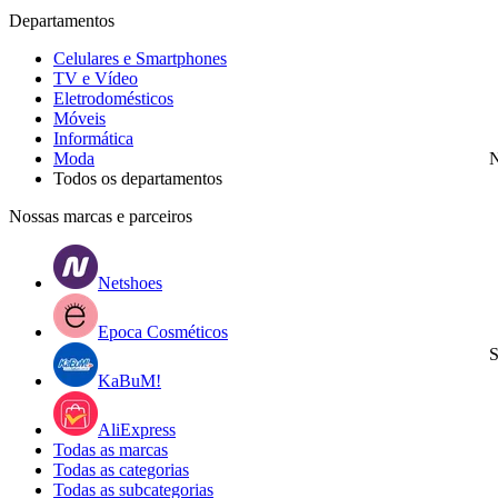
Departamentos
Celulares e Smartphones
TV e Vídeo
Eletrodomésticos
Móveis
Informática
Moda
N
Todos os departamentos
Nossas marcas e parceiros
Netshoes
Epoca Cosméticos
S
KaBuM!
AliExpress
Todas as marcas
Todas as categorias
Todas as subcategorias