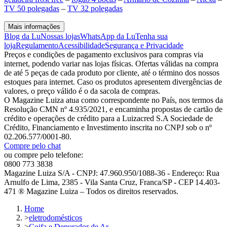
TV 50 polegadas
–
TV 32 polegadas
Mais informações
Blog da Lu
Nossas lojas
WhatsApp da Lu
Tenha sua
loja
Regulamento
Acessibilidade
Segurança e Privacidade
Preços e condições de pagamento exclusivos para compras via
internet, podendo variar nas lojas físicas. Ofertas válidas na compra
de até 5 peças de cada produto por cliente, até o término dos nossos
estoques para internet. Caso os produtos apresentem divergências de
valores, o preço válido é o da sacola de compras.
O Magazine Luiza atua como correspondente no País, nos termos da
Resolução CMN nº 4.935/2021, e encaminha propostas de cartão de
crédito e operações de crédito para a Luizacred S.A Sociedade de
Crédito, Financiamento e Investimento inscrita no CNPJ sob o nº
02.206.577/0001-80.
Compre pelo chat
ou compre pelo telefone:
0800 773 3838
Magazine Luiza S/A - CNPJ: 47.960.950/1088-36 - Endereço: Rua
Arnulfo de Lima, 2385 - Vila Santa Cruz, Franca/SP - CEP 14.403-
471 ® Magazine Luiza – Todos os direitos reservados.
Home
>
eletrodomésticos
>
Coifa e Depurador de Ar