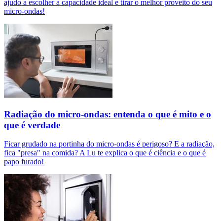
ajudo a escolher a capacidade ideal e tirar o melhor proveito do seu
micro-ondas!
Radiação do micro-ondas: entenda o que é mito e o
que é verdade
Ficar grudado na portinha do micro-ondas é perigoso? E a radiação,
fica "presa" na comida? A Lu te explica o que é ciência e o que é
papo furado!