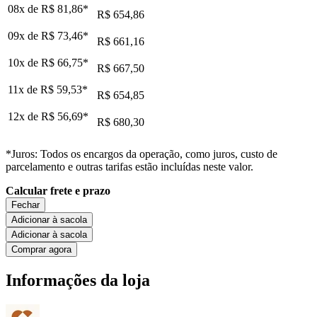
08x de
R$ 81,86
*
R$ 654,86
09x de
R$ 73,46
*
R$ 661,16
10x de
R$ 66,75
*
R$ 667,50
11x de
R$ 59,53
*
R$ 654,85
12x de
R$ 56,69
*
R$ 680,30
*Juros: Todos os encargos da operação, como juros, custo de
parcelamento e outras tarifas estão incluídas neste valor.
Calcular frete e prazo
Fechar
Adicionar à sacola
Adicionar à sacola
Comprar agora
Informações da loja