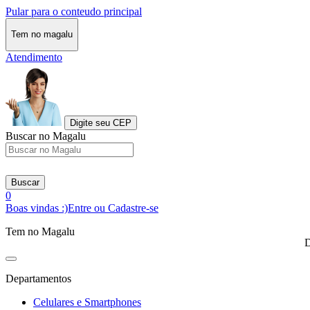
Pular para o conteudo principal
Tem no magalu
Atendimento
Digite seu CEP
Buscar no Magalu
Buscar
0
Boas vindas :)
Entre ou Cadastre-se
Tem no Magalu
D
Departamentos
Celulares e Smartphones