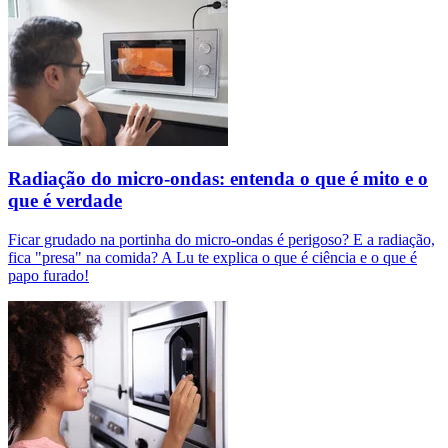
Radiação do micro-ondas: entenda o que é mito e o
que é verdade
Ficar grudado na portinha do micro-ondas é perigoso? E a radiação,
fica "presa" na comida? A Lu te explica o que é ciência e o que é
papo furado!