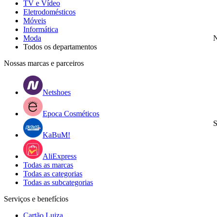
TV e Vídeo
Eletrodomésticos
Móveis
Informática
Moda
N
Todos os departamentos
Nossas marcas e parceiros
Netshoes
Epoca Cosméticos
S
KaBuM!
AliExpress
Todas as marcas
Todas as categorias
Todas as subcategorias
Serviços e benefícios
Cartão Luiza