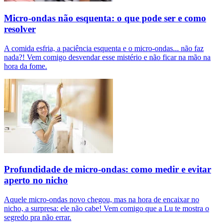
Micro-ondas não esquenta: o que pode ser e como
resolver
A comida esfria, a paciência esquenta e o micro-ondas... não faz
nada?! Vem comigo desvendar esse mistério e não ficar na mão na
hora da fome.
Profundidade de micro-ondas: como medir e evitar
aperto no nicho
Aquele micro-ondas novo chegou, mas na hora de encaixar no
nicho, a surpresa: ele não cabe! Vem comigo que a Lu te mostra o
segredo pra não errar.