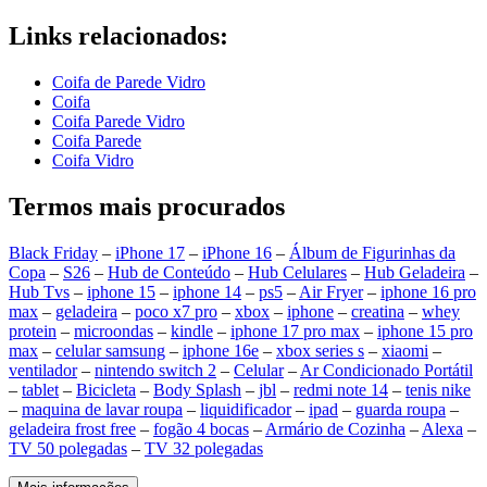
Links relacionados:
Coifa de Parede Vidro
Coifa
Coifa Parede Vidro
Coifa Parede
Coifa Vidro
Termos mais procurados
Black Friday
–
iPhone 17
–
iPhone 16
–
Álbum de Figurinhas da
Copa
–
S26
–
Hub de Conteúdo
–
Hub Celulares
–
Hub Geladeira
–
Hub Tvs
–
iphone 15
–
iphone 14
–
ps5
–
Air Fryer
–
iphone 16 pro
max
–
geladeira
–
poco x7 pro
–
xbox
–
iphone
–
creatina
–
whey
protein
–
microondas
–
kindle
–
iphone 17 pro max
–
iphone 15 pro
max
–
celular samsung
–
iphone 16e
–
xbox series s
–
xiaomi
–
ventilador
–
nintendo switch 2
–
Celular
–
Ar Condicionado Portátil
–
tablet
–
Bicicleta
–
Body Splash
–
jbl
–
redmi note 14
–
tenis nike
–
maquina de lavar roupa
–
liquidificador
–
ipad
–
guarda roupa
–
geladeira frost free
–
fogão 4 bocas
–
Armário de Cozinha
–
Alexa
–
TV 50 polegadas
–
TV 32 polegadas