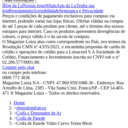
Mais informações
Blog da Lu
Nossas lojas
WhatsApp da Lu
Tenha sua
loja
Regulamento
Acessibilidade
Segurança e Privacidade
Preços e condições de pagamento exclusivos para compras via
internet, podendo variar nas lojas físicas. Ofertas válidas na compra
de até 5 peças de cada produto por cliente, até o término dos nossos
estoques para internet. Caso os produtos apresentem divergências de
valores, o preço válido é o da sacola de compras.
O Magazine Luiza atua como correspondente no País, nos termos da
Resolução CMN nº 4.935/2021, e encaminha propostas de cartão de
crédito e operações de crédito para a Luizacred S.A Sociedade de
Crédito, Financiamento e Investimento inscrita no CNPJ sob o nº
02.206.577/0001-80.
Compre pelo chat
ou compre pelo telefone:
0800 773 3838
Magazine Luiza S/A - CNPJ: 47.960.950/1088-36 - Endereço: Rua
Arnulfo de Lima, 2385 - Vila Santa Cruz, Franca/SP - CEP 14.403-
471 ® Magazine Luiza – Todos os direitos reservados.
Home
>
eletrodomésticos
>
Coifa e Depurador de Ar
>
Coifa de Parede
>
Coifa de Parede Vidro Curvo Terim 90cm