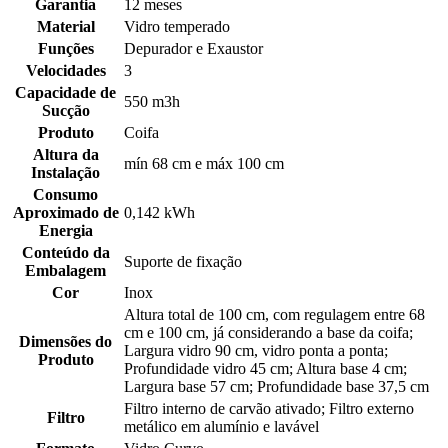
Garantia
12 meses
Material
Vidro temperado
Funções
Depurador e Exaustor
Velocidades
3
Capacidade de
550 m3h
Sucção
Produto
Coifa
Altura da
mín 68 cm e máx 100 cm
Instalação
Consumo
Aproximado de
0,142 kWh
Energia
Conteúdo da
Suporte de fixação
Embalagem
Cor
Inox
Altura total de 100 cm, com regulagem entre 68
cm e 100 cm, já considerando a base da coifa;
Dimensões do
Largura vidro 90 cm, vidro ponta a ponta;
Produto
Profundidade vidro 45 cm; Altura base 4 cm;
Largura base 57 cm; Profundidade base 37,5 cm
Filtro interno de carvão ativado; Filtro externo
Filtro
metálico em alumínio e lavável