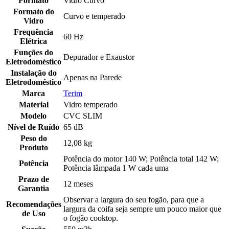
Formato
Vidro Curvo
Formato do
Curvo e temperado
Vidro
Frequência
60 Hz
Elétrica
Funções do
Depurador e Exaustor
Eletrodoméstico
Instalação do
Apenas na Parede
Eletrodoméstico
Marca
Terim
Material
Vidro temperado
Modelo
CVC SLIM
Nível de Ruído
65 dB
Peso do
12,08 kg
Produto
Potência do motor 140 W; Potência total 142 W;
Potência
Potência lâmpada 1 W cada uma
Prazo de
12 meses
Garantia
Observar a largura do seu fogão, para que a
Recomendações
largura da coifa seja sempre um pouco maior que
de Uso
o fogão cooktop.