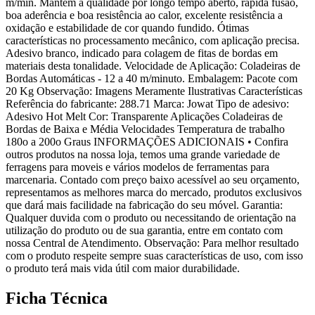
m/min. Mantem a qualidade por longo tempo aberto, rápida fusão,
boa aderência e boa resistência ao calor, excelente resistência a
oxidação e estabilidade de cor quando fundido. Ótimas
características no processamento mecânico, com aplicação precisa.
Adesivo branco, indicado para colagem de fitas de bordas em
materiais desta tonalidade. Velocidade de Aplicação: Coladeiras de
Bordas Automáticas - 12 a 40 m/minuto. Embalagem: Pacote com
20 Kg Observação: Imagens Meramente Ilustrativas Características
Referência do fabricante: 288.71 Marca: Jowat Tipo de adesivo:
Adesivo Hot Melt Cor: Transparente Aplicações Coladeiras de
Bordas de Baixa e Média Velocidades Temperatura de trabalho
180o a 200o Graus INFORMAÇÕES ADICIONAIS • Confira
outros produtos na nossa loja, temos uma grande variedade de
ferragens para moveis e vários modelos de ferramentas para
marcenaria. Contado com preço baixo acessível ao seu orçamento,
representamos as melhores marca do mercado, produtos exclusivos
que dará mais facilidade na fabricação do seu móvel. Garantia:
Qualquer duvida com o produto ou necessitando de orientação na
utilização do produto ou de sua garantia, entre em contato com
nossa Central de Atendimento. Observação: Para melhor resultado
com o produto respeite sempre suas características de uso, com isso
o produto terá mais vida útil com maior durabilidade.
Ficha Técnica