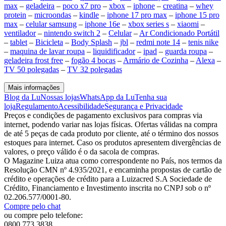
max
–
geladeira
–
poco x7 pro
–
xbox
–
iphone
–
creatina
–
whey
protein
–
microondas
–
kindle
–
iphone 17 pro max
–
iphone 15 pro
max
–
celular samsung
–
iphone 16e
–
xbox series s
–
xiaomi
–
ventilador
–
nintendo switch 2
–
Celular
–
Ar Condicionado Portátil
–
tablet
–
Bicicleta
–
Body Splash
–
jbl
–
redmi note 14
–
tenis nike
–
maquina de lavar roupa
–
liquidificador
–
ipad
–
guarda roupa
–
geladeira frost free
–
fogão 4 bocas
–
Armário de Cozinha
–
Alexa
–
TV 50 polegadas
–
TV 32 polegadas
Mais informações
Blog da Lu
Nossas lojas
WhatsApp da Lu
Tenha sua
loja
Regulamento
Acessibilidade
Segurança e Privacidade
Preços e condições de pagamento exclusivos para compras via
internet, podendo variar nas lojas físicas. Ofertas válidas na compra
de até 5 peças de cada produto por cliente, até o término dos nossos
estoques para internet. Caso os produtos apresentem divergências de
valores, o preço válido é o da sacola de compras.
O Magazine Luiza atua como correspondente no País, nos termos da
Resolução CMN nº 4.935/2021, e encaminha propostas de cartão de
crédito e operações de crédito para a Luizacred S.A Sociedade de
Crédito, Financiamento e Investimento inscrita no CNPJ sob o nº
02.206.577/0001-80.
Compre pelo chat
ou compre pelo telefone:
0800 773 3838