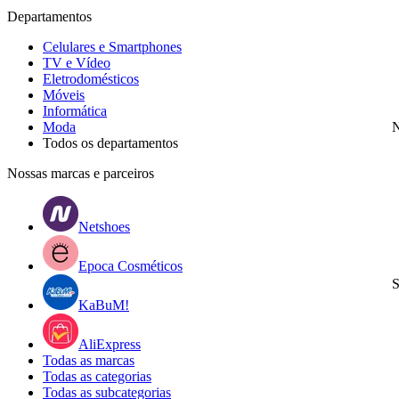
Departamentos
Celulares e Smartphones
TV e Vídeo
Eletrodomésticos
Móveis
Informática
Moda
N
Todos os departamentos
Nossas marcas e parceiros
Netshoes
Epoca Cosméticos
S
KaBuM!
AliExpress
Todas as marcas
Todas as categorias
Todas as subcategorias