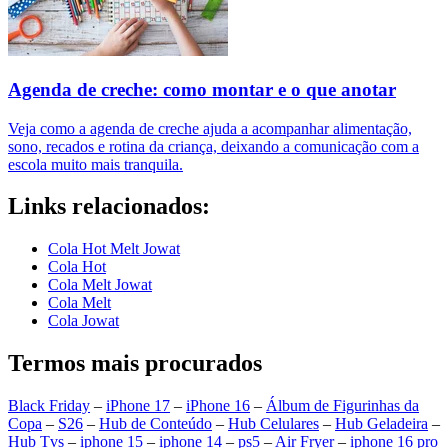
Agenda de creche: como montar e o que anotar
Veja como a agenda de creche ajuda a acompanhar alimentação,
sono, recados e rotina da criança, deixando a comunicação com a
escola muito mais tranquila.
Links relacionados:
Cola Hot Melt Jowat
Cola Hot
Cola Melt Jowat
Cola Melt
Cola Jowat
Termos mais procurados
Black Friday
–
iPhone 17
–
iPhone 16
–
Álbum de Figurinhas da
Copa
–
S26
–
Hub de Conteúdo
–
Hub Celulares
–
Hub Geladeira
–
Hub Tvs
–
iphone 15
–
iphone 14
–
ps5
–
Air Fryer
–
iphone 16 pro