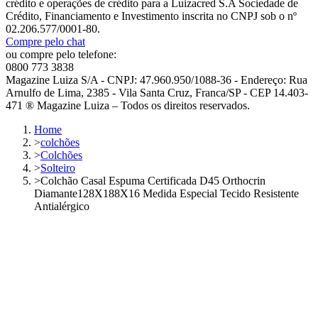
crédito e operações de crédito para a Luizacred S.A Sociedade de
Crédito, Financiamento e Investimento inscrita no CNPJ sob o nº
02.206.577/0001-80.
Compre pelo chat
ou compre pelo telefone:
0800 773 3838
Magazine Luiza S/A - CNPJ: 47.960.950/1088-36 - Endereço: Rua
Arnulfo de Lima, 2385 - Vila Santa Cruz, Franca/SP - CEP 14.403-
471 ® Magazine Luiza – Todos os direitos reservados.
Home
>
colchões
>
Colchões
>
Solteiro
>
Colchão Casal Espuma Certificada D45 Orthocrin
Diamante128X188X16 Medida Especial Tecido Resistente
Antialérgico