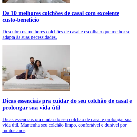
Os 10 melhores colchões de casal com excelente
custo-benefício
Descubra os melhores colchões de casal e escolha o que melhor se
adapta às suas necessidades.
Dicas essenciais pra cuidar do seu colchão de casal e
prolongar sua vida útil
Dicas essenciais pra cuidar do seu colchão de casal e prolongar sua
vida útil. Mantenha seu colchão limpo, confortável e durável por
muitos anos