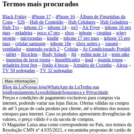
Termos mais procurados
Black Friday
–
iPhone 17
–
iPhone 16
–
Álbum de Figurinhas da
Copa
–
S26
–
Hub de Conteúdo
–
Hub Celulares
–
Hub Geladeira
–
Hub Tvs
–
iphone 15
–
iphone 14
–
ps5
–
Air Fryer
–
iphone 16 pro
max
–
geladeira
–
poco x7 pro
–
xbox
–
iphone
–
creatina
–
whey
protein
–
microondas
–
kindle
–
iphone 17 pro max
–
iphone 15 pro
max
–
celular samsung
–
iphone 16e
–
xbox series s
–
xiaomi
–
ventilador
–
nintendo switch 2
–
Celular
–
Ar Condicionado Portátil
–
tablet
–
Bicicleta
–
Body Splash
–
jbl
–
redmi note 14
–
tenis nike
–
maquina de lavar roupa
–
liquidificador
–
ipad
–
guarda roupa
–
geladeira frost free
–
fogão 4 bocas
–
Armário de Cozinha
–
Alexa
–
TV 50 polegadas
–
TV 32 polegadas
Mais informações
Blog da Lu
Nossas lojas
WhatsApp da Lu
Tenha sua
loja
Regulamento
Acessibilidade
Segurança e Privacidade
Preços e condições de pagamento exclusivos para compras via
internet, podendo variar nas lojas físicas. Ofertas válidas na compra
de até 5 peças de cada produto por cliente, até o término dos nossos
estoques para internet. Caso os produtos apresentem divergências de
valores, o preço válido é o da sacola de compras.
O Magazine Luiza atua como correspondente no País, nos termos da
Resolução CMN nº 4.935/2021, e encaminha propostas de cartão de