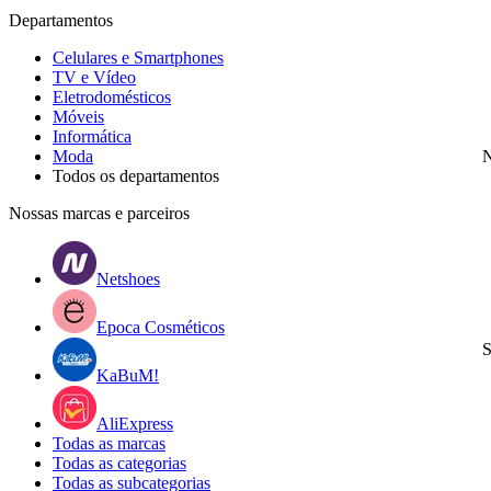
Departamentos
Celulares e Smartphones
TV e Vídeo
Eletrodomésticos
Móveis
Informática
Moda
N
Todos os departamentos
Nossas marcas e parceiros
Netshoes
Epoca Cosméticos
S
KaBuM!
AliExpress
Todas as marcas
Todas as categorias
Todas as subcategorias