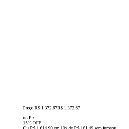
Preço R$ 1.372,67
R$
1.372
,
67
no Pix
15% OFF
Ou R$ 1.614,90 em 10x de R$ 161,49 sem juros
ou