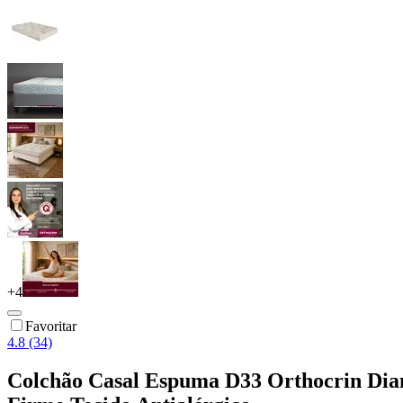
+
4
Favoritar
4.8 (34)
Colchão Casal Espuma D33 Orthocrin Dia