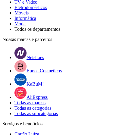
TV e Vídeo
Eletrodomésticos
Móveis
Informática
Moda
Todos os departamentos
Nossas marcas e parceiros
Netshoes
Epoca Cosméticos
KaBuM!
AliExpress
Todas as marcas
Todas as categorias
Todas as subcategorias
Serviços e benefícios
Cartão Luiza