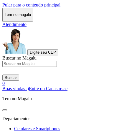
Pular para o conteudo principal
Tem no magalu
Atendimento
Digite seu CEP
Buscar no Magalu
Buscar
0
Boas vindas :)
Entre ou Cadastre-se
Tem no Magalu
Departamentos
Celulares e Smartphones