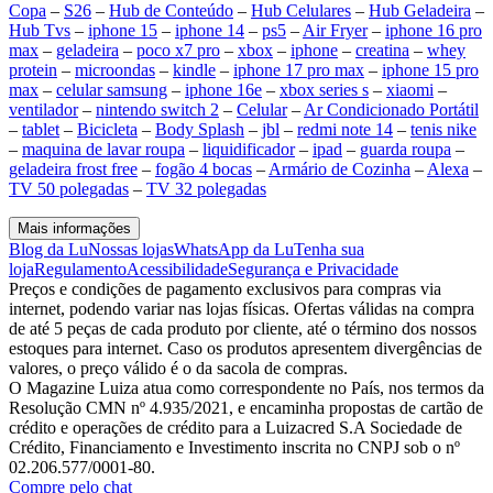
Copa
–
S26
–
Hub de Conteúdo
–
Hub Celulares
–
Hub Geladeira
–
Hub Tvs
–
iphone 15
–
iphone 14
–
ps5
–
Air Fryer
–
iphone 16 pro
max
–
geladeira
–
poco x7 pro
–
xbox
–
iphone
–
creatina
–
whey
protein
–
microondas
–
kindle
–
iphone 17 pro max
–
iphone 15 pro
max
–
celular samsung
–
iphone 16e
–
xbox series s
–
xiaomi
–
ventilador
–
nintendo switch 2
–
Celular
–
Ar Condicionado Portátil
–
tablet
–
Bicicleta
–
Body Splash
–
jbl
–
redmi note 14
–
tenis nike
–
maquina de lavar roupa
–
liquidificador
–
ipad
–
guarda roupa
–
geladeira frost free
–
fogão 4 bocas
–
Armário de Cozinha
–
Alexa
–
TV 50 polegadas
–
TV 32 polegadas
Mais informações
Blog da Lu
Nossas lojas
WhatsApp da Lu
Tenha sua
loja
Regulamento
Acessibilidade
Segurança e Privacidade
Preços e condições de pagamento exclusivos para compras via
internet, podendo variar nas lojas físicas. Ofertas válidas na compra
de até 5 peças de cada produto por cliente, até o término dos nossos
estoques para internet. Caso os produtos apresentem divergências de
valores, o preço válido é o da sacola de compras.
O Magazine Luiza atua como correspondente no País, nos termos da
Resolução CMN nº 4.935/2021, e encaminha propostas de cartão de
crédito e operações de crédito para a Luizacred S.A Sociedade de
Crédito, Financiamento e Investimento inscrita no CNPJ sob o nº
02.206.577/0001-80.
Compre pelo chat