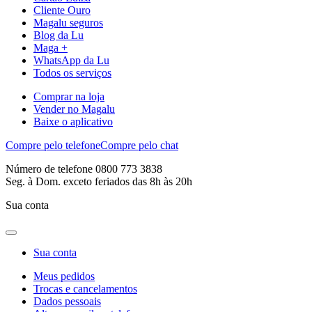
Cliente Ouro
Magalu seguros
Blog da Lu
Maga +
WhatsApp da Lu
Todos os serviços
Comprar na loja
Vender no Magalu
Baixe o aplicativo
Compre pelo telefone
Compre pelo chat
Número de telefone 0800 773 3838
Seg. à Dom. exceto feriados das 8h às 20h
Sua conta
Sua conta
Meus pedidos
Trocas e cancelamentos
Dados pessoais