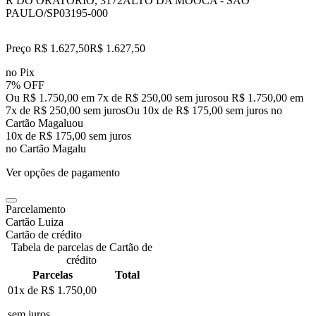
R DO ORATORIO, 3172
ALTO DA MOOCA - SAO
PAULO/SP
03195-000
Preço R$ 1.627,50
R$
1.627
,
50
no Pix
7% OFF
Ou R$ 1.750,00 em 7x de R$ 250,00 sem juros
ou
R$ 1.750,00
em
7
x de
R$ 250,00
sem juros
Ou 10x de R$ 175,00 sem juros no
Cartão Magalu
ou
10
x de
R$ 175,00
sem juros
no Cartão Magalu
Ver opções de pagamento
Parcelamento
Cartão Luiza
Cartão de crédito
Tabela de parcelas de Cartão de
crédito
Parcelas
Total
01x de
R$ 1.750,00
sem juros