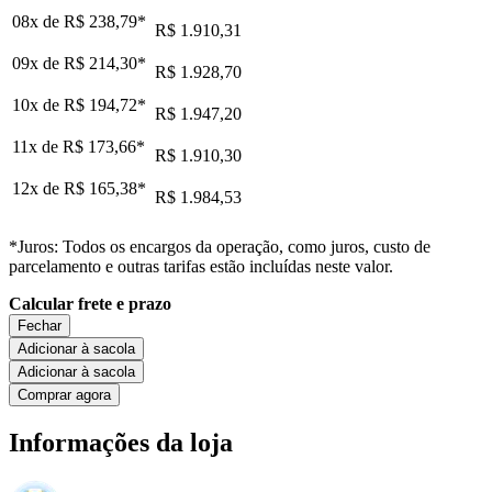
08x de
R$ 238,79
*
R$ 1.910,31
09x de
R$ 214,30
*
R$ 1.928,70
10x de
R$ 194,72
*
R$ 1.947,20
11x de
R$ 173,66
*
R$ 1.910,30
12x de
R$ 165,38
*
R$ 1.984,53
*Juros: Todos os encargos da operação, como juros, custo de
parcelamento e outras tarifas estão incluídas neste valor.
Calcular frete e prazo
Fechar
Adicionar à sacola
Adicionar à sacola
Comprar agora
Informações da loja