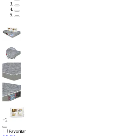
+
2
Favoritar