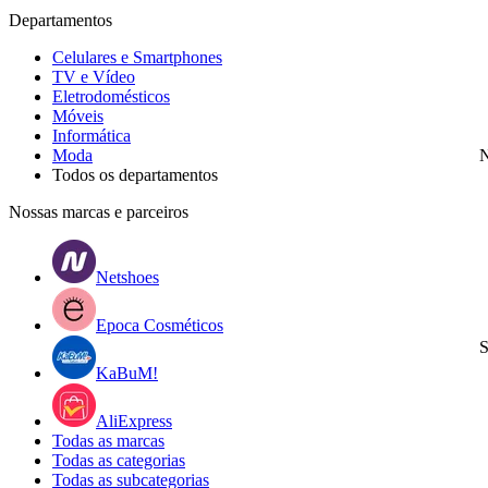
Departamentos
Celulares e Smartphones
TV e Vídeo
Eletrodomésticos
Móveis
Informática
Moda
N
Todos os departamentos
Nossas marcas e parceiros
Netshoes
Epoca Cosméticos
S
KaBuM!
AliExpress
Todas as marcas
Todas as categorias
Todas as subcategorias