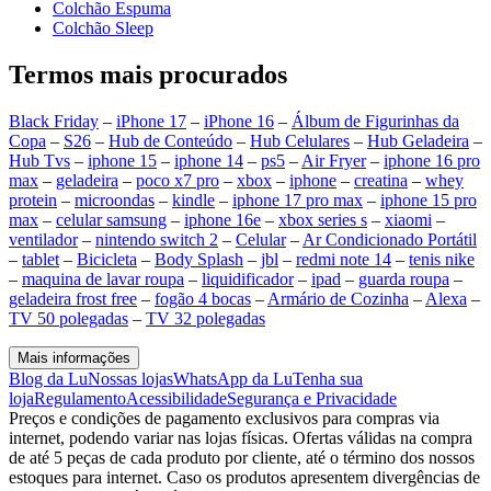
Colchão Espuma
Colchão Sleep
Termos mais procurados
Black Friday
–
iPhone 17
–
iPhone 16
–
Álbum de Figurinhas da
Copa
–
S26
–
Hub de Conteúdo
–
Hub Celulares
–
Hub Geladeira
–
Hub Tvs
–
iphone 15
–
iphone 14
–
ps5
–
Air Fryer
–
iphone 16 pro
max
–
geladeira
–
poco x7 pro
–
xbox
–
iphone
–
creatina
–
whey
protein
–
microondas
–
kindle
–
iphone 17 pro max
–
iphone 15 pro
max
–
celular samsung
–
iphone 16e
–
xbox series s
–
xiaomi
–
ventilador
–
nintendo switch 2
–
Celular
–
Ar Condicionado Portátil
–
tablet
–
Bicicleta
–
Body Splash
–
jbl
–
redmi note 14
–
tenis nike
–
maquina de lavar roupa
–
liquidificador
–
ipad
–
guarda roupa
–
geladeira frost free
–
fogão 4 bocas
–
Armário de Cozinha
–
Alexa
–
TV 50 polegadas
–
TV 32 polegadas
Mais informações
Blog da Lu
Nossas lojas
WhatsApp da Lu
Tenha sua
loja
Regulamento
Acessibilidade
Segurança e Privacidade
Preços e condições de pagamento exclusivos para compras via
internet, podendo variar nas lojas físicas. Ofertas válidas na compra
de até 5 peças de cada produto por cliente, até o término dos nossos
estoques para internet. Caso os produtos apresentem divergências de