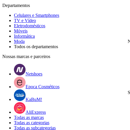
Departamentos
Celulares e Smartphones
TV e Vídeo
Eletrodomésticos
Móveis
Informática
Moda
N
Todos os departamentos
Nossas marcas e parceiros
Netshoes
Epoca Cosméticos
S
KaBuM!
AliExpress
Todas as marcas
Todas as categorias
Todas as subcategorias