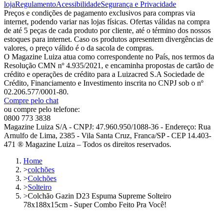
loja
Regulamento
Acessibilidade
Segurança e Privacidade
Preços e condições de pagamento exclusivos para compras via
internet, podendo variar nas lojas físicas. Ofertas válidas na compra
de até 5 peças de cada produto por cliente, até o término dos nossos
estoques para internet. Caso os produtos apresentem divergências de
valores, o preço válido é o da sacola de compras.
O Magazine Luiza atua como correspondente no País, nos termos da
Resolução CMN nº 4.935/2021, e encaminha propostas de cartão de
crédito e operações de crédito para a Luizacred S.A Sociedade de
Crédito, Financiamento e Investimento inscrita no CNPJ sob o nº
02.206.577/0001-80.
Compre pelo chat
ou compre pelo telefone:
0800 773 3838
Magazine Luiza S/A - CNPJ: 47.960.950/1088-36 - Endereço: Rua
Arnulfo de Lima, 2385 - Vila Santa Cruz, Franca/SP - CEP 14.403-
471 ® Magazine Luiza – Todos os direitos reservados.
Home
>
colchões
>
Colchões
>
Solteiro
>
Colchão Gazin D23 Espuma Supreme Solteiro
78x188x15cm - Super Combo Feito Pra Você!