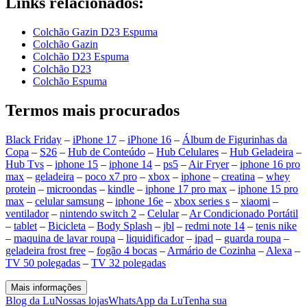
Links relacionados:
Colchão Gazin D23 Espuma
Colchão Gazin
Colchão D23 Espuma
Colchão D23
Colchão Espuma
Termos mais procurados
Black Friday
–
iPhone 17
–
iPhone 16
–
Álbum de Figurinhas da
Copa
–
S26
–
Hub de Conteúdo
–
Hub Celulares
–
Hub Geladeira
–
Hub Tvs
–
iphone 15
–
iphone 14
–
ps5
–
Air Fryer
–
iphone 16 pro
max
–
geladeira
–
poco x7 pro
–
xbox
–
iphone
–
creatina
–
whey
protein
–
microondas
–
kindle
–
iphone 17 pro max
–
iphone 15 pro
max
–
celular samsung
–
iphone 16e
–
xbox series s
–
xiaomi
–
ventilador
–
nintendo switch 2
–
Celular
–
Ar Condicionado Portátil
–
tablet
–
Bicicleta
–
Body Splash
–
jbl
–
redmi note 14
–
tenis nike
–
maquina de lavar roupa
–
liquidificador
–
ipad
–
guarda roupa
–
geladeira frost free
–
fogão 4 bocas
–
Armário de Cozinha
–
Alexa
–
TV 50 polegadas
–
TV 32 polegadas
Mais informações
Blog da Lu
Nossas lojas
WhatsApp da Lu
Tenha sua