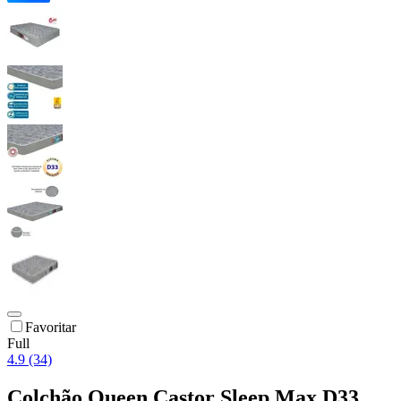
Favoritar
Full
4.9 (34)
Colchão Queen Castor Sleep Max D33