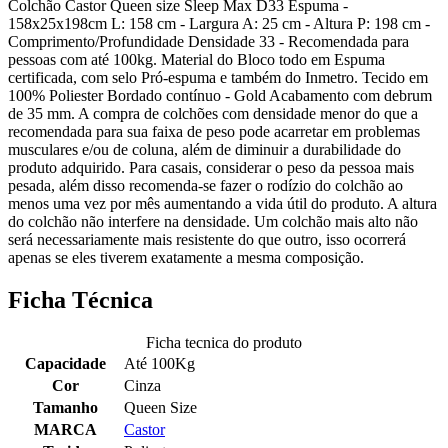
Colchão Castor Queen size Sleep Max D33 Espuma -
158x25x198cm L: 158 cm - Largura A: 25 cm - Altura P: 198 cm -
Comprimento/Profundidade Densidade 33 - Recomendada para
pessoas com até 100kg. Material do Bloco todo em Espuma
certificada, com selo Pró-espuma e também do Inmetro. Tecido em
100% Poliester Bordado contínuo - Gold Acabamento com debrum
de 35 mm. A compra de colchões com densidade menor do que a
recomendada para sua faixa de peso pode acarretar em problemas
musculares e/ou de coluna, além de diminuir a durabilidade do
produto adquirido. Para casais, considerar o peso da pessoa mais
pesada, além disso recomenda-se fazer o rodízio do colchão ao
menos uma vez por mês aumentando a vida útil do produto. A altura
do colchão não interfere na densidade. Um colchão mais alto não
será necessariamente mais resistente do que outro, isso ocorrerá
apenas se eles tiverem exatamente a mesma composição.
Ficha Técnica
Ficha tecnica do produto
Capacidade
Até 100Kg
Cor
Cinza
Tamanho
Queen Size
MARCA
Castor