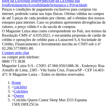
Blog da Lu
Nossas lojas
WhatsApp da Lu
Tenha sua
loja
Regulamento
Acessibilidade
Segurança e Privacidade
Preços e condições de pagamento exclusivos para compras via
internet, podendo variar nas lojas físicas. Ofertas válidas na compra
de até 5 peças de cada produto por cliente, até o término dos nossos
estoques para internet. Caso os produtos apresentem divergências de
valores, o preço válido é o da sacola de compras.
O Magazine Luiza atua como correspondente no País, nos termos da
Resolução CMN nº 4.935/2021, e encaminha propostas de cartão de
crédito e operações de crédito para a Luizacred S.A Sociedade de
Crédito, Financiamento e Investimento inscrita no CNPJ sob o nº
02.206.577/0001-80.
Compre pelo chat
ou compre pelo telefone:
0800 773 3838
Magazine Luiza S/A - CNPJ: 47.960.950/1088-36 - Endereço: Rua
Arnulfo de Lima, 2385 - Vila Santa Cruz, Franca/SP - CEP 14.403-
471 ® Magazine Luiza – Todos os direitos reservados.
Home
>
colchões
>
Colchões
>
Queen
>
Colchão Queen Castor Sleep Max D33 Espuma
158X198X25Cm