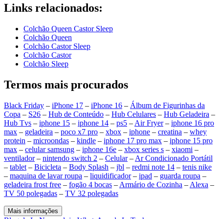
Links relacionados:
Colchão Queen Castor Sleep
Colchão Queen
Colchão Castor Sleep
Colchão Castor
Colchão Sleep
Termos mais procurados
Black Friday
–
iPhone 17
–
iPhone 16
–
Álbum de Figurinhas da
Copa
–
S26
–
Hub de Conteúdo
–
Hub Celulares
–
Hub Geladeira
–
Hub Tvs
–
iphone 15
–
iphone 14
–
ps5
–
Air Fryer
–
iphone 16 pro
max
–
geladeira
–
poco x7 pro
–
xbox
–
iphone
–
creatina
–
whey
protein
–
microondas
–
kindle
–
iphone 17 pro max
–
iphone 15 pro
max
–
celular samsung
–
iphone 16e
–
xbox series s
–
xiaomi
–
ventilador
–
nintendo switch 2
–
Celular
–
Ar Condicionado Portátil
–
tablet
–
Bicicleta
–
Body Splash
–
jbl
–
redmi note 14
–
tenis nike
–
maquina de lavar roupa
–
liquidificador
–
ipad
–
guarda roupa
–
geladeira frost free
–
fogão 4 bocas
–
Armário de Cozinha
–
Alexa
–
TV 50 polegadas
–
TV 32 polegadas
Mais informações