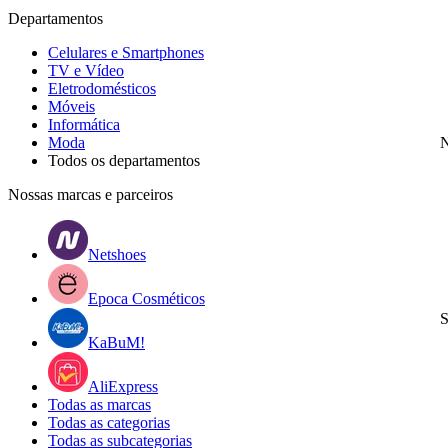
Departamentos
Celulares e Smartphones
TV e Vídeo
Eletrodomésticos
Móveis
Informática
Moda
N
Todos os departamentos
Nossas marcas e parceiros
Netshoes
Epoca Cosméticos
S
KaBuM!
AliExpress
Todas as marcas
Todas as categorias
Todas as subcategorias