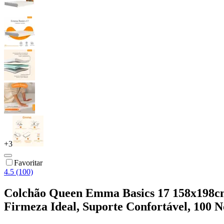
+
3
Favoritar
4.5 (100)
Colchão Queen Emma Basics 17 158x198c
Firmeza Ideal, Suporte Confortável, 100 No