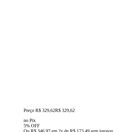
Preço R$ 329,62
R$
329
,
62
no Pix
5% OFF
Ou R$ 346,97 em 2x de R$ 173,49 sem juros
ou