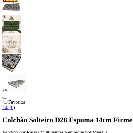
+
5
Favoritar
4.0 (6)
Colchão Solteiro D28 Espuma 14cm Firme 
Vendido por
Raízes Multimarcas
e entregue por
Magalu