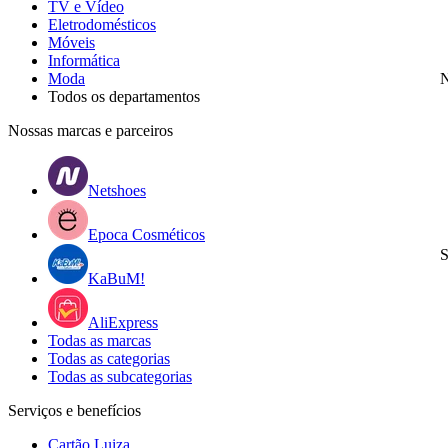
TV e Vídeo
Eletrodomésticos
Móveis
Informática
Moda
N
Todos os departamentos
Nossas marcas e parceiros
Netshoes
Epoca Cosméticos
S
KaBuM!
AliExpress
Todas as marcas
Todas as categorias
Todas as subcategorias
Serviços e benefícios
Cartão Luiza