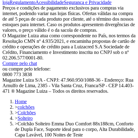
loja
Regulamento
Acessibilidade
Segurança e Privacidade
Preços e condições de pagamento exclusivos para compras via
internet, podendo variar nas lojas físicas. Ofertas válidas na compra
de até 5 peças de cada produto por cliente, até o término dos nossos
estoques para internet. Caso os produtos apresentem divergências de
valores, o preço válido é o da sacola de compras.
O Magazine Luiza atua como correspondente no País, nos termos da
Resolução CMN nº 4.935/2021, e encaminha propostas de cartão de
crédito e operações de crédito para a Luizacred S.A Sociedade de
Crédito, Financiamento e Investimento inscrita no CNPJ sob o nº
02.206.577/0001-80.
Compre pelo chat
ou compre pelo telefone:
0800 773 3838
Magazine Luiza S/A - CNPJ: 47.960.950/1088-36 - Endereço: Rua
Arnulfo de Lima, 2385 - Vila Santa Cruz, Franca/SP - CEP 14.403-
471 ® Magazine Luiza – Todos os direitos reservados.
Home
>
colchões
>
Colchões
>
Solteiro
>
Colchão Solteiro Emma Duo Comfort 88x188cm, Conforto
de Dupla Face, Suporte ideal para o corpo, Alta Durabilidade,
Capa Lavável, 100 Noites de Teste