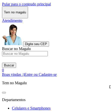
Pular para o conteudo principal
Tem no magalu
Atendimento
Digite seu CEP
Buscar no Magalu
Buscar
0
Boas vindas :)
Entre ou Cadastre-se
Tem no Magalu
D
Departamentos
Celulares e Smartphones