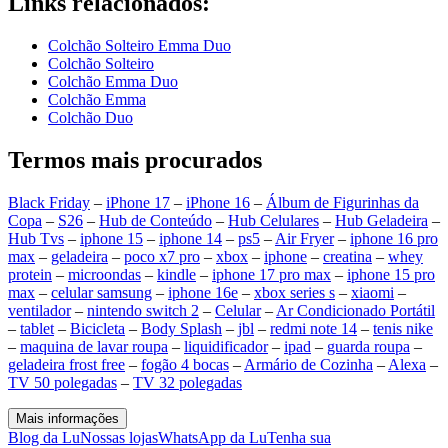
Links relacionados:
Colchão Solteiro Emma Duo
Colchão Solteiro
Colchão Emma Duo
Colchão Emma
Colchão Duo
Termos mais procurados
Black Friday
–
iPhone 17
–
iPhone 16
–
Álbum de Figurinhas da
Copa
–
S26
–
Hub de Conteúdo
–
Hub Celulares
–
Hub Geladeira
–
Hub Tvs
–
iphone 15
–
iphone 14
–
ps5
–
Air Fryer
–
iphone 16 pro
max
–
geladeira
–
poco x7 pro
–
xbox
–
iphone
–
creatina
–
whey
protein
–
microondas
–
kindle
–
iphone 17 pro max
–
iphone 15 pro
max
–
celular samsung
–
iphone 16e
–
xbox series s
–
xiaomi
–
ventilador
–
nintendo switch 2
–
Celular
–
Ar Condicionado Portátil
–
tablet
–
Bicicleta
–
Body Splash
–
jbl
–
redmi note 14
–
tenis nike
–
maquina de lavar roupa
–
liquidificador
–
ipad
–
guarda roupa
–
geladeira frost free
–
fogão 4 bocas
–
Armário de Cozinha
–
Alexa
–
TV 50 polegadas
–
TV 32 polegadas
Mais informações
Blog da Lu
Nossas lojas
WhatsApp da Lu
Tenha sua