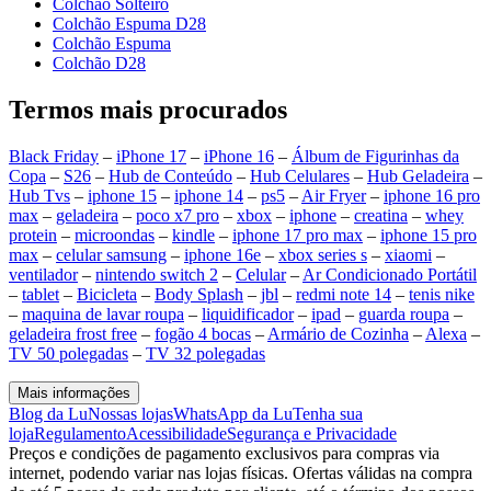
Colchão Solteiro
Colchão Espuma D28
Colchão Espuma
Colchão D28
Termos mais procurados
Black Friday
–
iPhone 17
–
iPhone 16
–
Álbum de Figurinhas da
Copa
–
S26
–
Hub de Conteúdo
–
Hub Celulares
–
Hub Geladeira
–
Hub Tvs
–
iphone 15
–
iphone 14
–
ps5
–
Air Fryer
–
iphone 16 pro
max
–
geladeira
–
poco x7 pro
–
xbox
–
iphone
–
creatina
–
whey
protein
–
microondas
–
kindle
–
iphone 17 pro max
–
iphone 15 pro
max
–
celular samsung
–
iphone 16e
–
xbox series s
–
xiaomi
–
ventilador
–
nintendo switch 2
–
Celular
–
Ar Condicionado Portátil
–
tablet
–
Bicicleta
–
Body Splash
–
jbl
–
redmi note 14
–
tenis nike
–
maquina de lavar roupa
–
liquidificador
–
ipad
–
guarda roupa
–
geladeira frost free
–
fogão 4 bocas
–
Armário de Cozinha
–
Alexa
–
TV 50 polegadas
–
TV 32 polegadas
Mais informações
Blog da Lu
Nossas lojas
WhatsApp da Lu
Tenha sua
loja
Regulamento
Acessibilidade
Segurança e Privacidade
Preços e condições de pagamento exclusivos para compras via
internet, podendo variar nas lojas físicas. Ofertas válidas na compra