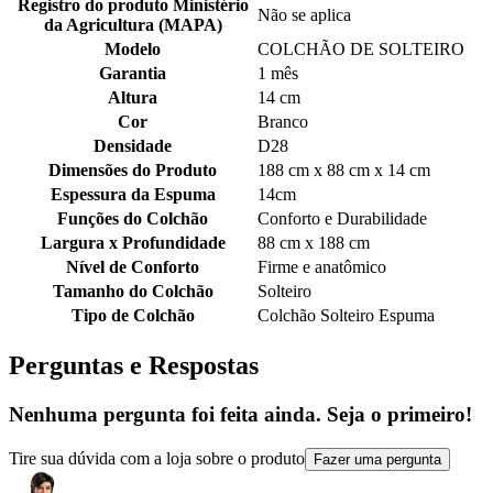
Registro do produto Ministério
Não se aplica
da Agricultura (MAPA)
Modelo
COLCHÃO DE SOLTEIRO
Garantia
1 mês
Altura
14 cm
Cor
Branco
Densidade
D28
Dimensões do Produto
188 cm x 88 cm x 14 cm
Espessura da Espuma
14cm
Funções do Colchão
Conforto e Durabilidade
Largura x Profundidade
88 cm x 188 cm
Nível de Conforto
Firme e anatômico
Tamanho do Colchão
Solteiro
Tipo de Colchão
Colchão Solteiro Espuma
Perguntas e Respostas
Nenhuma pergunta foi feita ainda. Seja o primeiro!
Tire sua dúvida com a loja sobre o produto
Fazer uma pergunta