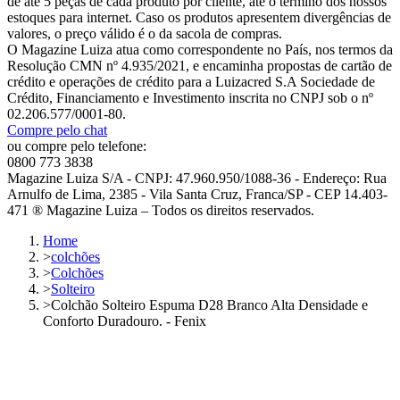
de até 5 peças de cada produto por cliente, até o término dos nossos
estoques para internet. Caso os produtos apresentem divergências de
valores, o preço válido é o da sacola de compras.
O Magazine Luiza atua como correspondente no País, nos termos da
Resolução CMN nº 4.935/2021, e encaminha propostas de cartão de
crédito e operações de crédito para a Luizacred S.A Sociedade de
Crédito, Financiamento e Investimento inscrita no CNPJ sob o nº
02.206.577/0001-80.
Compre pelo chat
ou compre pelo telefone:
0800 773 3838
Magazine Luiza S/A - CNPJ: 47.960.950/1088-36 - Endereço: Rua
Arnulfo de Lima, 2385 - Vila Santa Cruz, Franca/SP - CEP 14.403-
471 ® Magazine Luiza – Todos os direitos reservados.
Home
>
colchões
>
Colchões
>
Solteiro
>
Colchão Solteiro Espuma D28 Branco Alta Densidade e
Conforto Duradouro. - Fenix