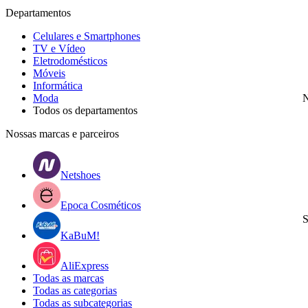
Departamentos
Celulares e Smartphones
TV e Vídeo
Eletrodomésticos
Móveis
Informática
Moda
N
Todos os departamentos
Nossas marcas e parceiros
Netshoes
Epoca Cosméticos
S
KaBuM!
AliExpress
Todas as marcas
Todas as categorias
Todas as subcategorias