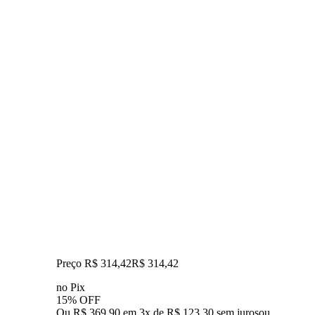
Preço R$ 314,42
R$
314
,
42
no Pix
15% OFF
Ou R$ 369,90 em 3x de R$ 123,30 sem juros
ou