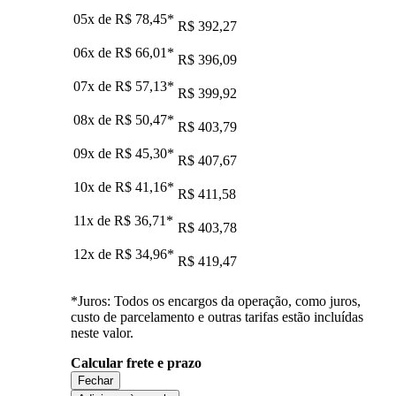
05x de
R$ 78,45
*
R$ 392,27
06x de
R$ 66,01
*
R$ 396,09
07x de
R$ 57,13
*
R$ 399,92
08x de
R$ 50,47
*
R$ 403,79
09x de
R$ 45,30
*
R$ 407,67
10x de
R$ 41,16
*
R$ 411,58
11x de
R$ 36,71
*
R$ 403,78
12x de
R$ 34,96
*
R$ 419,47
*Juros: Todos os encargos da operação, como juros,
custo de parcelamento e outras tarifas estão incluídas
neste valor.
Calcular frete e prazo
Fechar