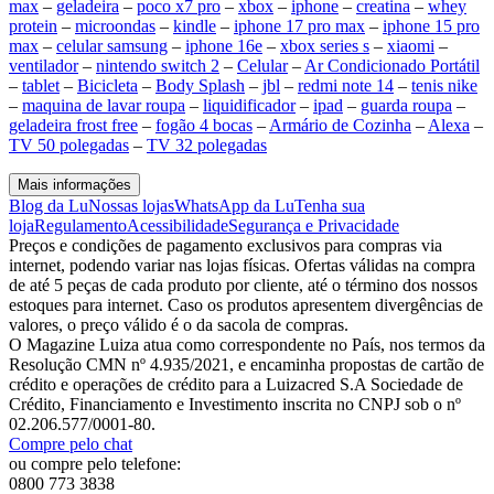
max
–
geladeira
–
poco x7 pro
–
xbox
–
iphone
–
creatina
–
whey
protein
–
microondas
–
kindle
–
iphone 17 pro max
–
iphone 15 pro
max
–
celular samsung
–
iphone 16e
–
xbox series s
–
xiaomi
–
ventilador
–
nintendo switch 2
–
Celular
–
Ar Condicionado Portátil
–
tablet
–
Bicicleta
–
Body Splash
–
jbl
–
redmi note 14
–
tenis nike
–
maquina de lavar roupa
–
liquidificador
–
ipad
–
guarda roupa
–
geladeira frost free
–
fogão 4 bocas
–
Armário de Cozinha
–
Alexa
–
TV 50 polegadas
–
TV 32 polegadas
Mais informações
Blog da Lu
Nossas lojas
WhatsApp da Lu
Tenha sua
loja
Regulamento
Acessibilidade
Segurança e Privacidade
Preços e condições de pagamento exclusivos para compras via
internet, podendo variar nas lojas físicas. Ofertas válidas na compra
de até 5 peças de cada produto por cliente, até o término dos nossos
estoques para internet. Caso os produtos apresentem divergências de
valores, o preço válido é o da sacola de compras.
O Magazine Luiza atua como correspondente no País, nos termos da
Resolução CMN nº 4.935/2021, e encaminha propostas de cartão de
crédito e operações de crédito para a Luizacred S.A Sociedade de
Crédito, Financiamento e Investimento inscrita no CNPJ sob o nº
02.206.577/0001-80.
Compre pelo chat
ou compre pelo telefone:
0800 773 3838