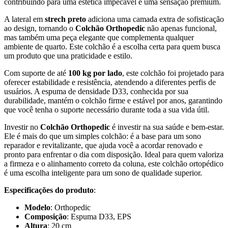
contribuindo para uma estética impecável e uma sensação premium.
A lateral em
strech preto
adiciona uma camada extra de sofisticação
ao design, tornando o
Colchão Orthopedic
não apenas funcional,
mas também uma peça elegante que complementa qualquer
ambiente de quarto. Este colchão é a escolha certa para quem busca
um produto que una praticidade e estilo.
Com suporte de até
100 kg por lado
, este colchão foi projetado para
oferecer estabilidade e resistência, atendendo a diferentes perfis de
usuários. A espuma de densidade D33, conhecida por sua
durabilidade, mantém o colchão firme e estável por anos, garantindo
que você tenha o suporte necessário durante toda a sua vida útil.
Investir no
Colchão Orthopedic
é investir na sua saúde e bem-estar.
Ele é mais do que um simples colchão: é a base para um sono
reparador e revitalizante, que ajuda você a acordar renovado e
pronto para enfrentar o dia com disposição. Ideal para quem valoriza
a firmeza e o alinhamento correto da coluna, este colchão ortopédico
é uma escolha inteligente para um sono de qualidade superior.
Especificações do produto
:
Modelo
: Orthopedic
Composição
: Espuma D33, EPS
Altura
: 20 cm