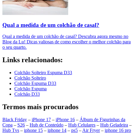
Qual a medida de um colchão de casal?
Qual a medida de um colchão de casal? Descubra agora mesmo no
Blog da Lu! Dicas valiosas de como escolher o melhor colchão para
o seu quarto.
Links relacionados:
Colchão Solteiro Espuma D33
Colchão Solteiro
Colchão Espuma D33
Colchão Espuma
Colchão D33
Termos mais procurados
Black Friday
–
iPhone 17
–
iPhone 16
–
Álbum de Figurinhas da
Copa
–
S26
–
Hub de Conteúdo
–
Hub Celulares
–
Hub Geladeira
–
Hub Tvs
–
iphone 15
–
iphone 14
–
ps5
–
Air Fryer
–
iphone 16 pro