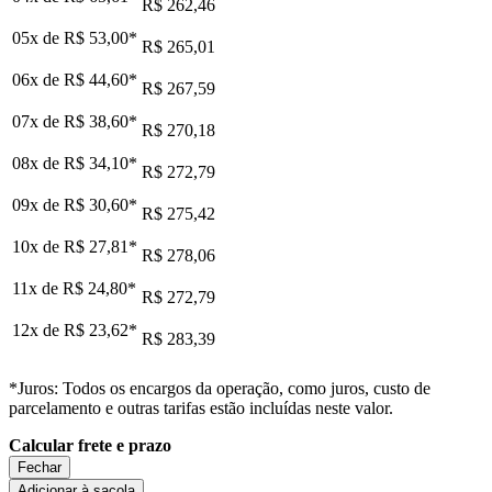
R$ 262,46
05x de
R$ 53,00
*
R$ 265,01
06x de
R$ 44,60
*
R$ 267,59
07x de
R$ 38,60
*
R$ 270,18
08x de
R$ 34,10
*
R$ 272,79
09x de
R$ 30,60
*
R$ 275,42
10x de
R$ 27,81
*
R$ 278,06
11x de
R$ 24,80
*
R$ 272,79
12x de
R$ 23,62
*
R$ 283,39
*Juros: Todos os encargos da operação, como juros, custo de
parcelamento e outras tarifas estão incluídas neste valor.
Calcular frete e prazo
Fechar
Adicionar à sacola