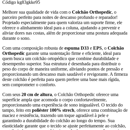
Código
kg83gkke95
Melhore sua qualidade de vida com o
Colchão Orthopedic
, o
parceiro perfeito para noites de descanso profundo e reparador!
Projetado especialmente para quem valoriza um suporte firme, ele
oferece o alinhamento ideal para a coluna, ajudando a prevenir e
aliviar dores nas costas, além de proporcionar uma postura adequada
durante o sono.
Com uma composição robusta de
espuma D33
e
EPS
, o
Colchão
Orthopedic
garante uma sustentação firme e eficiente, ideal para
quem busca um colchão ortopédico que combine durabilidade e
desempenho superior. Sua estrutura é desenhada para distribuir o
peso do corpo de maneira uniforme, aliviando pontos de pressão e
proporcionando um descanso mais saudável e revigorante. A firmeza
deste colchão é perfeita para quem prefere uma base mais rígida,
sem comprometer o conforto.
Com seus
20 cm de altura
, o Colchão Orthopedic oferece uma
superfície ampla que acomoda o corpo confortavelmente,
proporcionando uma experiência de sono inigualável. O tecido do
tampo, feito em
poliéster 100% strech
, oferece uma combinação de
maciez e resistência, trazendo um toque agradável à pele e
garantindo a durabilidade do colchão ao longo do tempo. Sua
elasticidade garante que o tecido se ajuste perfeitamente ao colchão,