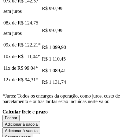
07x de
R$ 142,57
R$ 997,99
sem juros
08x de
R$ 124,75
R$ 997,99
sem juros
09x de
R$ 122,21
*
R$ 1.099,90
10x de
R$ 111,04
*
R$ 1.110,45
11x de
R$ 99,04
*
R$ 1.089,41
12x de
R$ 94,31
*
R$ 1.131,74
*Juros: Todos os encargos da operação, como juros, custo de
parcelamento e outras tarifas estão incluídas neste valor.
Calcular frete e prazo
Fechar
Adicionar à sacola
Adicionar à sacola