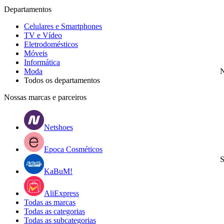
Departamentos
Celulares e Smartphones
TV e Vídeo
Eletrodomésticos
Móveis
Informática
Moda
N
Todos os departamentos
Nossas marcas e parceiros
Netshoes
Epoca Cosméticos
S
KaBuM!
AliExpress
Todas as marcas
Todas as categorias
Todas as subcategorias