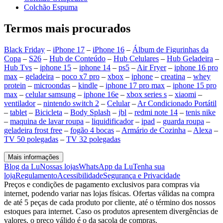
Colchão Espuma
Termos mais procurados
Black Friday
–
iPhone 17
–
iPhone 16
–
Álbum de Figurinhas da
Copa
–
S26
–
Hub de Conteúdo
–
Hub Celulares
–
Hub Geladeira
–
Hub Tvs
–
iphone 15
–
iphone 14
–
ps5
–
Air Fryer
–
iphone 16 pro
max
–
geladeira
–
poco x7 pro
–
xbox
–
iphone
–
creatina
–
whey
protein
–
microondas
–
kindle
–
iphone 17 pro max
–
iphone 15 pro
max
–
celular samsung
–
iphone 16e
–
xbox series s
–
xiaomi
–
ventilador
–
nintendo switch 2
–
Celular
–
Ar Condicionado Portátil
–
tablet
–
Bicicleta
–
Body Splash
–
jbl
–
redmi note 14
–
tenis nike
–
maquina de lavar roupa
–
liquidificador
–
ipad
–
guarda roupa
–
geladeira frost free
–
fogão 4 bocas
–
Armário de Cozinha
–
Alexa
–
TV 50 polegadas
–
TV 32 polegadas
Mais informações
Blog da Lu
Nossas lojas
WhatsApp da Lu
Tenha sua
loja
Regulamento
Acessibilidade
Segurança e Privacidade
Preços e condições de pagamento exclusivos para compras via
internet, podendo variar nas lojas físicas. Ofertas válidas na compra
de até 5 peças de cada produto por cliente, até o término dos nossos
estoques para internet. Caso os produtos apresentem divergências de
valores, o preço válido é o da sacola de compras.