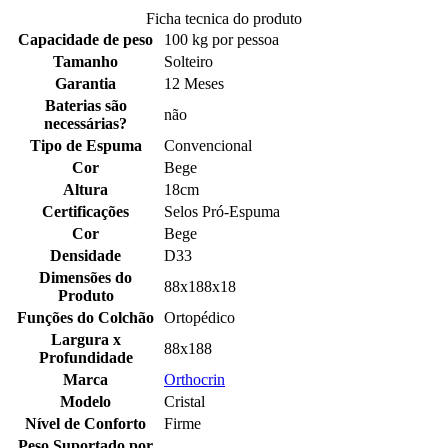
Ficha tecnica do produto
Capacidade de peso
100 kg por pessoa
Tamanho
Solteiro
Garantia
12 Meses
Baterias são
não
necessárias?
Tipo de Espuma
Convencional
Cor
Bege
Altura
18cm
Certificações
Selos Pró-Espuma
Cor
Bege
Densidade
D33
Dimensões do
88x188x18
Produto
Funções do Colchão
Ortopédico
Largura x
88x188
Profundidade
Marca
Orthocrin
Modelo
Cristal
Nível de Conforto
Firme
Peso Suportado por