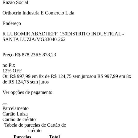
Razão Social
Orthocrin Industria E Comercio Ltda
Endereço
R LUBOMIR ABADJIEFF, 150
DISTRITO INDUSTRIAL -
SANTA LUZIA/MG
33040-262
Preço R$ 878,23
R$
878
,
23
no Pix
12% OFF
Ou R$ 997,99 em 8x de R$ 124,75 sem juros
ou
R$ 997,99
em
8
x
de
R$ 124,75
sem juros
Ver opções de pagamento
Parcelamento
Cartão Luiza
Cartão de crédito
Tabela de parcelas de Cartão de
crédito
Parcelas
Total