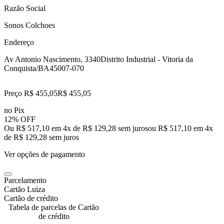
Razão Social
Sonos Colchoes
Endereço
Av Antonio Nascimento, 3340
Distrito Industrial - Vitoria da
Conquista/BA
45007-070
Preço R$ 455,05
R$
455
,
05
no Pix
12% OFF
Ou R$ 517,10 em 4x de R$ 129,28 sem juros
ou
R$ 517,10
em
4
x
de
R$ 129,28
sem juros
Ver opções de pagamento
Parcelamento
Cartão Luiza
Cartão de crédito
Tabela de parcelas de Cartão
de crédito