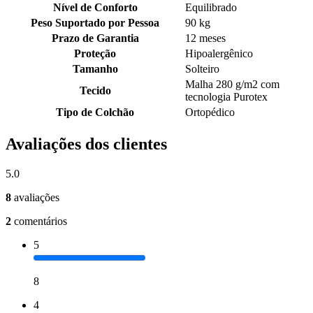
Nível de Conforto
Equilibrado
Peso Suportado por Pessoa
90 kg
Prazo de Garantia
12 meses
Proteção
Hipoalergênico
Tamanho
Solteiro
Malha 280 g/m2 com
Tecido
tecnologia Purotex
Tipo de Colchão
Ortopédico
Avaliações dos clientes
5.0
8
avaliações
2
comentários
5
8
4