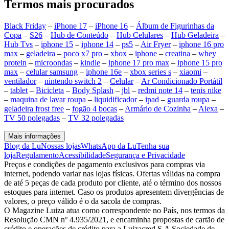
Termos mais procurados
Black Friday
–
iPhone 17
–
iPhone 16
–
Álbum de Figurinhas da
Copa
–
S26
–
Hub de Conteúdo
–
Hub Celulares
–
Hub Geladeira
–
Hub Tvs
–
iphone 15
–
iphone 14
–
ps5
–
Air Fryer
–
iphone 16 pro
max
–
geladeira
–
poco x7 pro
–
xbox
–
iphone
–
creatina
–
whey
protein
–
microondas
–
kindle
–
iphone 17 pro max
–
iphone 15 pro
max
–
celular samsung
–
iphone 16e
–
xbox series s
–
xiaomi
–
ventilador
–
nintendo switch 2
–
Celular
–
Ar Condicionado Portátil
–
tablet
–
Bicicleta
–
Body Splash
–
jbl
–
redmi note 14
–
tenis nike
–
maquina de lavar roupa
–
liquidificador
–
ipad
–
guarda roupa
–
geladeira frost free
–
fogão 4 bocas
–
Armário de Cozinha
–
Alexa
–
TV 50 polegadas
–
TV 32 polegadas
Mais informações
Blog da Lu
Nossas lojas
WhatsApp da Lu
Tenha sua
loja
Regulamento
Acessibilidade
Segurança e Privacidade
Preços e condições de pagamento exclusivos para compras via
internet, podendo variar nas lojas físicas. Ofertas válidas na compra
de até 5 peças de cada produto por cliente, até o término dos nossos
estoques para internet. Caso os produtos apresentem divergências de
valores, o preço válido é o da sacola de compras.
O Magazine Luiza atua como correspondente no País, nos termos da
Resolução CMN nº 4.935/2021, e encaminha propostas de cartão de
crédito e operações de crédito para a Luizacred S.A Sociedade de