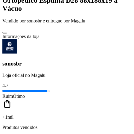
Ortopédico Espuma D28 88x188x19 a
Vácuo
Vendido por
sonosbr
e entregue por
Magalu
Informações da loja
sonosbr
Loja oficial no Magalu
4.7
Ruim
Ótimo
+1mil
Produtos vendidos