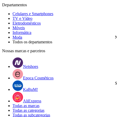
Departamentos
Celulares e Smartphones
TV e Vídeo
Eletrodomésticos
Móveis
Informática
Moda
N
Todos os departamentos
Nossas marcas e parceiros
Netshoes
Epoca Cosméticos
S
KaBuM!
AliExpress
Todas as marcas
Todas as categorias
Todas as subcategorias