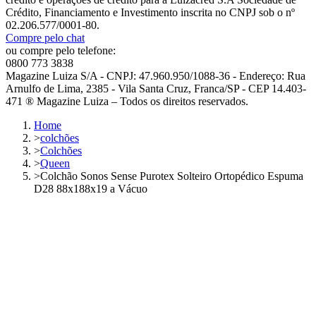
Crédito, Financiamento e Investimento inscrita no CNPJ sob o nº
02.206.577/0001-80.
Compre pelo chat
ou compre pelo telefone:
0800 773 3838
Magazine Luiza S/A - CNPJ: 47.960.950/1088-36 - Endereço: Rua
Arnulfo de Lima, 2385 - Vila Santa Cruz, Franca/SP - CEP 14.403-
471 ® Magazine Luiza – Todos os direitos reservados.
Home
>
colchões
>
Colchões
>
Queen
>
Colchão Sonos Sense Purotex Solteiro Ortopédico Espuma
D28 88x188x19 a Vácuo