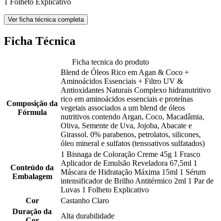
1 Folheto Explicativo
Ver ficha técnica completa
Ficha Técnica
Ficha tecnica do produto
Blend de Óleos Rico em Agan & Coco +
Aminoácidos Essenciais + Filtro UV &
Antioxidantes Naturais Complexo hidranutritivo
rico em aminoácidos essenciais e proteínas
Composição da
vegetais associados a um blend de óleos
Fórmula
nutritivos contendo Argan, Coco, Macadâmia,
Oliva, Semente de Uva, Jojoba, Abacate e
Girassol. 0% parabenos, petrolatos, silicones,
óleo mineral e sulfatos (tensoativos sulfatados)
1 Bisnaga de Coloração Creme 45g 1 Frasco
Aplicador de Emulsão Reveladora 67,5ml 1
Conteúdo da
Máscara de Hidratação Máxima 15ml 1 Sérum
Embalagem
intensificador de Brilho Antitérmico 2ml 1 Par de
Luvas 1 Folheto Explicativo
Cor
Castanho Claro
Duração da
Alta durabilidade
Cor