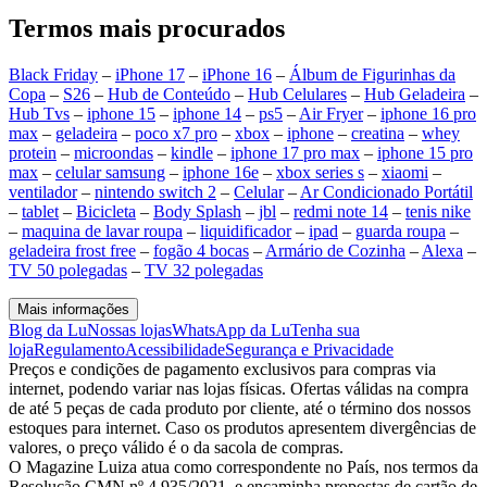
Termos mais procurados
Black Friday
–
iPhone 17
–
iPhone 16
–
Álbum de Figurinhas da
Copa
–
S26
–
Hub de Conteúdo
–
Hub Celulares
–
Hub Geladeira
–
Hub Tvs
–
iphone 15
–
iphone 14
–
ps5
–
Air Fryer
–
iphone 16 pro
max
–
geladeira
–
poco x7 pro
–
xbox
–
iphone
–
creatina
–
whey
protein
–
microondas
–
kindle
–
iphone 17 pro max
–
iphone 15 pro
max
–
celular samsung
–
iphone 16e
–
xbox series s
–
xiaomi
–
ventilador
–
nintendo switch 2
–
Celular
–
Ar Condicionado Portátil
–
tablet
–
Bicicleta
–
Body Splash
–
jbl
–
redmi note 14
–
tenis nike
–
maquina de lavar roupa
–
liquidificador
–
ipad
–
guarda roupa
–
geladeira frost free
–
fogão 4 bocas
–
Armário de Cozinha
–
Alexa
–
TV 50 polegadas
–
TV 32 polegadas
Mais informações
Blog da Lu
Nossas lojas
WhatsApp da Lu
Tenha sua
loja
Regulamento
Acessibilidade
Segurança e Privacidade
Preços e condições de pagamento exclusivos para compras via
internet, podendo variar nas lojas físicas. Ofertas válidas na compra
de até 5 peças de cada produto por cliente, até o término dos nossos
estoques para internet. Caso os produtos apresentem divergências de
valores, o preço válido é o da sacola de compras.
O Magazine Luiza atua como correspondente no País, nos termos da
Resolução CMN nº 4.935/2021, e encaminha propostas de cartão de