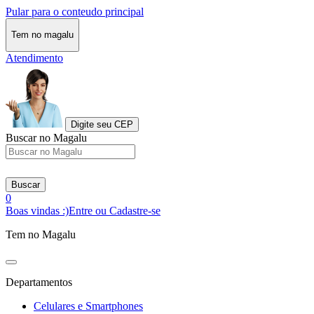
Pular para o conteudo principal
Tem no magalu
Atendimento
Digite seu CEP
Buscar no Magalu
Buscar
0
Boas vindas :)
Entre ou Cadastre-se
Tem no Magalu
Departamentos
Celulares e Smartphones