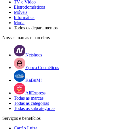
TV e Vídeo
Eletrodomésticos
Móveis
Informática
Moda
Todos os departamentos
Nossas marcas e parceiros
Netshoes
Epoca Cosméticos
KaBuM!
AliExpress
Todas as marcas
Todas as categorias
Todas as subcategorias
Serviços e benefícios
Cartão Luiza