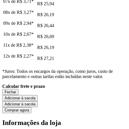
07x de
R$ 3,71
*
R$ 25,94
08x de
R$ 3,27
*
R$ 26,19
09x de
R$ 2,94
*
R$ 26,44
10x de
R$ 2,67
*
R$ 26,69
11x de
R$ 2,38
*
R$ 26,19
12x de
R$ 2,27
*
R$ 27,21
*Juros: Todos os encargos da operação, como juros, custo de
parcelamento e outras tarifas estão incluídas neste valor.
Calcular frete e prazo
Fechar
Adicionar à sacola
Adicionar à sacola
Comprar agora
Informações da loja