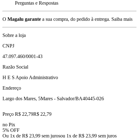
Perguntas e Respostas
O
Magalu garante
a sua compra, do pedido à entrega.
Saiba mais
Sobre a loja
CNPJ
47.097.460/0001-43
Razão Social
H E S Apoio Administrativo
Endereço
Largo dos Mares, 5
Mares - Salvador/BA
40445-026
Preço R$ 22,79
R$
22
,
79
no Pix
5% OFF
Ou 1x de R$ 23,99 sem juros
ou
1
x de
R$ 23,99
sem juros