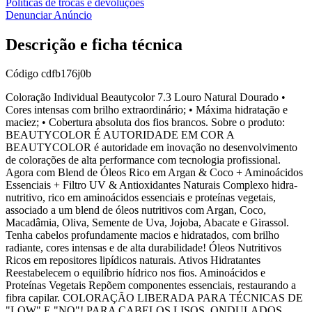
Políticas de trocas e devoluções
Denunciar Anúncio
Descrição e ficha técnica
Código
cdfb176j0b
Coloração Individual Beautycolor 7.3 Louro Natural Dourado •
Cores intensas com brilho extraordinário; • Máxima hidratação e
maciez; • Cobertura absoluta dos fios brancos. Sobre o produto:
BEAUTYCOLOR É AUTORIDADE EM COR A
BEAUTYCOLOR é autoridade em inovação no desenvolvimento
de colorações de alta performance com tecnologia profissional.
Agora com Blend de Óleos Rico em Argan & Coco + Aminoácidos
Essenciais + Filtro UV & Antioxidantes Naturais Complexo hidra-
nutritivo, rico em aminoácidos essenciais e proteínas vegetais,
associado a um blend de óleos nutritivos com Argan, Coco,
Macadâmia, Oliva, Semente de Uva, Jojoba, Abacate e Girassol.
Tenha cabelos profundamente macios e hidratados, com brilho
radiante, cores intensas e de alta durabilidade! Óleos Nutritivos
Ricos em repositores lipídicos naturais. Ativos Hidratantes
Reestabelecem o equilíbrio hídrico nos fios. Aminoácidos e
Proteínas Vegetais Repõem componentes essenciais, restaurando a
fibra capilar. COLORAÇÃO LIBERADA PARA TÉCNICAS DE
"LOW" E "NO"! PARA CABELOS LISOS, ONDULADOS,