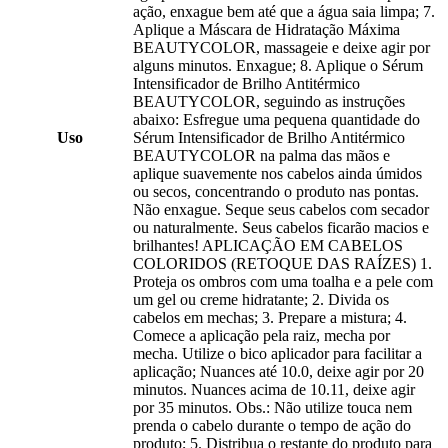
ação, enxague bem até que a água saia limpa; 7.
Aplique a Máscara de Hidratação Máxima
BEAUTYCOLOR, massageie e deixe agir por
alguns minutos. Enxague; 8. Aplique o Sérum
Intensificador de Brilho Antitérmico
BEAUTYCOLOR, seguindo as instruções
abaixo: Esfregue uma pequena quantidade do
Uso
Sérum Intensificador de Brilho Antitérmico
BEAUTYCOLOR na palma das mãos e
aplique suavemente nos cabelos ainda úmidos
ou secos, concentrando o produto nas pontas.
Não enxague. Seque seus cabelos com secador
ou naturalmente. Seus cabelos ficarão macios e
brilhantes! APLICAÇÃO EM CABELOS
COLORIDOS (RETOQUE DAS RAÍZES) 1.
Proteja os ombros com uma toalha e a pele com
um gel ou creme hidratante; 2. Divida os
cabelos em mechas; 3. Prepare a mistura; 4.
Comece a aplicação pela raiz, mecha por
mecha. Utilize o bico aplicador para facilitar a
aplicação; Nuances até 10.0, deixe agir por 20
minutos. Nuances acima de 10.11, deixe agir
por 35 minutos. Obs.: Não utilize touca nem
prenda o cabelo durante o tempo de ação do
produto; 5. Distribua o restante do produto para