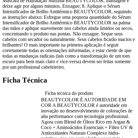
Máscara de Hidratação Máxima BEAUTYCOLOR, massageie e
deixe agir por alguns minutos. Enxague; 8. Aplique o Sérum
Intensificador de Brilho Antitérmico BEAUTYCOLOR, seguindo
as instruções abaixo: Esfregue uma pequena quantidade do Sérum
Intensificador de Brilho Antitérmico BEAUTYCOLOR na palma
das mãos e aplique suavemente nos cabelos ainda úmidos ou secos,
concentrando o produto nas pontas. Não enxague. Seque seus
cabelos com secador ou naturalmente. Seus cabelos ficarão macios e
brilhantes! O mais importante na primeira aplicação é seguir
corretamente todas as orientações informadas, e estar ciente de que
todas as mudanças radicais (tais como a transformação de um tom
escuro para bem mais claro e vice-versa) devem ser feitas somente
por um profissional cabeleireiro.
Ficha Técnica
Ficha tecnica do produto
BEAUTYCOLOR É AUTORIDADE EM
COR A BEAUTYCOLOR é autoridade em
inovação no desenvolvimento de colorações de
alta performance com tecnologia profissional.
Agora com Blend de Óleos Rico em Argan &
Coco + Aminoácidos Essenciais + Filtro UV &
Antioxidantes Naturais Complexo hidra-