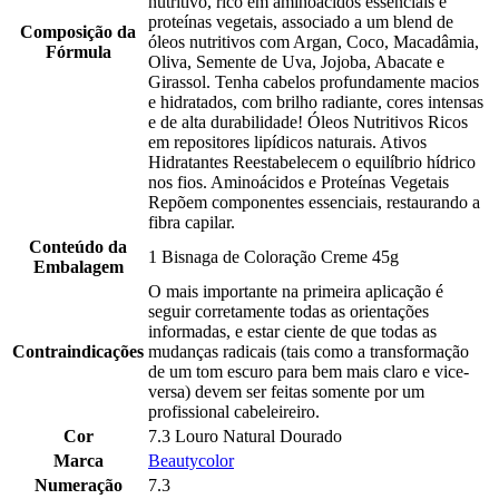
nutritivo, rico em aminoácidos essenciais e
proteínas vegetais, associado a um blend de
Composição da
óleos nutritivos com Argan, Coco, Macadâmia,
Fórmula
Oliva, Semente de Uva, Jojoba, Abacate e
Girassol. Tenha cabelos profundamente macios
e hidratados, com brilho radiante, cores intensas
e de alta durabilidade! Óleos Nutritivos Ricos
em repositores lipídicos naturais. Ativos
Hidratantes Reestabelecem o equilíbrio hídrico
nos fios. Aminoácidos e Proteínas Vegetais
Repõem componentes essenciais, restaurando a
fibra capilar.
Conteúdo da
1 Bisnaga de Coloração Creme 45g
Embalagem
O mais importante na primeira aplicação é
seguir corretamente todas as orientações
informadas, e estar ciente de que todas as
Contraindicações
mudanças radicais (tais como a transformação
de um tom escuro para bem mais claro e vice-
versa) devem ser feitas somente por um
profissional cabeleireiro.
Cor
7.3 Louro Natural Dourado
Marca
Beautycolor
Numeração
7.3