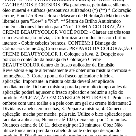
CACHEADOS E CRESPOS. 0% parabenos, petrolatos, silicones,
óleo mineral e sulfatos (tensoativos sulfatados) (*) (**) * Coloração
creme, Emulsão Reveladora e Máscara de Hidratação Máxima são
liberadas para "Low" e "No". **Sérum de Brilho Antitérmico
contém silicones liberados para "No". COM A COLORAÇÃO
CREME BEAUTYCOLOR VOCÊ PODE: - Clarear até três tons
sem descoloração prévia; - Uniformizar a cor dos fios com brilho
intenso; - Cobrir cabelos brancos. CONTÉM: 1 Bisnaga de
Coloração Creme 45g Como usar: PREPARO DA COLORAÇÃO
CREME BEAUTYCOLOR 1. Coloque a luva. 2. Despeje aos
poucos o conteúdo da bisnaga da Coloração Creme
BEAUTYCOLOR dentro do frasco aplicador da Emulsão
Reveladora e agite alternadamente até obter uma mistura cremosa e
homogênea. 3. Corte a ponta do frasco aplicador e inicie a
aplicação. Importante: a mistura obtida deverá ser aplicada
imediatamente. Deixar a mistura parada por muito tempo antes da
aplicação poderá aquecer o frasco aplicador e reduzir a ação do
produto. APLICAÇÃO EM CABELOS NATURAIS 1. Proteja os
ombros com uma toalha e a pele com um gel ou creme hidratante; 2.
Divida os cabelos em mechas; 3. Prepare a mistura; 4. Comece a
aplicação, mecha por mecha, pela raiz. Utilize o bico aplicador para
facilitar a aplicação; Nuances até 10.0, deixe agir por 15 minutos.
Nuances acima de 10.11, deixe agir por 20 minutos. Obs.: Não
utilize touca nem prenda o cabelo durante o tempo de ação do
produto. 5. Distribua o restante do produto para o comprimento e