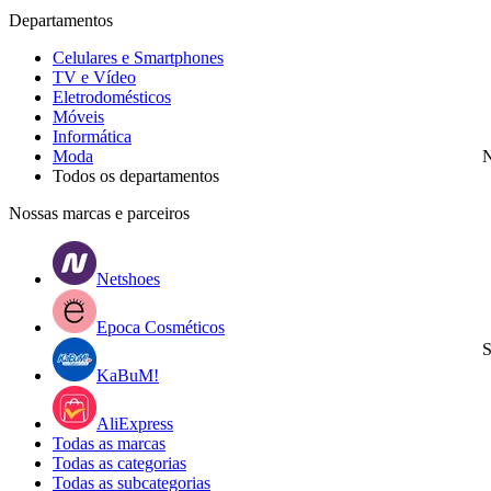
Departamentos
Celulares e Smartphones
TV e Vídeo
Eletrodomésticos
Móveis
Informática
Moda
N
Todos os departamentos
Nossas marcas e parceiros
Netshoes
Epoca Cosméticos
S
KaBuM!
AliExpress
Todas as marcas
Todas as categorias
Todas as subcategorias