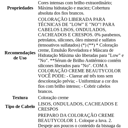
Cores intensas com brilho extraordinário;
Propriedades
Máxima hidratação e maciez; Cobertura
absoluta dos fios brancos.
COLORAÇÃO LIBERADA PARA
TÉCNICAS DE "LOW" E "NO"! PARA
CABELOS LISOS, ONDULADOS,
CACHEADOS E CRESPOS. 0% parabenos,
petrolatos, silicones, óleo mineral e sulfatos
(tensoativos sulfatados) (*) (**) * Coloração
creme, Emulsão Reveladora e Máscara de
Recomendações
Hidratação Máxima são liberadas para "Low" e
de Uso
"No". **Sérum de Brilho Antitérmico contém
silicones liberados para "No". COM A
COLORAÇÃO CREME BEAUTYCOLOR
VOCÊ PODE: - Clarear até três tons sem
descoloração prévia; - Uniformizar a cor dos
fios com brilho intenso; - Cobrir cabelos
brancos.
Textura
Coloração creme
LISOS, ONDULADOS, CACHEADOS E
Tipo de Cabelo
CRESPOS
PREPARO DA COLORAÇÃO CREME
BEAUTYCOLOR 1. Coloque a luva. 2.
Despeje aos poucos o conteúdo da bisnaga da