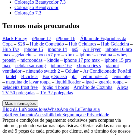
Coloração Beautycolor 7.3
Coloração Beautycolor
Coloração 7.3
Termos mais procurados
Black Friday
–
iPhone 17
–
iPhone 16
–
Álbum de Figurinhas da
Copa
–
S26
–
Hub de Conteúdo
–
Hub Celulares
–
Hub Geladeira
–
Hub Tvs
–
iphone 15
–
iphone 14
–
ps5
–
Air Fryer
–
iphone 16 pro
max
–
geladeira
–
poco x7 pro
–
xbox
–
iphone
–
creatina
–
whey
protein
–
microondas
–
kindle
–
iphone 17 pro max
–
iphone 15 pro
max
–
celular samsung
–
iphone 16e
–
xbox series s
–
xiaomi
–
ventilador
–
nintendo switch 2
–
Celular
–
Ar Condicionado Portátil
–
tablet
–
Bicicleta
–
Body Splash
–
jbl
–
redmi note 14
–
tenis nike
–
maquina de lavar roupa
–
liquidificador
–
ipad
–
guarda roupa
–
geladeira frost free
–
fogão 4 bocas
–
Armário de Cozinha
–
Alexa
–
TV 50 polegadas
–
TV 32 polegadas
Mais informações
Blog da Lu
Nossas lojas
WhatsApp da Lu
Tenha sua
loja
Regulamento
Acessibilidade
Segurança e Privacidade
Preços e condições de pagamento exclusivos para compras via
internet, podendo variar nas lojas físicas. Ofertas válidas na compra
de até 5 peças de cada produto por cliente, até o término dos nossos