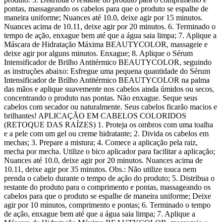
pontas, massageando os cabelos para que o produto se espalhe de
maneira uniforme; Nuances até 10.0, deixe agir por 15 minutos.
Nuances acima de 10.11, deixe agir por 20 minutos. 6. Terminado o
tempo de ação, enxague bem até que a água saia limpa; 7. Aplique a
Máscara de Hidratação Máxima BEAUTYCOLOR, massageie e
deixe agir por alguns minutos. Enxague; 8. Aplique o Sérum
Intensificador de Brilho Antitérmico BEAUTYCOLOR, seguindo
as instruções abaixo: Esfregue uma pequena quantidade do Sérum
Intensificador de Brilho Antitérmico BEAUTYCOLOR na palma
das mãos e aplique suavemente nos cabelos ainda úmidos ou secos,
concentrando o produto nas pontas. Não enxague. Seque seus
cabelos com secador ou naturalmente. Seus cabelos ficarão macios e
brilhantes! APLICAÇÃO EM CABELOS COLORIDOS
(RETOQUE DAS RAÍZES) 1. Proteja os ombros com uma toalha
e a pele com um gel ou creme hidratante; 2. Divida os cabelos em
mechas; 3. Prepare a mistura; 4. Comece a aplicação pela raiz,
mecha por mecha. Utilize o bico aplicador para facilitar a aplicação;
Nuances até 10.0, deixe agir por 20 minutos. Nuances acima de
10.11, deixe agir por 35 minutos. Obs.: Não utilize touca nem
prenda o cabelo durante o tempo de ação do produto; 5. Distribua o
restante do produto para o comprimento e pontas, massageando os
cabelos para que o produto se espalhe de maneira uniforme; Deixe
agir por 10 minutos, comprimento e pontas; 6. Terminado o tempo
de ação, enxague bem até que a água saia limpa; 7. Aplique a