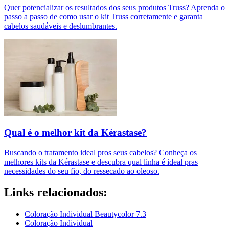
Quer potencializar os resultados dos seus produtos Truss? Aprenda o
passo a passo de como usar o kit Truss corretamente e garanta
cabelos saudáveis e deslumbrantes.
Qual é o melhor kit da Kérastase?
Buscando o tratamento ideal pros seus cabelos? Conheça os
melhores kits da Kérastase e descubra qual linha é ideal pras
necessidades do seu fio, do ressecado ao oleoso.
Links relacionados:
Coloração Individual Beautycolor 7.3
Coloração Individual