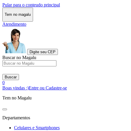
Pular para o conteudo principal
Tem no magalu
Atendimento
Digite seu CEP
Buscar no Magalu
Buscar
0
Boas vindas :)
Entre ou Cadastre-se
Tem no Magalu
Departamentos
Celulares e Smartphones