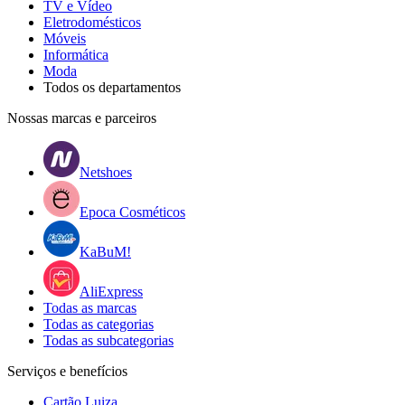
TV e Vídeo
Eletrodomésticos
Móveis
Informática
Moda
Todos os departamentos
Nossas marcas e parceiros
Netshoes
Epoca Cosméticos
KaBuM!
AliExpress
Todas as marcas
Todas as categorias
Todas as subcategorias
Serviços e benefícios
Cartão Luiza