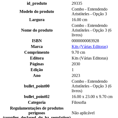
id_produto
29335
Combo - Entendendo
Modelo do produto
Aristóteles - Opção 3
Largura
16.00 cm
Combo - Entendendo
Nome do produto
Aristóteles - Opção 3 (6
livros)
ISBN
0000000083928
Marca
Kits (Várias Editoras)
Comprimento
9.70 cm
Editora
Kits (Várias Editoras)
Páginas
2030
Edição
1
Ano
2023
Combo - Entendendo
bullet_point00
Aristóteles - Opção 3 (6
livros)
bullet_point02
16.00 x 23.00 x 9.70 cm
Categoria
Filosofia
Regulamentações de produtos
perigosos
Não aplicável
(supplier_declared_dg_hz_regulation)