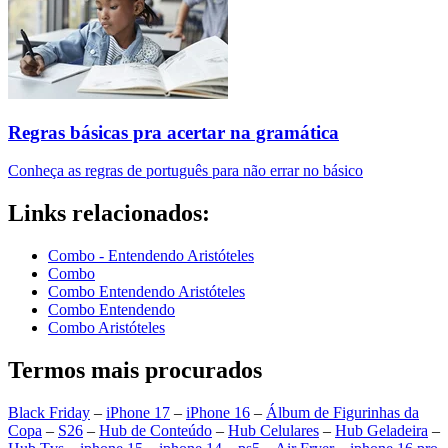
Regras básicas pra acertar na gramática
Conheça as regras de português para não errar no básico
Links relacionados:
Combo - Entendendo Aristóteles
Combo
Combo Entendendo Aristóteles
Combo Entendendo
Combo Aristóteles
Termos mais procurados
Black Friday
–
iPhone 17
–
iPhone 16
–
Álbum de Figurinhas da
Copa
–
S26
–
Hub de Conteúdo
–
Hub Celulares
–
Hub Geladeira
–