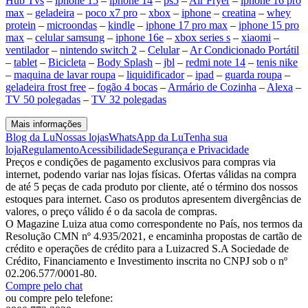
Hub Tvs
–
iphone 15
–
iphone 14
–
ps5
–
Air Fryer
–
iphone 16 pro
max
–
geladeira
–
poco x7 pro
–
xbox
–
iphone
–
creatina
–
whey
protein
–
microondas
–
kindle
–
iphone 17 pro max
–
iphone 15 pro
max
–
celular samsung
–
iphone 16e
–
xbox series s
–
xiaomi
–
ventilador
–
nintendo switch 2
–
Celular
–
Ar Condicionado Portátil
–
tablet
–
Bicicleta
–
Body Splash
–
jbl
–
redmi note 14
–
tenis nike
–
maquina de lavar roupa
–
liquidificador
–
ipad
–
guarda roupa
–
geladeira frost free
–
fogão 4 bocas
–
Armário de Cozinha
–
Alexa
–
TV 50 polegadas
–
TV 32 polegadas
Mais informações
Blog da Lu
Nossas lojas
WhatsApp da Lu
Tenha sua
loja
Regulamento
Acessibilidade
Segurança e Privacidade
Preços e condições de pagamento exclusivos para compras via
internet, podendo variar nas lojas físicas. Ofertas válidas na compra
de até 5 peças de cada produto por cliente, até o término dos nossos
estoques para internet. Caso os produtos apresentem divergências de
valores, o preço válido é o da sacola de compras.
O Magazine Luiza atua como correspondente no País, nos termos da
Resolução CMN nº 4.935/2021, e encaminha propostas de cartão de
crédito e operações de crédito para a Luizacred S.A Sociedade de
Crédito, Financiamento e Investimento inscrita no CNPJ sob o nº
02.206.577/0001-80.
Compre pelo chat
ou compre pelo telefone: