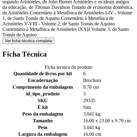
segundo Aristóteles, de John Burnet Aristóteles e os ideais antigos
da educação, de Thomas Davidson Tratado de economia doméstica,
de Aristóteles Comentário à Metafísica de Aristóteles I-IV - Volume
1, de Santo Tomás de Aquino Comentário à Metafísica de
Aristóteles V-VIII - Volume 2, de Santo Tomás de Aquino
Comentário à Metafísica de Aristóteles IXXII Volume 3, de Santo
Tomás de Aquino
Ver ficha técnica completa
Ficha Técnica
Ficha tecnica do produto
Quantidade de livros por kit
6
Encadernação
Brochura
Comprimento da embalagem
9.70 cm
id_tipo_produto
3
SKU
29335
É kit
Sim
Peso da embalagem
3.041 kg
Tamanho
16.00 x 23.00 x 9.70 cm
Peso
3.041 kg
Largura da embalagem
16.00 cm