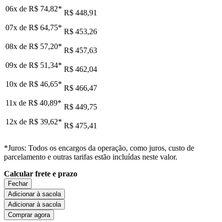
06x de
R$ 74,82
*
R$ 448,91
07x de
R$ 64,75
*
R$ 453,26
08x de
R$ 57,20
*
R$ 457,63
09x de
R$ 51,34
*
R$ 462,04
10x de
R$ 46,65
*
R$ 466,47
11x de
R$ 40,89
*
R$ 449,75
12x de
R$ 39,62
*
R$ 475,41
*Juros: Todos os encargos da operação, como juros, custo de
parcelamento e outras tarifas estão incluídas neste valor.
Calcular frete e prazo
Fechar
Adicionar à sacola
Adicionar à sacola
Comprar agora