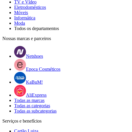
TV e Vídeo
Eletrodomésticos
Móveis
Informática
Moda
Todos os departamentos
Nossas marcas e parceiros
Netshoes
Epoca Cosméticos
KaBuM!
AliExpress
Todas as marcas
Todas as categorias
Todas as subcategorias
Serviços e benefícios
Cartão Luiza