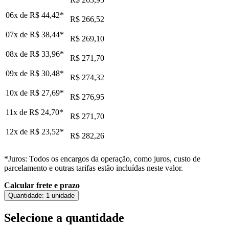
06x de
R$ 44,42
*
R$ 266,52
07x de
R$ 38,44
*
R$ 269,10
08x de
R$ 33,96
*
R$ 271,70
09x de
R$ 30,48
*
R$ 274,32
10x de
R$ 27,69
*
R$ 276,95
11x de
R$ 24,70
*
R$ 271,70
12x de
R$ 23,52
*
R$ 282,26
*Juros: Todos os encargos da operação, como juros, custo de
parcelamento e outras tarifas estão incluídas neste valor.
Calcular frete e prazo
Quantidade:
1 unidade
Selecione a quantidade