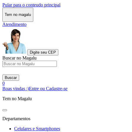
Pular para o conteudo principal
Tem no magalu
Atendimento
Digite seu CEP
Buscar no Magalu
Buscar
0
Boas vindas :)
Entre ou Cadastre-se
Tem no Magalu
Departamentos
Celulares e Smartphones