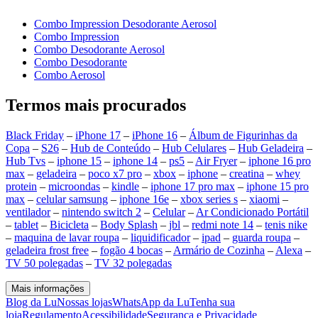
Combo Impression Desodorante Aerosol
Combo Impression
Combo Desodorante Aerosol
Combo Desodorante
Combo Aerosol
Termos mais procurados
Black Friday
–
iPhone 17
–
iPhone 16
–
Álbum de Figurinhas da
Copa
–
S26
–
Hub de Conteúdo
–
Hub Celulares
–
Hub Geladeira
–
Hub Tvs
–
iphone 15
–
iphone 14
–
ps5
–
Air Fryer
–
iphone 16 pro
max
–
geladeira
–
poco x7 pro
–
xbox
–
iphone
–
creatina
–
whey
protein
–
microondas
–
kindle
–
iphone 17 pro max
–
iphone 15 pro
max
–
celular samsung
–
iphone 16e
–
xbox series s
–
xiaomi
–
ventilador
–
nintendo switch 2
–
Celular
–
Ar Condicionado Portátil
–
tablet
–
Bicicleta
–
Body Splash
–
jbl
–
redmi note 14
–
tenis nike
–
maquina de lavar roupa
–
liquidificador
–
ipad
–
guarda roupa
–
geladeira frost free
–
fogão 4 bocas
–
Armário de Cozinha
–
Alexa
–
TV 50 polegadas
–
TV 32 polegadas
Mais informações
Blog da Lu
Nossas lojas
WhatsApp da Lu
Tenha sua
loja
Regulamento
Acessibilidade
Segurança e Privacidade