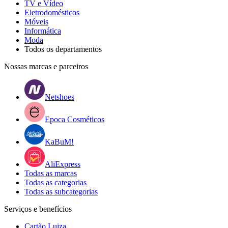
TV e Vídeo
Eletrodomésticos
Móveis
Informática
Moda
Todos os departamentos
Nossas marcas e parceiros
Netshoes
Epoca Cosméticos
KaBuM!
AliExpress
Todas as marcas
Todas as categorias
Todas as subcategorias
Serviços e benefícios
Cartão Luiza