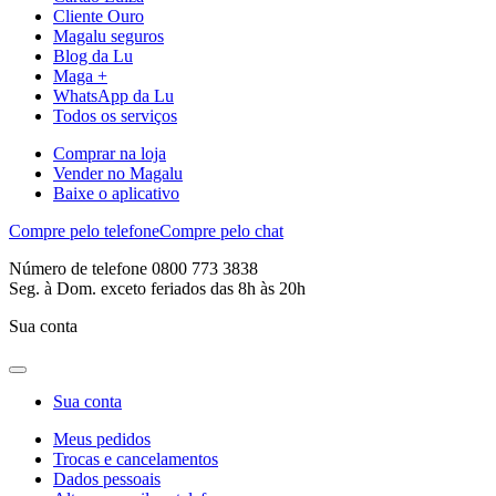
Cliente Ouro
Magalu seguros
Blog da Lu
Maga +
WhatsApp da Lu
Todos os serviços
Comprar na loja
Vender no Magalu
Baixe o aplicativo
Compre pelo telefone
Compre pelo chat
Número de telefone 0800 773 3838
Seg. à Dom. exceto feriados das 8h às 20h
Sua conta
Sua conta
Meus pedidos
Trocas e cancelamentos
Dados pessoais