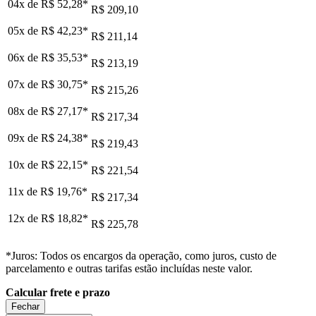
04x de
R$ 52,28
*
R$ 209,10
05x de
R$ 42,23
*
R$ 211,14
06x de
R$ 35,53
*
R$ 213,19
07x de
R$ 30,75
*
R$ 215,26
08x de
R$ 27,17
*
R$ 217,34
09x de
R$ 24,38
*
R$ 219,43
10x de
R$ 22,15
*
R$ 221,54
11x de
R$ 19,76
*
R$ 217,34
12x de
R$ 18,82
*
R$ 225,78
*Juros: Todos os encargos da operação, como juros, custo de
parcelamento e outras tarifas estão incluídas neste valor.
Calcular frete e prazo
Fechar