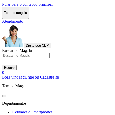
Pular para o conteudo principal
Tem no magalu
Atendimento
Digite seu CEP
Buscar no Magalu
Buscar
0
Boas vindas :)
Entre ou Cadastre-se
Tem no Magalu
Departamentos
Celulares e Smartphones