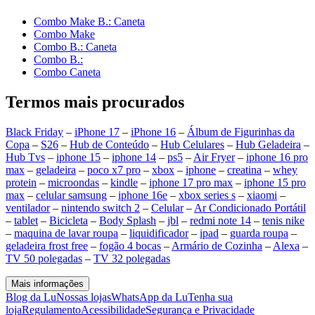
Combo Make B.: Caneta
Combo Make
Combo B.: Caneta
Combo B.:
Combo Caneta
Termos mais procurados
Black Friday
–
iPhone 17
–
iPhone 16
–
Álbum de Figurinhas da
Copa
–
S26
–
Hub de Conteúdo
–
Hub Celulares
–
Hub Geladeira
–
Hub Tvs
–
iphone 15
–
iphone 14
–
ps5
–
Air Fryer
–
iphone 16 pro
max
–
geladeira
–
poco x7 pro
–
xbox
–
iphone
–
creatina
–
whey
protein
–
microondas
–
kindle
–
iphone 17 pro max
–
iphone 15 pro
max
–
celular samsung
–
iphone 16e
–
xbox series s
–
xiaomi
–
ventilador
–
nintendo switch 2
–
Celular
–
Ar Condicionado Portátil
–
tablet
–
Bicicleta
–
Body Splash
–
jbl
–
redmi note 14
–
tenis nike
–
maquina de lavar roupa
–
liquidificador
–
ipad
–
guarda roupa
–
geladeira frost free
–
fogão 4 bocas
–
Armário de Cozinha
–
Alexa
–
TV 50 polegadas
–
TV 32 polegadas
Mais informações
Blog da Lu
Nossas lojas
WhatsApp da Lu
Tenha sua
loja
Regulamento
Acessibilidade
Segurança e Privacidade