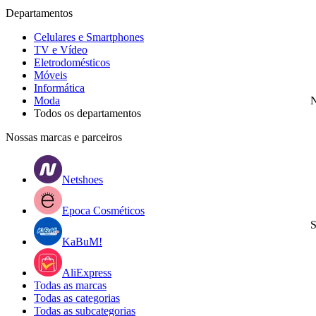
Departamentos
Celulares e Smartphones
TV e Vídeo
Eletrodomésticos
Móveis
Informática
Moda
N
Todos os departamentos
Nossas marcas e parceiros
Netshoes
Epoca Cosméticos
S
KaBuM!
AliExpress
Todas as marcas
Todas as categorias
Todas as subcategorias