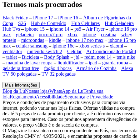
Termos mais procurados
Black Friday
–
iPhone 17
–
iPhone 16
–
Álbum de Figurinhas da
Copa
–
S26
–
Hub de Conteúdo
–
Hub Celulares
–
Hub Geladeira
–
Hub Tvs
–
iphone 15
–
iphone 14
–
ps5
–
Air Fryer
–
iphone 16 pro
max
–
geladeira
–
poco x7 pro
–
xbox
–
iphone
–
creatina
–
whey
protein
–
microondas
–
kindle
–
iphone 17 pro max
–
iphone 15 pro
max
–
celular samsung
–
iphone 16e
–
xbox series s
–
xiaomi
–
ventilador
–
nintendo switch 2
–
Celular
–
Ar Condicionado Portátil
–
tablet
–
Bicicleta
–
Body Splash
–
jbl
–
redmi note 14
–
tenis nike
–
maquina de lavar roupa
–
liquidificador
–
ipad
–
guarda roupa
–
geladeira frost free
–
fogão 4 bocas
–
Armário de Cozinha
–
Alexa
–
TV 50 polegadas
–
TV 32 polegadas
Mais informações
Blog da Lu
Nossas lojas
WhatsApp da Lu
Tenha sua
loja
Regulamento
Acessibilidade
Segurança e Privacidade
Preços e condições de pagamento exclusivos para compras via
internet, podendo variar nas lojas físicas. Ofertas válidas na compra
de até 5 peças de cada produto por cliente, até o término dos nossos
estoques para internet. Caso os produtos apresentem divergências de
valores, o preço válido é o da sacola de compras.
O Magazine Luiza atua como correspondente no País, nos termos da
Resolução CMN nº 4.935/2021, e encaminha propostas de cartão de