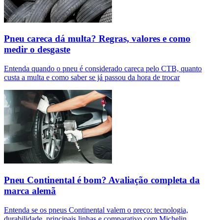
Pneu careca dá multa? Regras, valores e como
medir o desgaste
Entenda quando o pneu é considerado careca pelo CTB, quanto
custa a multa e como saber se já passou da hora de trocar
Pneu Continental é bom? Avaliação completa da
marca alemã
Entenda se os pneus Continental valem o preço: tecnologia,
durabilidade, principais linhas e comparativo com Michelin