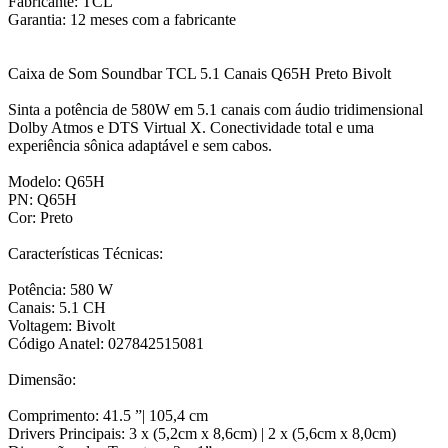
Fabricante: TCL
Garantia: 12 meses com a fabricante
Caixa de Som Soundbar TCL 5.1 Canais Q65H Preto Bivolt
Sinta a potência de 580W em 5.1 canais com áudio tridimensional
Dolby Atmos e DTS Virtual X. Conectividade total e uma
experiência sônica adaptável e sem cabos.
Modelo: Q65H
PN: Q65H
Cor: Preto
Características Técnicas:
Potência: 580 W
Canais: 5.1 CH
Voltagem: Bivolt
Código Anatel: 027842515081
Dimensão:
Comprimento: 41.5 ”| 105,4 cm
Drivers Principais: 3 x (5,2cm x 8,6cm) | 2 x (5,6cm x 8,0cm)