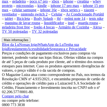
max
–
geladeira
–
poco x7 pro
–
xbox
–
iphone
–
creatina
–
whey
protein
–
microondas
–
kindle
–
iphone 17 pro max
–
iphone 15 pro
max
–
celular samsung
–
iphone 16e
–
xbox series s
–
xiaomi
–
ventilador
–
nintendo switch 2
–
Celular
–
Ar Condicionado Portátil
–
tablet
–
Bicicleta
–
Body Splash
–
jbl
–
redmi note 14
–
tenis nike
–
maquina de lavar roupa
–
liquidificador
–
ipad
–
guarda roupa
–
geladeira frost free
–
fogão 4 bocas
–
Armário de Cozinha
–
Alexa
–
TV 50 polegadas
–
TV 32 polegadas
Mais informações
Blog da Lu
Nossas lojas
WhatsApp da Lu
Tenha sua
loja
Regulamento
Acessibilidade
Segurança e Privacidade
Preços e condições de pagamento exclusivos para compras via
internet, podendo variar nas lojas físicas. Ofertas válidas na compra
de até 5 peças de cada produto por cliente, até o término dos nossos
estoques para internet. Caso os produtos apresentem divergências de
valores, o preço válido é o da sacola de compras.
O Magazine Luiza atua como correspondente no País, nos termos da
Resolução CMN nº 4.935/2021, e encaminha propostas de cartão de
crédito e operações de crédito para a Luizacred S.A Sociedade de
Crédito, Financiamento e Investimento inscrita no CNPJ sob o nº
02.206.577/0001-80.
Compre pelo chat
ou compre pelo telefone:
0800 773 3838