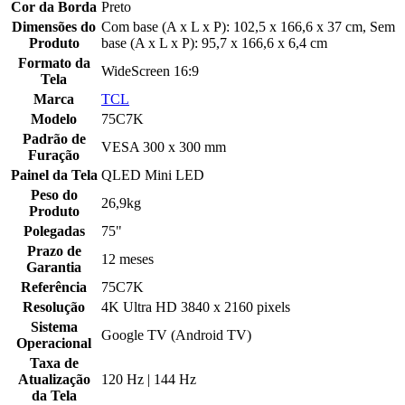
Cor da Borda
Preto
Dimensões do
Com base (A x L x P): 102,5 x 166,6 x 37 cm, Sem
Produto
base (A x L x P): 95,7 x 166,6 x 6,4 cm
Formato da
WideScreen 16:9
Tela
Marca
TCL
Modelo
75C7K
Padrão de
VESA 300 x 300 mm
Furação
Painel da Tela
QLED Mini LED
Peso do
26,9kg
Produto
Polegadas
75"
Prazo de
12 meses
Garantia
Referência
75C7K
Resolução
4K Ultra HD 3840 x 2160 pixels
Sistema
Google TV (Android TV)
Operacional
Taxa de
Atualização
120 Hz | 144 Hz
da Tela