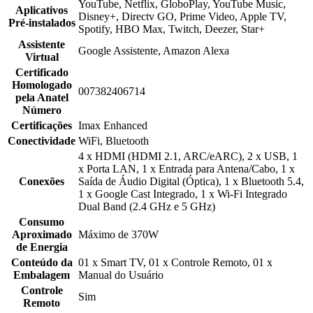
YouTube, Netflix, GloboPlay, YouTube Music,
Aplicativos
Disney+, Directv GO, Prime Video, Apple TV,
Pré-instalados
Spotify, HBO Max, Twitch, Deezer, Star+
Assistente
Google Assistente, Amazon Alexa
Virtual
Certificado
Homologado
007382406714
pela Anatel
Número
Certificações
Imax Enhanced
Conectividade
WiFi, Bluetooth
4 x HDMI (HDMI 2.1, ARC/eARC), 2 x USB, 1
x Porta LAN, 1 x Entrada para Antena/Cabo, 1 x
Conexões
Saída de Áudio Digital (Óptica), 1 x Bluetooth 5.4,
1 x Google Cast Integrado, 1 x Wi-Fi Integrado
Dual Band (2.4 GHz e 5 GHz)
Consumo
Aproximado
Máximo de 370W
de Energia
Conteúdo da
01 x Smart TV, 01 x Controle Remoto, 01 x
Embalagem
Manual do Usuário
Controle
Sim
Remoto