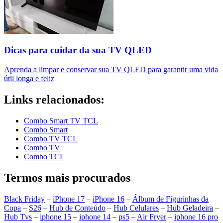
Dicas para cuidar da sua TV QLED
Aprenda a limpar e conservar sua TV QLED para garantir uma vida
útil longa e feliz
Links relacionados:
Combo Smart TV TCL
Combo Smart
Combo TV TCL
Combo TV
Combo TCL
Termos mais procurados
Black Friday
–
iPhone 17
–
iPhone 16
–
Álbum de Figurinhas da
Copa
–
S26
–
Hub de Conteúdo
–
Hub Celulares
–
Hub Geladeira
–
Hub Tvs
–
iphone 15
–
iphone 14
–
ps5
–
Air Fryer
–
iphone 16 pro