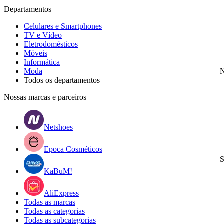
Departamentos
Celulares e Smartphones
TV e Vídeo
Eletrodomésticos
Móveis
Informática
Moda
N
Todos os departamentos
Nossas marcas e parceiros
Netshoes
Epoca Cosméticos
S
KaBuM!
AliExpress
Todas as marcas
Todas as categorias
Todas as subcategorias