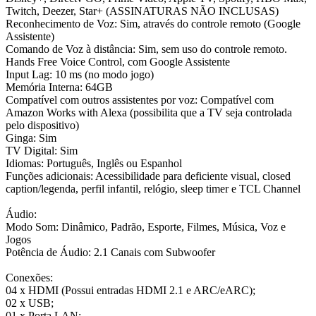
Twitch, Deezer, Star+ (ASSINATURAS NÃO INCLUSAS)
Reconhecimento de Voz: Sim, através do controle remoto (Google
Assistente)
Comando de Voz à distância: Sim, sem uso do controle remoto.
Hands Free Voice Control, com Google Assistente
Input Lag: 10 ms (no modo jogo)
Memória Interna: 64GB
Compatível com outros assistentes por voz: Compatível com
Amazon Works with Alexa (possibilita que a TV seja controlada
pelo dispositivo)
Ginga: Sim
TV Digital: Sim
Idiomas: Português, Inglês ou Espanhol
Funções adicionais: Acessibilidade para deficiente visual, closed
caption/legenda, perfil infantil, relógio, sleep timer e TCL Channel
Áudio:
Modo Som: Dinâmico, Padrão, Esporte, Filmes, Música, Voz e
Jogos
Potência de Áudio: 2.1 Canais com Subwoofer
Conexões:
04 x HDMI (Possui entradas HDMI 2.1 e ARC/eARC);
02 x USB;
01 x Porta LAN;