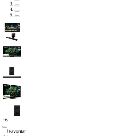
+
6
Favoritar