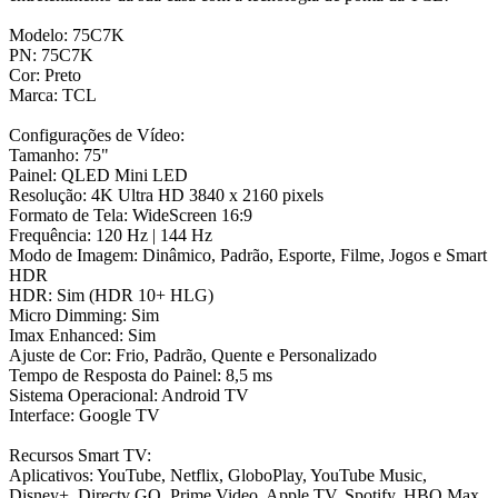
Modelo: 75C7K
PN: 75C7K
Cor: Preto
Marca: TCL
Configurações de Vídeo:
Tamanho: 75"
Painel: QLED Mini LED
Resolução: 4K Ultra HD 3840 x 2160 pixels
Formato de Tela: WideScreen 16:9
Frequência: 120 Hz | 144 Hz
Modo de Imagem: Dinâmico, Padrão, Esporte, Filme, Jogos e Smart
HDR
HDR: Sim (HDR 10+ HLG)
Micro Dimming: Sim
Imax Enhanced: Sim
Ajuste de Cor: Frio, Padrão, Quente e Personalizado
Tempo de Resposta do Painel: 8,5 ms
Sistema Operacional: Android TV
Interface: Google TV
Recursos Smart TV:
Aplicativos: YouTube, Netflix, GloboPlay, YouTube Music,
Disney+, Directv GO, Prime Video, Apple TV, Spotify, HBO Max,