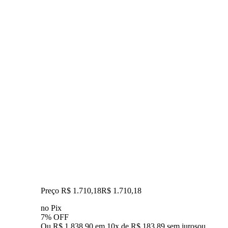
Preço R$ 1.710,18
R$
1.710
,
18
no Pix
7% OFF
Ou R$ 1.838,90 em 10x de R$ 183,89 sem juros
ou