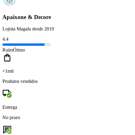
Apaixone & Decore
Lojista Magalu desde 2019
4.4
Ruim
Ótimo
+1mil
Produtos vendidos
Entrega
No prazo