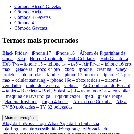
Cômoda Atria 4 Gavetas
Cômoda Atria
Cômoda 4 Gavetas
Cômoda 4
Cômoda Gavetas
Termos mais procurados
Black Friday
–
iPhone 17
–
iPhone 16
–
Álbum de Figurinhas da
Copa
–
S26
–
Hub de Conteúdo
–
Hub Celulares
–
Hub Geladeira
–
Hub Tvs
–
iphone 15
–
iphone 14
–
ps5
–
Air Fryer
–
iphone 16 pro
max
–
geladeira
–
poco x7 pro
–
xbox
–
iphone
–
creatina
–
whey
protein
–
microondas
–
kindle
–
iphone 17 pro max
–
iphone 15 pro
max
–
celular samsung
–
iphone 16e
–
xbox series s
–
xiaomi
–
ventilador
–
nintendo switch 2
–
Celular
–
Ar Condicionado Portátil
–
tablet
–
Bicicleta
–
Body Splash
–
jbl
–
redmi note 14
–
tenis nike
–
maquina de lavar roupa
–
liquidificador
–
ipad
–
guarda roupa
–
geladeira frost free
–
fogão 4 bocas
–
Armário de Cozinha
–
Alexa
–
TV 50 polegadas
–
TV 32 polegadas
Mais informações
Blog da Lu
Nossas lojas
WhatsApp da Lu
Tenha sua
loja
Regulamento
Acessibilidade
Segurança e Privacidade