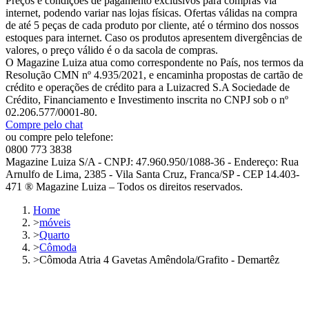
Preços e condições de pagamento exclusivos para compras via
internet, podendo variar nas lojas físicas. Ofertas válidas na compra
de até 5 peças de cada produto por cliente, até o término dos nossos
estoques para internet. Caso os produtos apresentem divergências de
valores, o preço válido é o da sacola de compras.
O Magazine Luiza atua como correspondente no País, nos termos da
Resolução CMN nº 4.935/2021, e encaminha propostas de cartão de
crédito e operações de crédito para a Luizacred S.A Sociedade de
Crédito, Financiamento e Investimento inscrita no CNPJ sob o nº
02.206.577/0001-80.
Compre pelo chat
ou compre pelo telefone:
0800 773 3838
Magazine Luiza S/A - CNPJ: 47.960.950/1088-36 - Endereço: Rua
Arnulfo de Lima, 2385 - Vila Santa Cruz, Franca/SP - CEP 14.403-
471 ® Magazine Luiza – Todos os direitos reservados.
Home
>
móveis
>
Quarto
>
Cômoda
>
Cômoda Atria 4 Gavetas Amêndola/Grafito - Demartêz