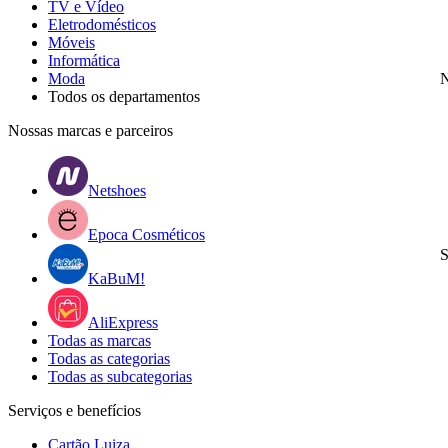
TV e Vídeo
Eletrodomésticos
Móveis
Informática
Moda
N
Todos os departamentos
Nossas marcas e parceiros
Netshoes
Epoca Cosméticos
S
KaBuM!
AliExpress
Todas as marcas
Todas as categorias
Todas as subcategorias
Serviços e benefícios
Cartão Luiza