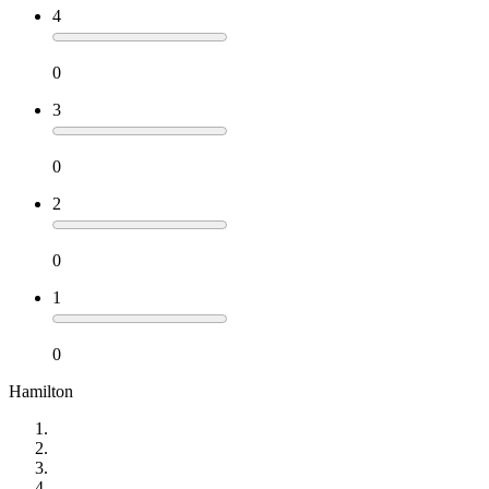
4
0
3
0
2
0
1
0
Hamilton