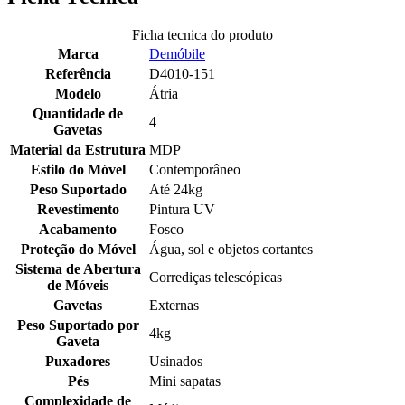
Ficha tecnica do produto
Marca
Demóbile
Referência
D4010-151
Modelo
Átria
Quantidade de
4
Gavetas
Material da Estrutura
MDP
Estilo do Móvel
Contemporâneo
Peso Suportado
Até 24kg
Revestimento
Pintura UV
Acabamento
Fosco
Proteção do Móvel
Água, sol e objetos cortantes
Sistema de Abertura
Corrediças telescópicas
de Móveis
Gavetas
Externas
Peso Suportado por
4kg
Gaveta
Puxadores
Usinados
Pés
Mini sapatas
Complexidade de