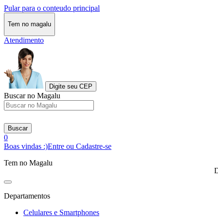
Pular para o conteudo principal
Tem no magalu
Atendimento
Digite seu CEP
Buscar no Magalu
Buscar
0
Boas vindas :)
Entre ou Cadastre-se
Tem no Magalu
D
Departamentos
Celulares e Smartphones