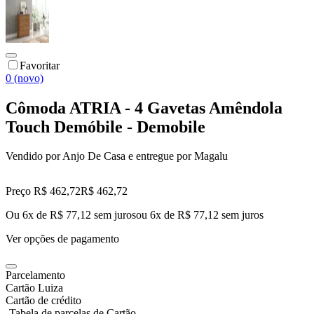
Favoritar
0 (novo)
Cômoda ATRIA - 4 Gavetas Amêndola
Touch Demóbile - Demobile
Vendido por
Anjo De Casa
e entregue por
Magalu
Preço R$ 462,72
R$
462
,
72
Ou 6x de R$ 77,12 sem juros
ou
6
x de
R$ 77,12
sem juros
Ver opções de pagamento
Parcelamento
Cartão Luiza
Cartão de crédito
Tabela de parcelas de Cartão