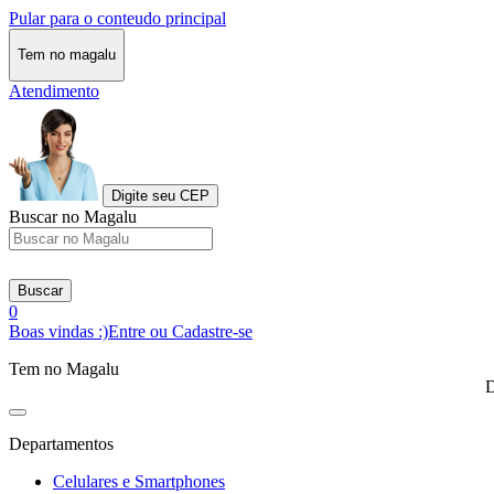
Pular para o conteudo principal
Tem no magalu
Atendimento
Digite seu CEP
Buscar no Magalu
Buscar
0
Boas vindas :)
Entre ou Cadastre-se
Tem no Magalu
D
Departamentos
Celulares e Smartphones