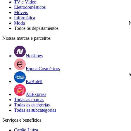
TV e Vídeo
Eletrodomésticos
Móveis
Informática
Moda
N
Todos os departamentos
Nossas marcas e parceiros
Netshoes
Epoca Cosméticos
S
KaBuM!
AliExpress
Todas as marcas
Todas as categorias
Todas as subcategorias
Serviços e benefícios
Cartão Luiza