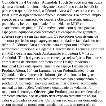
Cômoda Átria 4 Gavetas - Amêndola Touch Se você está em busca
de uma cômoda funcional, elegante e com ótimo custo-benefício
para o seu quarto de casal, a Cômoda Átria 4 Gavetas é a escolha
ideal. Com design contemporâneo e sofisticada .Ela oferece amplo
espaço para organização de roupas e objetos pessoais, unindo
praticidade, beleza e qualidade. Produzida em MDP com
acabamento em pintura UV, o móvel conta com quatro gavetas
espaçosas, equipadas com corrediças telescópicas que garantem
abertura suave e sem travamentos. Os puxadores com sistema de
abertura por fecho toque agregam modernidade e facilidade no uso
diário. A Cômoda Átria é perfeita para compor um ambiente
harmonioso, funcional e elegante. Características Técnicas: Estrutura
em MDP de alta qualidade Acabamento em pintura UV na cor
Amêndola Touch 4 gavetas com corrediças telescópicas Puxadores
com sistema de abertura por fecho toque Design moderno e
funcional Excelente aproveitamento de espaço Dimensões do
Produto: Altura: 104 cm Largura: 92 cm Profundidade: 45 cm
Quantidade de volumes : 01 Informações Adicionais: Imagens
meramente ilustrativas. Objetos decorativos não acompanham o
produto. A montagem não está inclusa, mas o móvel acompanha
manual de instruções. Verifique a quantidade de volumes no
momento da entrega.
Observação
: Produto para uso residencial em
ambiente interno, não devendo ficar exposto diretamente ao sol,
calor e umidades excessivas. Os móveis são entregues desmontados
e com manual de montagem, ressaltamos que a empresa não se