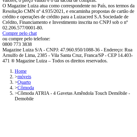
valores, o preço válido é o da sacola de compras.
O Magazine Luiza atua como correspondente no País, nos termos da
Resolução CMN nº 4.935/2021, e encaminha propostas de cartão de
crédito e operações de crédito para a Luizacred S.A Sociedade de
Crédito, Financiamento e Investimento inscrita no CNPJ sob o nº
02.206.577/0001-80.
Compre pelo chat
ou compre pelo telefone:
0800 773 3838
Magazine Luiza S/A - CNPJ: 47.960.950/1088-36 - Endereço: Rua
Arnulfo de Lima, 2385 - Vila Santa Cruz, Franca/SP - CEP 14.403-
471 ® Magazine Luiza – Todos os direitos reservados.
Home
>
móveis
>
Quarto
>
Cômoda
>
Cômoda ATRIA - 4 Gavetas Amêndola Touch Demóbile -
Demobile