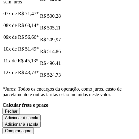
sem juros
07x de
R$ 71,47
*
R$ 500,28
08x de
R$ 63,14
*
R$ 505,11
09x de
R$ 56,66
*
R$ 509,97
10x de
R$ 51,49
*
R$ 514,86
11x de
R$ 45,13
*
R$ 496,41
12x de
R$ 43,73
*
R$ 524,73
*Juros: Todos os encargos da operação, como juros, custo de
parcelamento e outras tarifas estão incluídas neste valor.
Calcular frete e prazo
Fechar
Adicionar à sacola
Adicionar à sacola
Comprar agora