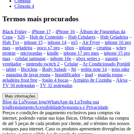
Cômoda
Cômoda 4
Termos mais procurados
Black Friday
–
iPhone 17
–
iPhone 16
–
Álbum de Figurinhas da
Copa
–
S26
–
Hub de Conteúdo
–
Hub Celulares
–
Hub Geladeira
–
Hub Tvs
–
iphone 15
–
iphone 14
–
ps5
–
Air Fryer
–
iphone 16 pro
max
–
geladeira
–
poco x7 pro
–
xbox
–
iphone
–
creatina
–
whey
protein
–
microondas
–
kindle
–
iphone 17 pro max
–
iphone 15 pro
max
–
celular samsung
–
iphone 16e
–
xbox series s
–
xiaomi
–
ventilador
–
nintendo switch 2
–
Celular
–
Ar Condicionado Portátil
–
tablet
–
Bicicleta
–
Body Splash
–
jbl
–
redmi note 14
–
tenis nike
–
maquina de lavar roupa
–
liquidificador
–
ipad
–
guarda roupa
–
geladeira frost free
–
fogão 4 bocas
–
Armário de Cozinha
–
Alexa
–
TV 50 polegadas
–
TV 32 polegadas
Mais informações
Blog da Lu
Nossas lojas
WhatsApp da Lu
Tenha sua
loja
Regulamento
Acessibilidade
Segurança e Privacidade
Preços e condições de pagamento exclusivos para compras via
internet, podendo variar nas lojas físicas. Ofertas válidas na compra
de até 5 peças de cada produto por cliente, até o término dos nossos
estoques para internet. Caso os produtos apresentem divergências de