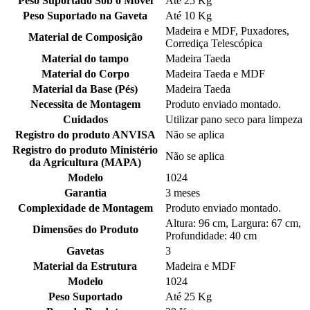
Peso Suportado Sob o Móvel
Até 25 Kg
Peso Suportado na Gaveta
Até 10 Kg
Madeira e MDF, Puxadores,
Material de Composição
Corrediça Telescópica
Material do tampo
Madeira Taeda
Material do Corpo
Madeira Taeda e MDF
Material da Base (Pés)
Madeira Taeda
Necessita de Montagem
Produto enviado montado.
Cuidados
Utilizar pano seco para limpeza
Registro do produto ANVISA
Não se aplica
Registro do produto Ministério
Não se aplica
da Agricultura (MAPA)
Modelo
1024
Garantia
3 meses
Complexidade de Montagem
Produto enviado montado.
Altura: 96 cm, Largura: 67 cm,
Dimensões do Produto
Profundidade: 40 cm
Gavetas
3
Material da Estrutura
Madeira e MDF
Modelo
1024
Peso Suportado
Até 25 Kg