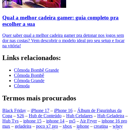
Qual a melhor cadeira gamer: guia completo pra
escolher a sua
Quer saber qual a melhor cadeira gamer pra detonar nos jogos sem
dor nas costas? Vem descobrir o modelo ideal pro seu setup e focar
na vitória!
Links relacionados:
Cômoda Bombê Grande
Cômoda Bombê
Cômoda Grande
Cômoda
Termos mais procurados
Black Friday
–
iPhone 17
–
iPhone 16
–
Álbum de Figurinhas da
Copa
–
S26
–
Hub de Conteúdo
–
Hub Celulares
–
Hub Geladeira
–
Hub Tvs
–
iphone 15
–
iphone 14
–
ps5
–
Air Fryer
–
iphone 16 pro
max
–
geladeira
–
poco x7 pro
–
xbox
–
iphone
–
creatina
–
whey