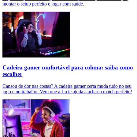
montar o setup perfeito e jogar com saúde.
Cadeira gamer confortável para coluna: saiba como
escolher
Cansou de dor nas costas? A cadeira gamer certa muda tudo no seu
jogo e no trabalho. Vem que a Lu te ajuda a achar o match perfeito!