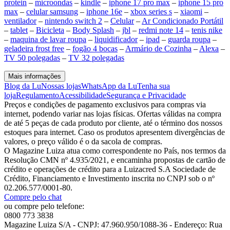
protein
–
microondas
–
kindle
–
iphone 17 pro max
–
iphone 15 pro
max
–
celular samsung
–
iphone 16e
–
xbox series s
–
xiaomi
–
ventilador
–
nintendo switch 2
–
Celular
–
Ar Condicionado Portátil
–
tablet
–
Bicicleta
–
Body Splash
–
jbl
–
redmi note 14
–
tenis nike
–
maquina de lavar roupa
–
liquidificador
–
ipad
–
guarda roupa
–
geladeira frost free
–
fogão 4 bocas
–
Armário de Cozinha
–
Alexa
–
TV 50 polegadas
–
TV 32 polegadas
Mais informações
Blog da Lu
Nossas lojas
WhatsApp da Lu
Tenha sua
loja
Regulamento
Acessibilidade
Segurança e Privacidade
Preços e condições de pagamento exclusivos para compras via
internet, podendo variar nas lojas físicas. Ofertas válidas na compra
de até 5 peças de cada produto por cliente, até o término dos nossos
estoques para internet. Caso os produtos apresentem divergências de
valores, o preço válido é o da sacola de compras.
O Magazine Luiza atua como correspondente no País, nos termos da
Resolução CMN nº 4.935/2021, e encaminha propostas de cartão de
crédito e operações de crédito para a Luizacred S.A Sociedade de
Crédito, Financiamento e Investimento inscrita no CNPJ sob o nº
02.206.577/0001-80.
Compre pelo chat
ou compre pelo telefone:
0800 773 3838
Magazine Luiza S/A - CNPJ: 47.960.950/1088-36 - Endereço: Rua