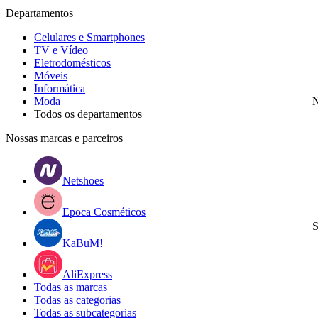
Departamentos
Celulares e Smartphones
TV e Vídeo
Eletrodomésticos
Móveis
Informática
Moda
N
Todos os departamentos
Nossas marcas e parceiros
Netshoes
Epoca Cosméticos
S
KaBuM!
AliExpress
Todas as marcas
Todas as categorias
Todas as subcategorias