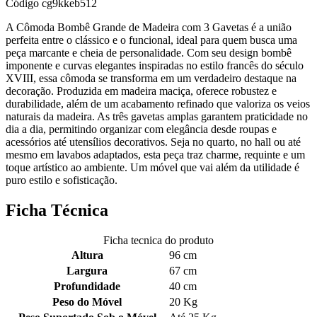
Código
cg9kkeb512
A Cômoda Bombê Grande de Madeira com 3 Gavetas é a união
perfeita entre o clássico e o funcional, ideal para quem busca uma
peça marcante e cheia de personalidade. Com seu design bombê
imponente e curvas elegantes inspiradas no estilo francês do século
XVIII, essa cômoda se transforma em um verdadeiro destaque na
decoração. Produzida em madeira maciça, oferece robustez e
durabilidade, além de um acabamento refinado que valoriza os veios
naturais da madeira. As três gavetas amplas garantem praticidade no
dia a dia, permitindo organizar com elegância desde roupas e
acessórios até utensílios decorativos. Seja no quarto, no hall ou até
mesmo em lavabos adaptados, esta peça traz charme, requinte e um
toque artístico ao ambiente. Um móvel que vai além da utilidade é
puro estilo e sofisticação.
Ficha Técnica
Ficha tecnica do produto
Altura
96 cm
Largura
67 cm
Profundidade
40 cm
Peso do Móvel
20 Kg