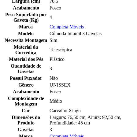
Largura (cm)
76,5
Acabamento
Fosco
Peso Suportado por
4
Gaveta (Kg)
Marca
Completa Móveis
Modelo
Cômoda Infantil 3 Gavetas
Necessita Montagem
Sim
Material da
Telescópica
Corrediça
Material dos Pés
Plástico
Quantidade de
3
Gavetas
Possui Puxador
Não
Gênero
UNISSEX
Acabamento
Fosco
Complexidade de
Médio
Montagem
Cor
Carvalho Xingu
Dimensões do
Largura: 76,50 cm, Altura: 92,50 cm,
Produto
Profundidade: 45 cm
Gavetas
3
Marca
Completa Móveis