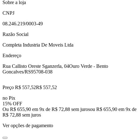
Sobre a loja
CNPJ
08.246.219/0003-49
Razão Social
Completa Industria De Moveis Ltda
Endereço
Rua Callisto Oreste Sganzerla, 04
Ouro Verde - Bento
Goncalves/RS
95708-038
Preço R$ 557,52
R$
557
,
52
no Pix
15% OFF
Ou R$ 655,90 em 9x de R$ 72,88 sem juros
ou
R$ 655,90
em
9
x de
R$ 72,88
sem juros
Ver opções de pagamento