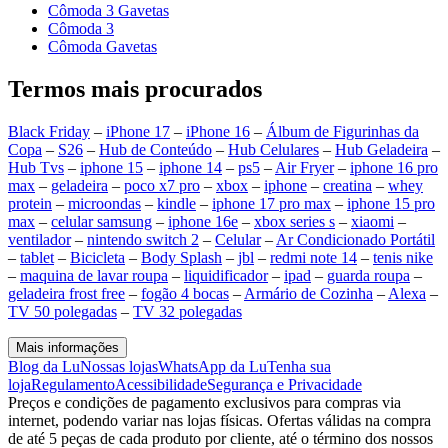
Cômoda 3 Gavetas
Cômoda 3
Cômoda Gavetas
Termos mais procurados
Black Friday
–
iPhone 17
–
iPhone 16
–
Álbum de Figurinhas da
Copa
–
S26
–
Hub de Conteúdo
–
Hub Celulares
–
Hub Geladeira
–
Hub Tvs
–
iphone 15
–
iphone 14
–
ps5
–
Air Fryer
–
iphone 16 pro
max
–
geladeira
–
poco x7 pro
–
xbox
–
iphone
–
creatina
–
whey
protein
–
microondas
–
kindle
–
iphone 17 pro max
–
iphone 15 pro
max
–
celular samsung
–
iphone 16e
–
xbox series s
–
xiaomi
–
ventilador
–
nintendo switch 2
–
Celular
–
Ar Condicionado Portátil
–
tablet
–
Bicicleta
–
Body Splash
–
jbl
–
redmi note 14
–
tenis nike
–
maquina de lavar roupa
–
liquidificador
–
ipad
–
guarda roupa
–
geladeira frost free
–
fogão 4 bocas
–
Armário de Cozinha
–
Alexa
–
TV 50 polegadas
–
TV 32 polegadas
Mais informações
Blog da Lu
Nossas lojas
WhatsApp da Lu
Tenha sua
loja
Regulamento
Acessibilidade
Segurança e Privacidade
Preços e condições de pagamento exclusivos para compras via
internet, podendo variar nas lojas físicas. Ofertas válidas na compra
de até 5 peças de cada produto por cliente, até o término dos nossos