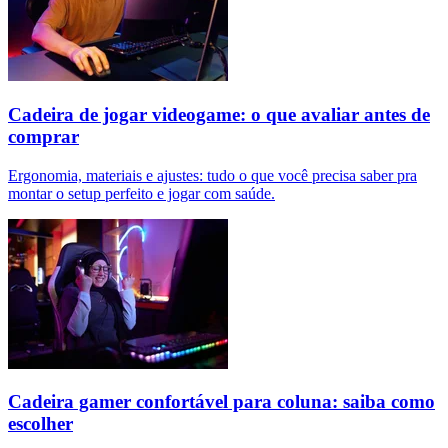
Cadeira de jogar videogame: o que avaliar antes de
comprar
Ergonomia, materiais e ajustes: tudo o que você precisa saber pra
montar o setup perfeito e jogar com saúde.
Cadeira gamer confortável para coluna: saiba como
escolher