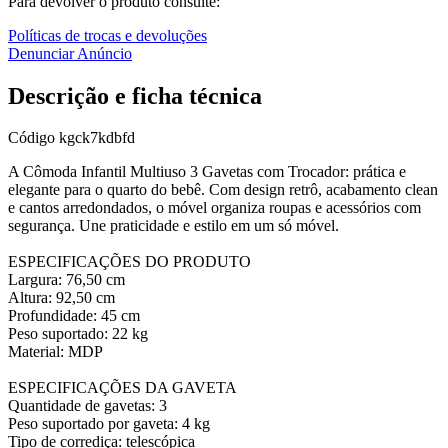
Para devolver o produto consulte:
Políticas de trocas e devoluções
Denunciar Anúncio
Descrição e ficha técnica
Código
kgck7kdbfd
A Cômoda Infantil Multiuso 3 Gavetas com Trocador: prática e
elegante para o quarto do bebê. Com design retrô, acabamento clean
e cantos arredondados, o móvel organiza roupas e acessórios com
segurança. Une praticidade e estilo em um só móvel.
ESPECIFICAÇÕES DO PRODUTO
Largura: 76,50 cm
Altura: 92,50 cm
Profundidade: 45 cm
Peso suportado: 22 kg
Material: MDP
ESPECIFICAÇÕES DA GAVETA
Quantidade de gavetas: 3
Peso suportado por gaveta: 4 kg
Tipo de corrediça: telescópica