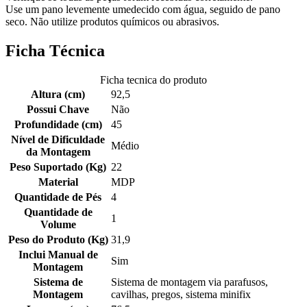
Use um pano levemente umedecido com água, seguido de pano
seco. Não utilize produtos químicos ou abrasivos.
Ficha Técnica
Ficha tecnica do produto
Altura (cm)
92,5
Possui Chave
Não
Profundidade (cm)
45
Nível de Dificuldade
Médio
da Montagem
Peso Suportado (Kg)
22
Material
MDP
Quantidade de Pés
4
Quantidade de
1
Volume
Peso do Produto (Kg)
31,9
Inclui Manual de
Sim
Montagem
Sistema de
Sistema de montagem via parafusos,
Montagem
cavilhas, pregos, sistema minifix