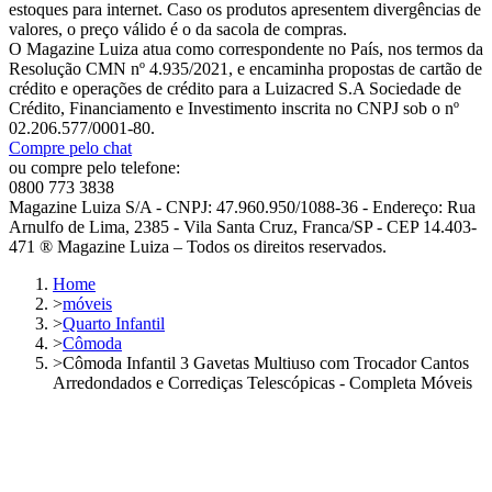
estoques para internet. Caso os produtos apresentem divergências de
valores, o preço válido é o da sacola de compras.
O Magazine Luiza atua como correspondente no País, nos termos da
Resolução CMN nº 4.935/2021, e encaminha propostas de cartão de
crédito e operações de crédito para a Luizacred S.A Sociedade de
Crédito, Financiamento e Investimento inscrita no CNPJ sob o nº
02.206.577/0001-80.
Compre pelo chat
ou compre pelo telefone:
0800 773 3838
Magazine Luiza S/A - CNPJ: 47.960.950/1088-36 - Endereço: Rua
Arnulfo de Lima, 2385 - Vila Santa Cruz, Franca/SP - CEP 14.403-
471 ® Magazine Luiza – Todos os direitos reservados.
Home
>
móveis
>
Quarto Infantil
>
Cômoda
>
Cômoda Infantil 3 Gavetas Multiuso com Trocador Cantos
Arredondados e Corrediças Telescópicas - Completa Móveis