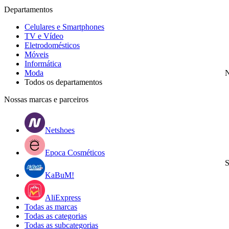
Departamentos
Celulares e Smartphones
TV e Vídeo
Eletrodomésticos
Móveis
Informática
Moda
N
Todos os departamentos
Nossas marcas e parceiros
Netshoes
Epoca Cosméticos
S
KaBuM!
AliExpress
Todas as marcas
Todas as categorias
Todas as subcategorias