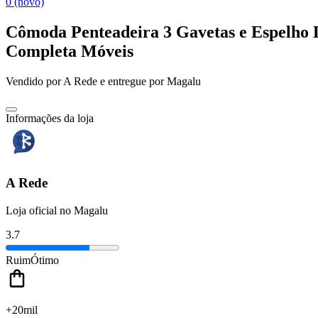
0 (novo)
Cômoda Penteadeira 3 Gavetas e Espelh
Completa Móveis
Vendido por
A Rede
e entregue por
Magalu
Informações da loja
A Rede
Loja oficial no Magalu
3.7
Ruim
Ótimo
+20mil