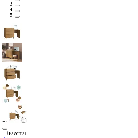
+
2
Favoritar