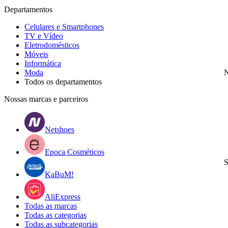
Departamentos
Celulares e Smartphones
TV e Vídeo
Eletrodomésticos
Móveis
Informática
Moda
N
Todos os departamentos
Nossas marcas e parceiros
Netshoes
Epoca Cosméticos
S
KaBuM!
AliExpress
Todas as marcas
Todas as categorias
Todas as subcategorias