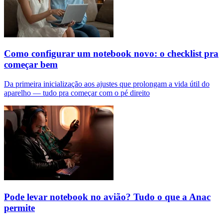
Como configurar um notebook novo: o checklist pra
começar bem
Da primeira inicialização aos ajustes que prolongam a vida útil do
aparelho — tudo pra começar com o pé direito
Pode levar notebook no avião? Tudo o que a Anac
permite