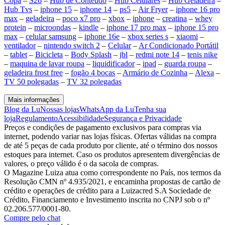
Copa
–
S26
–
Hub de Conteúdo
–
Hub Celulares
–
Hub Geladeira
–
Hub Tvs
–
iphone 15
–
iphone 14
–
ps5
–
Air Fryer
–
iphone 16 pro
max
–
geladeira
–
poco x7 pro
–
xbox
–
iphone
–
creatina
–
whey
protein
–
microondas
–
kindle
–
iphone 17 pro max
–
iphone 15 pro
max
–
celular samsung
–
iphone 16e
–
xbox series s
–
xiaomi
–
ventilador
–
nintendo switch 2
–
Celular
–
Ar Condicionado Portátil
–
tablet
–
Bicicleta
–
Body Splash
–
jbl
–
redmi note 14
–
tenis nike
–
maquina de lavar roupa
–
liquidificador
–
ipad
–
guarda roupa
–
geladeira frost free
–
fogão 4 bocas
–
Armário de Cozinha
–
Alexa
–
TV 50 polegadas
–
TV 32 polegadas
Mais informações
Blog da Lu
Nossas lojas
WhatsApp da Lu
Tenha sua
loja
Regulamento
Acessibilidade
Segurança e Privacidade
Preços e condições de pagamento exclusivos para compras via
internet, podendo variar nas lojas físicas. Ofertas válidas na compra
de até 5 peças de cada produto por cliente, até o término dos nossos
estoques para internet. Caso os produtos apresentem divergências de
valores, o preço válido é o da sacola de compras.
O Magazine Luiza atua como correspondente no País, nos termos da
Resolução CMN nº 4.935/2021, e encaminha propostas de cartão de
crédito e operações de crédito para a Luizacred S.A Sociedade de
Crédito, Financiamento e Investimento inscrita no CNPJ sob o nº
02.206.577/0001-80.
Compre pelo chat