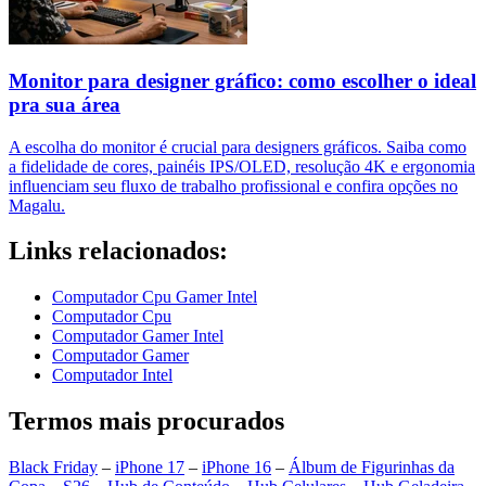
Monitor para designer gráfico: como escolher o ideal
pra sua área
A escolha do monitor é crucial para designers gráficos. Saiba como
a fidelidade de cores, painéis IPS/OLED, resolução 4K e ergonomia
influenciam seu fluxo de trabalho profissional e confira opções no
Magalu.
Links relacionados:
Computador Cpu Gamer Intel
Computador Cpu
Computador Gamer Intel
Computador Gamer
Computador Intel
Termos mais procurados
Black Friday
–
iPhone 17
–
iPhone 16
–
Álbum de Figurinhas da