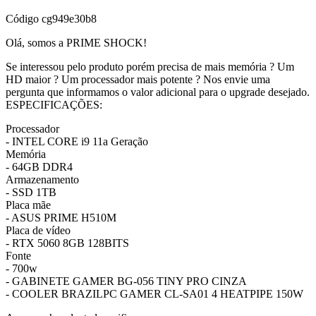
Código
cg949e30b8
Olá, somos a PRIME SHOCK!
Se interessou pelo produto porém precisa de mais memória ? Um
HD maior ? Um processador mais potente ? Nos envie uma
pergunta que informamos o valor adicional para o upgrade desejado.
ESPECIFICAÇÕES:
Processador
- INTEL CORE i9 11a Geração
Memória
- 64GB DDR4
Armazenamento
- SSD 1TB
Placa mãe
- ASUS PRIME H510M
Placa de vídeo
- RTX 5060 8GB 128BITS
Fonte
- 700w
- GABINETE GAMER BG-056 TINY PRO CINZA
- COOLER BRAZILPC GAMER CL-SA01 4 HEATPIPE 150W