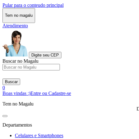
Pular para o conteudo principal
Tem no magalu
Atendimento
Digite seu CEP
Buscar no Magalu
Buscar
0
Boas vindas :)
Entre ou Cadastre-se
Tem no Magalu
D
Departamentos
Celulares e Smartphones