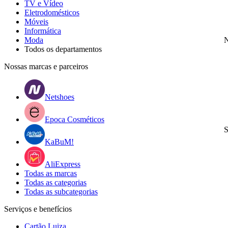
TV e Vídeo
Eletrodomésticos
Móveis
Informática
Moda
N
Todos os departamentos
Nossas marcas e parceiros
Netshoes
Epoca Cosméticos
S
KaBuM!
AliExpress
Todas as marcas
Todas as categorias
Todas as subcategorias
Serviços e benefícios
Cartão Luiza