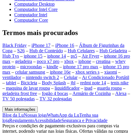
Computador Desktop
Computador Intel Core
Computador Intel
Computador Core
Termos mais procurados
Black Friday
–
iPhone 17
–
iPhone 16
–
Álbum de Figurinhas da
Copa
–
S26
–
Hub de Conteúdo
–
Hub Celulares
–
Hub Geladeira
–
Hub Tvs
–
iphone 15
–
iphone 14
–
ps5
–
Air Fryer
–
iphone 16 pro
max
–
geladeira
–
poco x7 pro
–
xbox
–
iphone
–
creatina
–
whey
protein
–
microondas
–
kindle
–
iphone 17 pro max
–
iphone 15 pro
max
–
celular samsung
–
iphone 16e
–
xbox series s
–
xiaomi
–
ventilador
–
nintendo switch 2
–
Celular
–
Ar Condicionado Portátil
–
tablet
–
Bicicleta
–
Body Splash
–
jbl
–
redmi note 14
–
tenis nike
–
maquina de lavar roupa
–
liquidificador
–
ipad
–
guarda roupa
–
geladeira frost free
–
fogão 4 bocas
–
Armário de Cozinha
–
Alexa
–
TV 50 polegadas
–
TV 32 polegadas
Mais informações
Blog da Lu
Nossas lojas
WhatsApp da Lu
Tenha sua
loja
Regulamento
Acessibilidade
Segurança e Privacidade
Preços e condições de pagamento exclusivos para compras via
internet, podendo variar nas lojas físicas. Ofertas válidas na compra