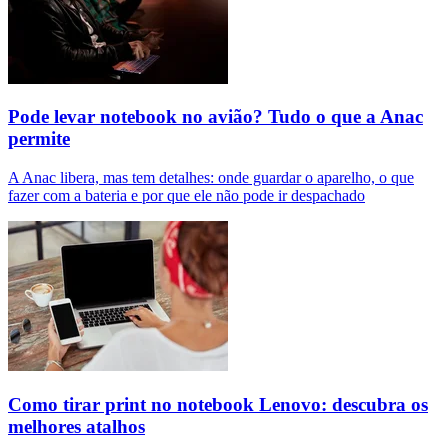
Pode levar notebook no avião? Tudo o que a Anac
permite
A Anac libera, mas tem detalhes: onde guardar o aparelho, o que
fazer com a bateria e por que ele não pode ir despachado
Como tirar print no notebook Lenovo: descubra os
melhores atalhos