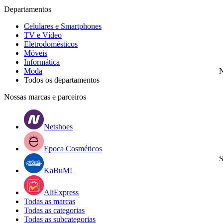
Departamentos
Celulares e Smartphones
TV e Vídeo
Eletrodomésticos
Móveis
Informática
Moda
N
Todos os departamentos
Nossas marcas e parceiros
Netshoes
Epoca Cosméticos
S
KaBuM!
AliExpress
Todas as marcas
Todas as categorias
Todas as subcategorias