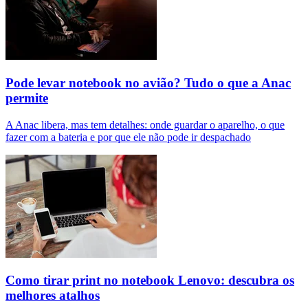
Pode levar notebook no avião? Tudo o que a Anac
permite
A Anac libera, mas tem detalhes: onde guardar o aparelho, o que
fazer com a bateria e por que ele não pode ir despachado
Como tirar print no notebook Lenovo: descubra os
melhores atalhos