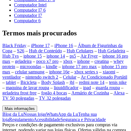
Computador Intel
Computador I7 6
Computador I7
Computador 6
Termos mais procurados
Black Friday
–
iPhone 17
–
iPhone 16
–
Álbum de Figurinhas da
Copa
–
S26
–
Hub de Conteúdo
–
Hub Celulares
–
Hub Geladeira
–
Hub Tvs
–
iphone 15
–
iphone 14
–
ps5
–
Air Fryer
–
iphone 16 pro
max
–
geladeira
–
poco x7 pro
–
xbox
–
iphone
–
creatina
–
whey
protein
–
microondas
–
kindle
–
iphone 17 pro max
–
iphone 15 pro
max
–
celular samsung
–
iphone 16e
–
xbox series s
–
xiaomi
–
ventilador
–
nintendo switch 2
–
Celular
–
Ar Condicionado Portátil
–
tablet
–
Bicicleta
–
Body Splash
–
jbl
–
redmi note 14
–
tenis nike
–
maquina de lavar roupa
–
liquidificador
–
ipad
–
guarda roupa
–
geladeira frost free
–
fogão 4 bocas
–
Armário de Cozinha
–
Alexa
–
TV 50 polegadas
–
TV 32 polegadas
Mais informações
Blog da Lu
Nossas lojas
WhatsApp da Lu
Tenha sua
loja
Regulamento
Acessibilidade
Segurança e Privacidade
Preços e condições de pagamento exclusivos para compras via
internet, podendo variar nas lojas físicas. Ofertas válidas na compra