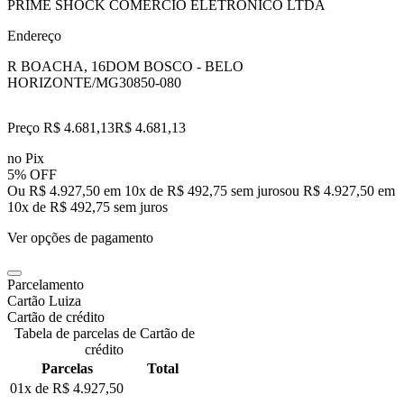
PRIME SHOCK COMERCIO ELETRONICO LTDA
Endereço
R BOACHA, 16
DOM BOSCO - BELO
HORIZONTE/MG
30850-080
Preço R$ 4.681,13
R$
4.681
,
13
no Pix
5% OFF
Ou R$ 4.927,50 em 10x de R$ 492,75 sem juros
ou
R$ 4.927,50
em
10
x de
R$ 492,75
sem juros
Ver opções de pagamento
Parcelamento
Cartão Luiza
Cartão de crédito
Tabela de parcelas de Cartão de
crédito
Parcelas
Total
01x de
R$ 4.927,50