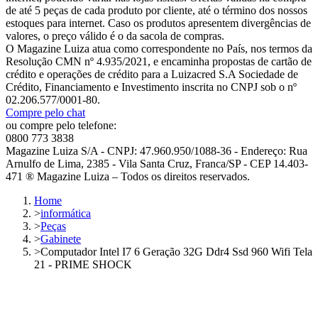
de até 5 peças de cada produto por cliente, até o término dos nossos
estoques para internet. Caso os produtos apresentem divergências de
valores, o preço válido é o da sacola de compras.
O Magazine Luiza atua como correspondente no País, nos termos da
Resolução CMN nº 4.935/2021, e encaminha propostas de cartão de
crédito e operações de crédito para a Luizacred S.A Sociedade de
Crédito, Financiamento e Investimento inscrita no CNPJ sob o nº
02.206.577/0001-80.
Compre pelo chat
ou compre pelo telefone:
0800 773 3838
Magazine Luiza S/A - CNPJ: 47.960.950/1088-36 - Endereço: Rua
Arnulfo de Lima, 2385 - Vila Santa Cruz, Franca/SP - CEP 14.403-
471 ® Magazine Luiza – Todos os direitos reservados.
Home
>
informática
>
Peças
>
Gabinete
>
Computador Intel I7 6 Geração 32G Ddr4 Ssd 960 Wifi Tela
21 - PRIME SHOCK