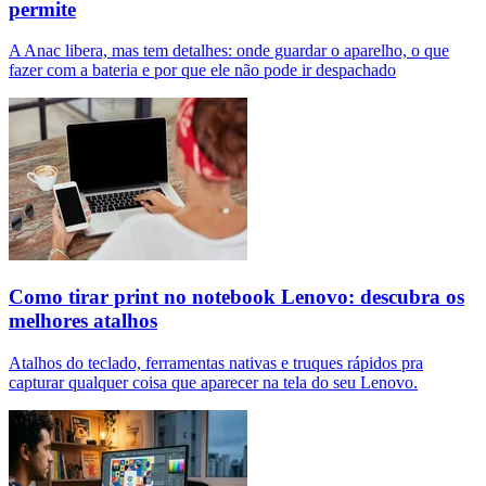
permite
A Anac libera, mas tem detalhes: onde guardar o aparelho, o que
fazer com a bateria e por que ele não pode ir despachado
Como tirar print no notebook Lenovo: descubra os
melhores atalhos
Atalhos do teclado, ferramentas nativas e truques rápidos pra
capturar qualquer coisa que aparecer na tela do seu Lenovo.