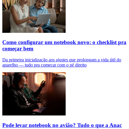
Como configurar um notebook novo: o checklist pra
começar bem
Da primeira inicialização aos ajustes que prolongam a vida útil do
aparelho — tudo pra começar com o pé direito
Pode levar notebook no avião? Tudo o que a Anac