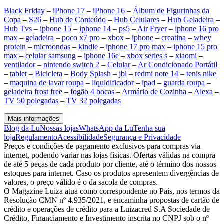
Black Friday
–
iPhone 17
–
iPhone 16
–
Álbum de Figurinhas da
Copa
–
S26
–
Hub de Conteúdo
–
Hub Celulares
–
Hub Geladeira
–
Hub Tvs
–
iphone 15
–
iphone 14
–
ps5
–
Air Fryer
–
iphone 16 pro
max
–
geladeira
–
poco x7 pro
–
xbox
–
iphone
–
creatina
–
whey
protein
–
microondas
–
kindle
–
iphone 17 pro max
–
iphone 15 pro
max
–
celular samsung
–
iphone 16e
–
xbox series s
–
xiaomi
–
ventilador
–
nintendo switch 2
–
Celular
–
Ar Condicionado Portátil
–
tablet
–
Bicicleta
–
Body Splash
–
jbl
–
redmi note 14
–
tenis nike
–
maquina de lavar roupa
–
liquidificador
–
ipad
–
guarda roupa
–
geladeira frost free
–
fogão 4 bocas
–
Armário de Cozinha
–
Alexa
–
TV 50 polegadas
–
TV 32 polegadas
Mais informações
Blog da Lu
Nossas lojas
WhatsApp da Lu
Tenha sua
loja
Regulamento
Acessibilidade
Segurança e Privacidade
Preços e condições de pagamento exclusivos para compras via
internet, podendo variar nas lojas físicas. Ofertas válidas na compra
de até 5 peças de cada produto por cliente, até o término dos nossos
estoques para internet. Caso os produtos apresentem divergências de
valores, o preço válido é o da sacola de compras.
O Magazine Luiza atua como correspondente no País, nos termos da
Resolução CMN nº 4.935/2021, e encaminha propostas de cartão de
crédito e operações de crédito para a Luizacred S.A Sociedade de
Crédito, Financiamento e Investimento inscrita no CNPJ sob o nº