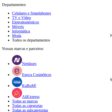
Departamentos
Celulares e Smartphones
TV e Vídeo
Eletrodomésticos
Móveis
Informática
Moda
N
Todos os departamentos
Nossas marcas e parceiros
Netshoes
Epoca Cosméticos
S
KaBuM!
AliExpress
Todas as marcas
Todas as categorias
Todas as subcategorias