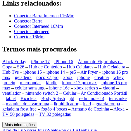
Links relacionados:
Conector Barra Interneed 16Mm
Conector Barra
Conector Interneed 16Mm
Conector Interneed
Conector 16Mm
Termos mais procurados
Black Friday
–
iPhone 17
–
iPhone 16
–
Álbum de Figurinhas da
Copa
–
S26
–
Hub de Conteúdo
–
Hub Celulares
–
Hub Geladeira
–
Hub Tvs
–
iphone 15
–
iphone 14
–
ps5
–
Air Fryer
–
iphone 16 pro
max
–
geladeira
–
poco x7 pro
–
xbox
–
iphone
–
creatina
–
whey
protein
–
microondas
–
kindle
–
iphone 17 pro max
–
iphone 15 pro
max
–
celular samsung
–
iphone 16e
–
xbox series s
–
xiaomi
–
ventilador
–
nintendo switch 2
–
Celular
–
Ar Condicionado Portátil
–
tablet
–
Bicicleta
–
Body Splash
–
jbl
–
redmi note 14
–
tenis nike
–
maquina de lavar roupa
–
liquidificador
–
ipad
–
guarda roupa
–
geladeira frost free
–
fogão 4 bocas
–
Armário de Cozinha
–
Alexa
–
TV 50 polegadas
–
TV 32 polegadas
Mais informações
Blog da Lu
Nossas lojas
WhatsApp da Lu
Tenha sua