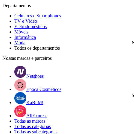
Departamentos
Celulares e Smartphones
TV e Vídeo
Eletrodomésticos
Móveis
Informática
Moda
N
Todos os departamentos
Nossas marcas e parceiros
Netshoes
Epoca Cosméticos
S
KaBuM!
AliExpress
Todas as marcas
Todas as categorias
Todas as subcategorias