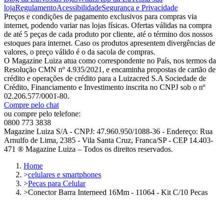
loja
Regulamento
Acessibilidade
Segurança e Privacidade
Preços e condições de pagamento exclusivos para compras via
internet, podendo variar nas lojas físicas. Ofertas válidas na compra
de até 5 peças de cada produto por cliente, até o término dos nossos
estoques para internet. Caso os produtos apresentem divergências de
valores, o preço válido é o da sacola de compras.
O Magazine Luiza atua como correspondente no País, nos termos da
Resolução CMN nº 4.935/2021, e encaminha propostas de cartão de
crédito e operações de crédito para a Luizacred S.A Sociedade de
Crédito, Financiamento e Investimento inscrita no CNPJ sob o nº
02.206.577/0001-80.
Compre pelo chat
ou compre pelo telefone:
0800 773 3838
Magazine Luiza S/A - CNPJ: 47.960.950/1088-36 - Endereço: Rua
Arnulfo de Lima, 2385 - Vila Santa Cruz, Franca/SP - CEP 14.403-
471 ® Magazine Luiza – Todos os direitos reservados.
Home
>
celulares e smartphones
>
Peças para Celular
>
Conector Barra Interneed 16Mm - 11064 - Kit C/10 Pecas