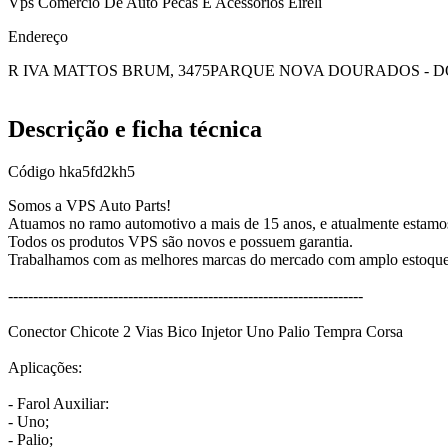
Vps Comercio De Auto Pecas E Acessorios Eireli
Endereço
R IVA MATTOS BRUM, 3475
PARQUE NOVA DOURADOS - 
Descrição e ficha técnica
Código
hka5fd2kh5
Somos a VPS Auto Parts!
Atuamos no ramo automotivo a mais de 15 anos, e atualmente estamos
Todos os produtos VPS são novos e possuem garantia.
Trabalhamos com as melhores marcas do mercado com amplo estoque e
-----------------------------------------------------------------------
Conector Chicote 2 Vias Bico Injetor Uno Palio Tempra Corsa
Aplicações:
- Farol Auxiliar:
- Uno;
- Palio;