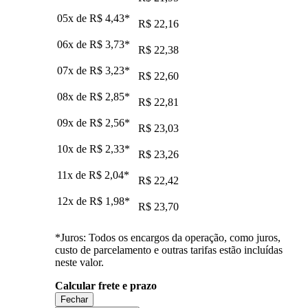
05x de
R$ 4,43
*
R$ 22,16
06x de
R$ 3,73
*
R$ 22,38
07x de
R$ 3,23
*
R$ 22,60
08x de
R$ 2,85
*
R$ 22,81
09x de
R$ 2,56
*
R$ 23,03
10x de
R$ 2,33
*
R$ 23,26
11x de
R$ 2,04
*
R$ 22,42
12x de
R$ 1,98
*
R$ 23,70
*Juros: Todos os encargos da operação, como juros,
custo de parcelamento e outras tarifas estão incluídas
neste valor.
Calcular frete e prazo
Fechar