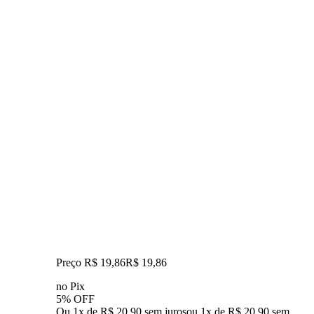
Preço R$ 19,86
R$
19
,
86
no Pix
5% OFF
Ou 1x de R$ 20,90 sem juros
ou
1
x de
R$ 20,90
sem