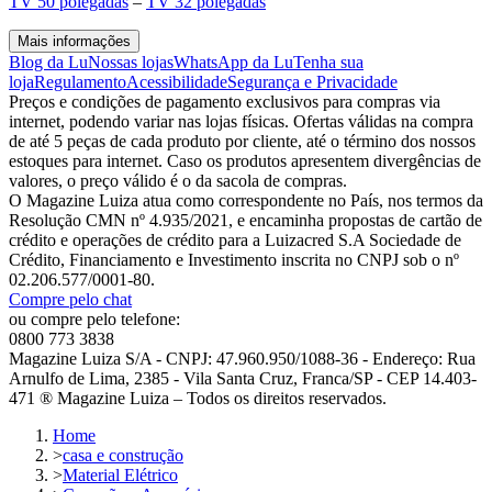
TV 50 polegadas
–
TV 32 polegadas
Mais informações
Blog da Lu
Nossas lojas
WhatsApp da Lu
Tenha sua
loja
Regulamento
Acessibilidade
Segurança e Privacidade
Preços e condições de pagamento exclusivos para compras via
internet, podendo variar nas lojas físicas. Ofertas válidas na compra
de até 5 peças de cada produto por cliente, até o término dos nossos
estoques para internet. Caso os produtos apresentem divergências de
valores, o preço válido é o da sacola de compras.
O Magazine Luiza atua como correspondente no País, nos termos da
Resolução CMN nº 4.935/2021, e encaminha propostas de cartão de
crédito e operações de crédito para a Luizacred S.A Sociedade de
Crédito, Financiamento e Investimento inscrita no CNPJ sob o nº
02.206.577/0001-80.
Compre pelo chat
ou compre pelo telefone:
0800 773 3838
Magazine Luiza S/A - CNPJ: 47.960.950/1088-36 - Endereço: Rua
Arnulfo de Lima, 2385 - Vila Santa Cruz, Franca/SP - CEP 14.403-
471 ® Magazine Luiza – Todos os direitos reservados.
Home
>
casa e construção
>
Material Elétrico