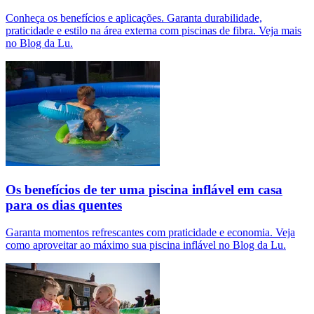
Conheça os benefícios e aplicações. Garanta durabilidade,
praticidade e estilo na área externa com piscinas de fibra. Veja mais
no Blog da Lu.
Os benefícios de ter uma piscina inflável em casa
para os dias quentes
Garanta momentos refrescantes com praticidade e economia. Veja
como aproveitar ao máximo sua piscina inflável no Blog da Lu.