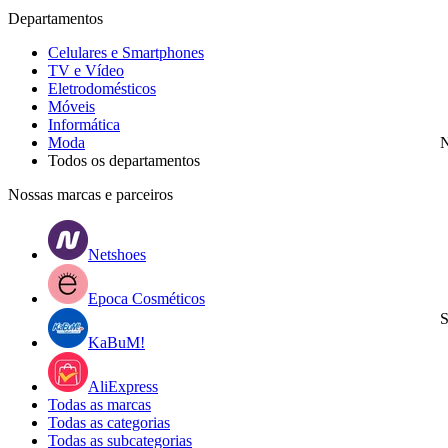
Departamentos
Celulares e Smartphones
TV e Vídeo
Eletrodomésticos
Móveis
Informática
Moda
N
Todos os departamentos
Nossas marcas e parceiros
Netshoes
Epoca Cosméticos
S
KaBuM!
AliExpress
Todas as marcas
Todas as categorias
Todas as subcategorias