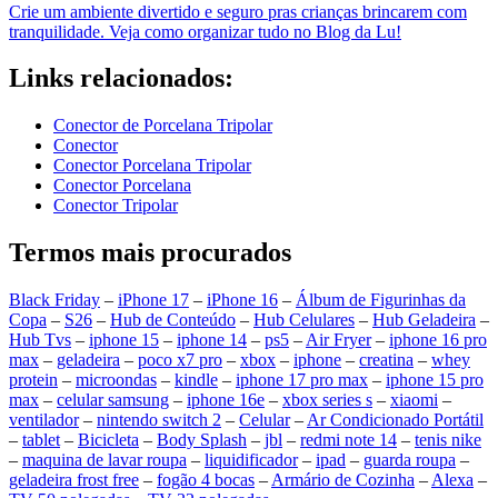
Crie um ambiente divertido e seguro pras crianças brincarem com
tranquilidade. Veja como organizar tudo no Blog da Lu!
Links relacionados:
Conector de Porcelana Tripolar
Conector
Conector Porcelana Tripolar
Conector Porcelana
Conector Tripolar
Termos mais procurados
Black Friday
–
iPhone 17
–
iPhone 16
–
Álbum de Figurinhas da
Copa
–
S26
–
Hub de Conteúdo
–
Hub Celulares
–
Hub Geladeira
–
Hub Tvs
–
iphone 15
–
iphone 14
–
ps5
–
Air Fryer
–
iphone 16 pro
max
–
geladeira
–
poco x7 pro
–
xbox
–
iphone
–
creatina
–
whey
protein
–
microondas
–
kindle
–
iphone 17 pro max
–
iphone 15 pro
max
–
celular samsung
–
iphone 16e
–
xbox series s
–
xiaomi
–
ventilador
–
nintendo switch 2
–
Celular
–
Ar Condicionado Portátil
–
tablet
–
Bicicleta
–
Body Splash
–
jbl
–
redmi note 14
–
tenis nike
–
maquina de lavar roupa
–
liquidificador
–
ipad
–
guarda roupa
–
geladeira frost free
–
fogão 4 bocas
–
Armário de Cozinha
–
Alexa
–