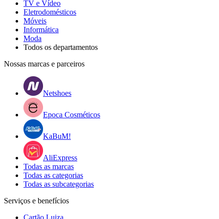
TV e Vídeo
Eletrodomésticos
Móveis
Informática
Moda
Todos os departamentos
Nossas marcas e parceiros
Netshoes
Epoca Cosméticos
KaBuM!
AliExpress
Todas as marcas
Todas as categorias
Todas as subcategorias
Serviços e benefícios
Cartão Luiza