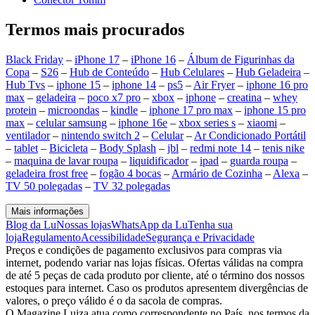
Termos mais procurados
Black Friday
–
iPhone 17
–
iPhone 16
–
Álbum de Figurinhas da
Copa
–
S26
–
Hub de Conteúdo
–
Hub Celulares
–
Hub Geladeira
–
Hub Tvs
–
iphone 15
–
iphone 14
–
ps5
–
Air Fryer
–
iphone 16 pro
max
–
geladeira
–
poco x7 pro
–
xbox
–
iphone
–
creatina
–
whey
protein
–
microondas
–
kindle
–
iphone 17 pro max
–
iphone 15 pro
max
–
celular samsung
–
iphone 16e
–
xbox series s
–
xiaomi
–
ventilador
–
nintendo switch 2
–
Celular
–
Ar Condicionado Portátil
–
tablet
–
Bicicleta
–
Body Splash
–
jbl
–
redmi note 14
–
tenis nike
–
maquina de lavar roupa
–
liquidificador
–
ipad
–
guarda roupa
–
geladeira frost free
–
fogão 4 bocas
–
Armário de Cozinha
–
Alexa
–
TV 50 polegadas
–
TV 32 polegadas
Mais informações
Blog da Lu
Nossas lojas
WhatsApp da Lu
Tenha sua
loja
Regulamento
Acessibilidade
Segurança e Privacidade
Preços e condições de pagamento exclusivos para compras via
internet, podendo variar nas lojas físicas. Ofertas válidas na compra
de até 5 peças de cada produto por cliente, até o término dos nossos
estoques para internet. Caso os produtos apresentem divergências de
valores, o preço válido é o da sacola de compras.
O Magazine Luiza atua como correspondente no País, nos termos da