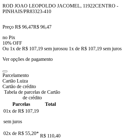
ROD JOAO LEOPOLDO JACOMEL, 11922
CENTRO -
PINHAIS/PR
83323-410
Preço R$ 96,47
R$
96
,
47
no Pix
10% OFF
Ou 1x de R$ 107,19 sem juros
ou
1
x de
R$ 107,19
sem juros
Ver opções de pagamento
Parcelamento
Cartão Luiza
Cartão de crédito
Tabela de parcelas de Cartão
de crédito
Parcelas
Total
01x de
R$ 107,19
sem juros
02x de
R$ 55,20
*
R$ 110,40