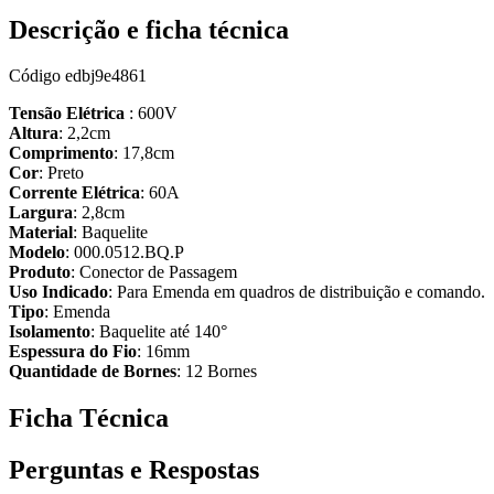
Descrição e ficha técnica
Código
edbj9e4861
Tensão Elétrica
: 600V
Altura
: 2,2cm
Comprimento
: 17,8cm
Cor
: Preto
Corrente Elétrica
: 60A
Largura
: 2,8cm
Material
: Baquelite
Modelo
: 000.0512.BQ.P
Produto
: Conector de Passagem
Uso Indicado
: Para Emenda em quadros de distribuição e comando.
Tipo
: Emenda
Isolamento
: Baquelite até 140°
Espessura do Fio
: 16mm
Quantidade de Bornes
: 12 Bornes
Ficha Técnica
Perguntas e Respostas