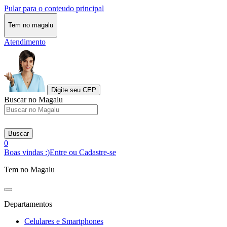
Pular para o conteudo principal
Tem no magalu
Atendimento
Digite seu CEP
Buscar no Magalu
Buscar
0
Boas vindas :)
Entre ou Cadastre-se
Tem no Magalu
Departamentos
Celulares e Smartphones