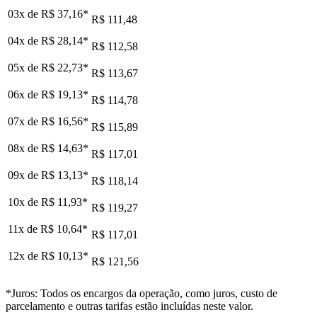
03x de
R$ 37,16
*
R$ 111,48
04x de
R$ 28,14
*
R$ 112,58
05x de
R$ 22,73
*
R$ 113,67
06x de
R$ 19,13
*
R$ 114,78
07x de
R$ 16,56
*
R$ 115,89
08x de
R$ 14,63
*
R$ 117,01
09x de
R$ 13,13
*
R$ 118,14
10x de
R$ 11,93
*
R$ 119,27
11x de
R$ 10,64
*
R$ 117,01
12x de
R$ 10,13
*
R$ 121,56
*Juros: Todos os encargos da operação, como juros, custo de
parcelamento e outras tarifas estão incluídas neste valor.