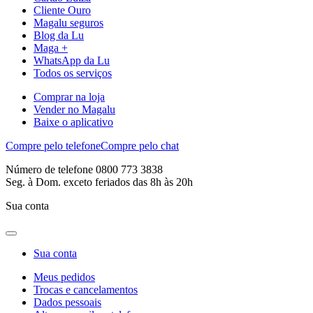
Cliente Ouro
Magalu seguros
Blog da Lu
Maga +
WhatsApp da Lu
Todos os serviços
Comprar na loja
Vender no Magalu
Baixe o aplicativo
Compre pelo telefone
Compre pelo chat
Número de telefone 0800 773 3838
Seg. à Dom. exceto feriados das 8h às 20h
Sua conta
Sua conta
Meus pedidos
Trocas e cancelamentos
Dados pessoais