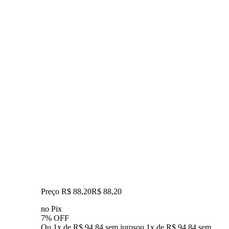
Preço R$ 88,20
R$
88
,
20
no Pix
7% OFF
Ou 1x de R$ 94,84 sem juros
ou
1
x de
R$ 94,84
sem