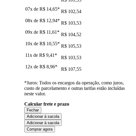
07x de
R$ 14,65
*
R$ 102,54
08x de
R$ 12,94
*
R$ 103,53
09x de
R$ 11,61
*
R$ 104,52
10x de
R$ 10,55
*
R$ 105,53
11x de
R$ 9,41
*
R$ 103,53
12x de
R$ 8,96
*
R$ 107,55
*Juros: Todos os encargos da operação, como juros,
custo de parcelamento e outras tarifas estão incluídas
neste valor.
Calcular frete e prazo
Fechar
Adicionar à sacola
Adicionar à sacola
Comprar agora