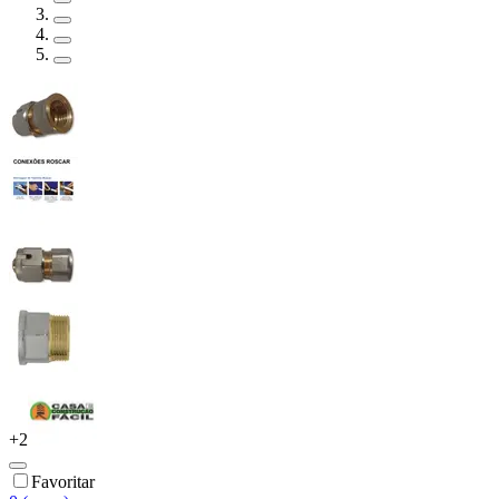
+
2
Favoritar