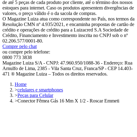
de até 5 peças de cada produto por cliente, até o término dos nossos
estoques para internet. Caso os produtos apresentem divergências de
valores, o preço válido é o da sacola de compras.
O Magazine Luiza atua como correspondente no País, nos termos da
Resolução CMN nº 4.935/2021, e encaminha propostas de cartão de
crédito e operações de crédito para a Luizacred S.A Sociedade de
Crédito, Financiamento e Investimento inscrita no CNPJ sob o nº
02.206.577/0001-80.
Compre pelo chat
ou compre pelo telefone:
0800 773 3838
Magazine Luiza S/A - CNPJ: 47.960.950/1088-36 - Endereço: Rua
Arnulfo de Lima, 2385 - Vila Santa Cruz, Franca/SP - CEP 14.403-
471 ® Magazine Luiza – Todos os direitos reservados.
Home
>
celulares e smartphones
>
Peças para Celular
>
Conector Fêmea Gás 16 Mm X 1/2 - Roscar Emmeti