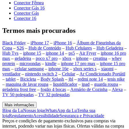
Conector Fêmea
Conector Gás 16
Conector Gás
Conector 16
Termos mais procurados
Black Friday
–
iPhone 17
–
iPhone 16
–
Álbum de Figurinhas da
Copa
–
S26
–
Hub de Conteúdo
–
Hub Celulares
–
Hub Geladeira
–
Hub Tvs
–
iphone 15
–
iphone 14
–
ps5
–
Air Fryer
–
iphone 16 pro
max
–
geladeira
–
poco x7 pro
–
xbox
–
iphone
–
creatina
–
whey
protein
–
microondas
–
kindle
–
iphone 17 pro max
–
iphone 15 pro
max
–
celular samsung
–
iphone 16e
–
xbox series s
–
xiaomi
–
ventilador
–
nintendo switch 2
–
Celular
–
Ar Condicionado Portátil
–
tablet
–
Bicicleta
–
Body Splash
–
jbl
–
redmi note 14
–
tenis nike
–
maquina de lavar roupa
–
liquidificador
–
ipad
–
guarda roupa
–
geladeira frost free
–
fogão 4 bocas
–
Armário de Cozinha
–
Alexa
–
TV 50 polegadas
–
TV 32 polegadas
Mais informações
Blog da Lu
Nossas lojas
WhatsApp da Lu
Tenha sua
loja
Regulamento
Acessibilidade
Segurança e Privacidade
Preços e condições de pagamento exclusivos para compras via
internet, podendo variar nas lojas físicas. Ofertas válidas na compra