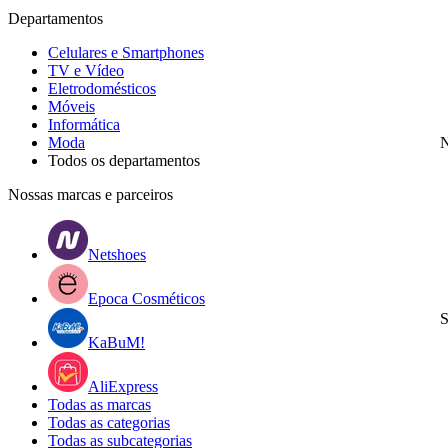
Departamentos
Celulares e Smartphones
TV e Vídeo
Eletrodomésticos
Móveis
Informática
Moda
N
Todos os departamentos
Nossas marcas e parceiros
Netshoes
Epoca Cosméticos
S
KaBuM!
AliExpress
Todas as marcas
Todas as categorias
Todas as subcategorias