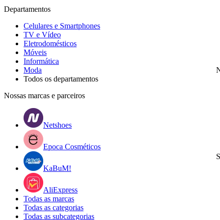
Departamentos
Celulares e Smartphones
TV e Vídeo
Eletrodomésticos
Móveis
Informática
Moda
N
Todos os departamentos
Nossas marcas e parceiros
Netshoes
Epoca Cosméticos
S
KaBuM!
AliExpress
Todas as marcas
Todas as categorias
Todas as subcategorias