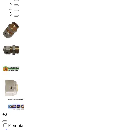
+
2
Favoritar