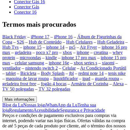
Conector Gás 16
Conector Gás
Conector 16
Termos mais procurados
Black Friday
–
iPhone 17
–
iPhone 16
–
Álbum de Figurinhas da
Copa
–
S26
–
Hub de Conteúdo
–
Hub Celulares
–
Hub Geladeira
–
Hub Tvs
–
iphone 15
–
iphone 14
–
ps5
–
Air Fryer
–
iphone 16 pro
max
–
geladeira
–
poco x7 pro
–
xbox
–
iphone
–
creatina
–
whey
protein
–
microondas
–
kindle
–
iphone 17 pro max
–
iphone 15 pro
max
–
celular samsung
–
iphone 16e
–
xbox series s
–
xiaomi
–
ventilador
–
nintendo switch 2
–
Celular
–
Ar Condicionado Portátil
–
tablet
–
Bicicleta
–
Body Splash
–
jbl
–
redmi note 14
–
tenis nike
–
maquina de lavar roupa
–
liquidificador
–
ipad
–
guarda roupa
–
geladeira frost free
–
fogão 4 bocas
–
Armário de Cozinha
–
Alexa
–
TV 50 polegadas
–
TV 32 polegadas
Mais informações
Blog da Lu
Nossas lojas
WhatsApp da Lu
Tenha sua
loja
Regulamento
Acessibilidade
Segurança e Privacidade
Preços e condições de pagamento exclusivos para compras via
internet, podendo variar nas lojas físicas. Ofertas válidas na compra
de até 5 peças de cada produto por cliente, até o término dos nossos