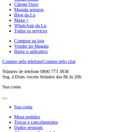
Cliente Ouro
Magalu seguros
Blog da Lu
Maga +
WhatsApp da Lu
Todos os serviços
Comprar na loja
Vender no Magalu
Baixe o aplicativo
Compre pelo telefone
Compre pelo chat
Número de telefone 0800 773 3838
Seg. à Dom. exceto feriados das 8h às 20h
Sua conta
Sua conta
Meus pedidos
Trocas e cancelamentos
Dados pessoais