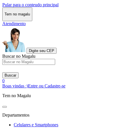
Pular para o conteudo principal
Tem no magalu
Atendimento
Digite seu CEP
Buscar no Magalu
Buscar
0
Boas vindas :)
Entre ou Cadastre-se
Tem no Magalu
Departamentos
Celulares e Smartphones