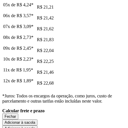
05x de
R$ 4,24
*
R$ 21,21
06x de
R$ 3,57
*
R$ 21,42
07x de
R$ 3,09
*
R$ 21,62
08x de
R$ 2,73
*
R$ 21,83
09x de
R$ 2,45
*
R$ 22,04
10x de
R$ 2,23
*
R$ 22,25
11x de
R$ 1,95
*
R$ 21,46
12x de
R$ 1,89
*
R$ 22,68
*Juros: Todos os encargos da operação, como juros, custo de
parcelamento e outras tarifas estão incluídas neste valor.
Calcular frete e prazo
Fechar
Adicionar à sacola