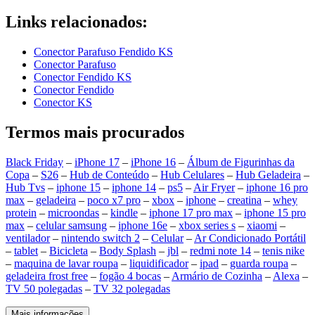
Links relacionados:
Conector Parafuso Fendido KS
Conector Parafuso
Conector Fendido KS
Conector Fendido
Conector KS
Termos mais procurados
Black Friday
–
iPhone 17
–
iPhone 16
–
Álbum de Figurinhas da
Copa
–
S26
–
Hub de Conteúdo
–
Hub Celulares
–
Hub Geladeira
–
Hub Tvs
–
iphone 15
–
iphone 14
–
ps5
–
Air Fryer
–
iphone 16 pro
max
–
geladeira
–
poco x7 pro
–
xbox
–
iphone
–
creatina
–
whey
protein
–
microondas
–
kindle
–
iphone 17 pro max
–
iphone 15 pro
max
–
celular samsung
–
iphone 16e
–
xbox series s
–
xiaomi
–
ventilador
–
nintendo switch 2
–
Celular
–
Ar Condicionado Portátil
–
tablet
–
Bicicleta
–
Body Splash
–
jbl
–
redmi note 14
–
tenis nike
–
maquina de lavar roupa
–
liquidificador
–
ipad
–
guarda roupa
–
geladeira frost free
–
fogão 4 bocas
–
Armário de Cozinha
–
Alexa
–
TV 50 polegadas
–
TV 32 polegadas
Mais informações