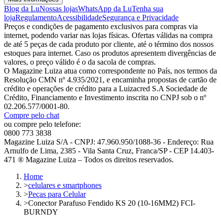
Blog da Lu
Nossas lojas
WhatsApp da Lu
Tenha sua
loja
Regulamento
Acessibilidade
Segurança e Privacidade
Preços e condições de pagamento exclusivos para compras via
internet, podendo variar nas lojas físicas. Ofertas válidas na compra
de até 5 peças de cada produto por cliente, até o término dos nossos
estoques para internet. Caso os produtos apresentem divergências de
valores, o preço válido é o da sacola de compras.
O Magazine Luiza atua como correspondente no País, nos termos da
Resolução CMN nº 4.935/2021, e encaminha propostas de cartão de
crédito e operações de crédito para a Luizacred S.A Sociedade de
Crédito, Financiamento e Investimento inscrita no CNPJ sob o nº
02.206.577/0001-80.
Compre pelo chat
ou compre pelo telefone:
0800 773 3838
Magazine Luiza S/A - CNPJ: 47.960.950/1088-36 - Endereço: Rua
Arnulfo de Lima, 2385 - Vila Santa Cruz, Franca/SP - CEP 14.403-
471 ® Magazine Luiza – Todos os direitos reservados.
Home
>
celulares e smartphones
>
Peças para Celular
>
Conector Parafuso Fendido KS 20 (10-16MM2) FCI-
BURNDY