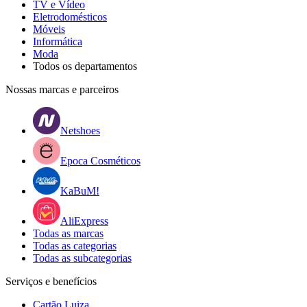
TV e Vídeo
Eletrodomésticos
Móveis
Informática
Moda
Todos os departamentos
Nossas marcas e parceiros
Netshoes
Epoca Cosméticos
KaBuM!
AliExpress
Todas as marcas
Todas as categorias
Todas as subcategorias
Serviços e benefícios
Cartão Luiza