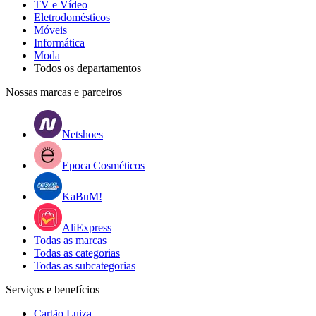
TV e Vídeo
Eletrodomésticos
Móveis
Informática
Moda
Todos os departamentos
Nossas marcas e parceiros
Netshoes
Epoca Cosméticos
KaBuM!
AliExpress
Todas as marcas
Todas as categorias
Todas as subcategorias
Serviços e benefícios
Cartão Luiza