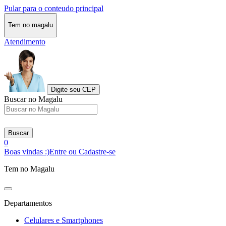
Pular para o conteudo principal
Tem no magalu
Atendimento
Digite seu CEP
Buscar no Magalu
Buscar
0
Boas vindas :)
Entre ou Cadastre-se
Tem no Magalu
Departamentos
Celulares e Smartphones