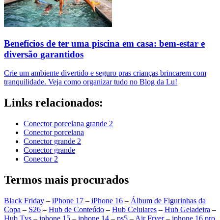
Benefícios de ter uma piscina em casa: bem-estar e
diversão garantidos
Crie um ambiente divertido e seguro pras crianças brincarem com
tranquilidade. Veja como organizar tudo no Blog da Lu!
Links relacionados:
Conector porcelana grande 2
Conector porcelana
Conector grande 2
Conector grande
Conector 2
Termos mais procurados
Black Friday
–
iPhone 17
–
iPhone 16
–
Álbum de Figurinhas da
Copa
–
S26
–
Hub de Conteúdo
–
Hub Celulares
–
Hub Geladeira
–
Hub Tvs
–
iphone 15
–
iphone 14
–
ps5
–
Air Fryer
–
iphone 16 pro