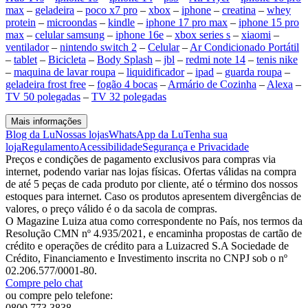
max
–
geladeira
–
poco x7 pro
–
xbox
–
iphone
–
creatina
–
whey
protein
–
microondas
–
kindle
–
iphone 17 pro max
–
iphone 15 pro
max
–
celular samsung
–
iphone 16e
–
xbox series s
–
xiaomi
–
ventilador
–
nintendo switch 2
–
Celular
–
Ar Condicionado Portátil
–
tablet
–
Bicicleta
–
Body Splash
–
jbl
–
redmi note 14
–
tenis nike
–
maquina de lavar roupa
–
liquidificador
–
ipad
–
guarda roupa
–
geladeira frost free
–
fogão 4 bocas
–
Armário de Cozinha
–
Alexa
–
TV 50 polegadas
–
TV 32 polegadas
Mais informações
Blog da Lu
Nossas lojas
WhatsApp da Lu
Tenha sua
loja
Regulamento
Acessibilidade
Segurança e Privacidade
Preços e condições de pagamento exclusivos para compras via
internet, podendo variar nas lojas físicas. Ofertas válidas na compra
de até 5 peças de cada produto por cliente, até o término dos nossos
estoques para internet. Caso os produtos apresentem divergências de
valores, o preço válido é o da sacola de compras.
O Magazine Luiza atua como correspondente no País, nos termos da
Resolução CMN nº 4.935/2021, e encaminha propostas de cartão de
crédito e operações de crédito para a Luizacred S.A Sociedade de
Crédito, Financiamento e Investimento inscrita no CNPJ sob o nº
02.206.577/0001-80.
Compre pelo chat
ou compre pelo telefone:
0800 773 3838