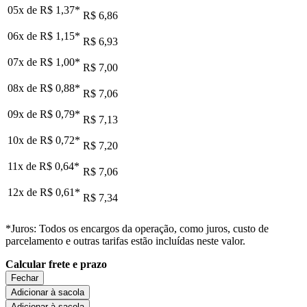
05x de
R$ 1,37
*
R$ 6,86
06x de
R$ 1,15
*
R$ 6,93
07x de
R$ 1,00
*
R$ 7,00
08x de
R$ 0,88
*
R$ 7,06
09x de
R$ 0,79
*
R$ 7,13
10x de
R$ 0,72
*
R$ 7,20
11x de
R$ 0,64
*
R$ 7,06
12x de
R$ 0,61
*
R$ 7,34
*Juros: Todos os encargos da operação, como juros, custo de
parcelamento e outras tarifas estão incluídas neste valor.
Calcular frete e prazo
Fechar
Adicionar à sacola
Adicionar à sacola