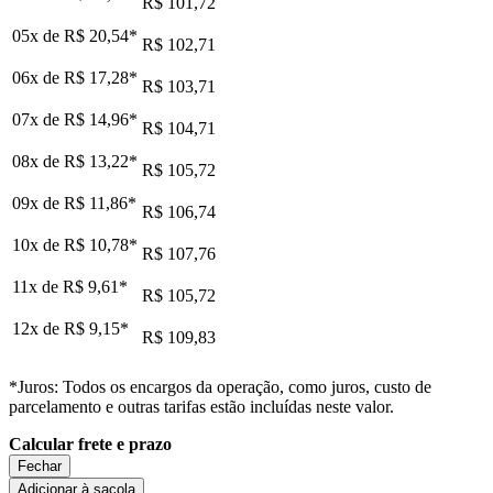
R$ 101,72
05x de
R$ 20,54
*
R$ 102,71
06x de
R$ 17,28
*
R$ 103,71
07x de
R$ 14,96
*
R$ 104,71
08x de
R$ 13,22
*
R$ 105,72
09x de
R$ 11,86
*
R$ 106,74
10x de
R$ 10,78
*
R$ 107,76
11x de
R$ 9,61
*
R$ 105,72
12x de
R$ 9,15
*
R$ 109,83
*Juros: Todos os encargos da operação, como juros, custo de
parcelamento e outras tarifas estão incluídas neste valor.
Calcular frete e prazo
Fechar
Adicionar à sacola