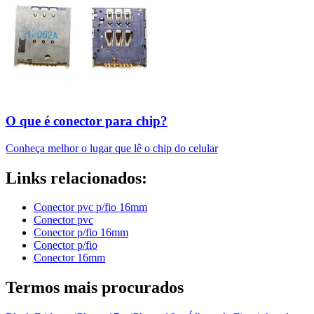
O que é conector para chip?
Conheça melhor o lugar que lê o chip do celular
Links relacionados:
Conector pvc p/fio 16mm
Conector pvc
Conector p/fio 16mm
Conector p/fio
Conector 16mm
Termos mais procurados