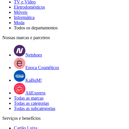
TV e Vídeo
Eletrodomésticos
Móveis
Informática
Moda
Todos os departamentos
Nossas marcas e parceiros
Netshoes
Epoca Cosméticos
KaBuM!
AliExpress
Todas as marcas
Todas as categorias
Todas as subcategorias
Serviços e benefícios
Cartão Luiza