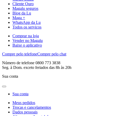
Cliente Ouro
Magalu seguros
Blog da Lu
Maga +
WhatsApp da Lu
Todos os serviços
Comprar na loja
Vender no Magalu
Baixe o aplicativo
Compre pelo telefone
Compre pelo chat
Número de telefone 0800 773 3838
Seg. à Dom. exceto feriados das 8h às 20h
Sua conta
Sua conta
Meus pedidos
Trocas e cancelamentos
Dados pessoais