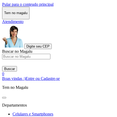
Pular para o conteudo principal
Tem no magalu
Atendimento
Digite seu CEP
Buscar no Magalu
Buscar
0
Boas vindas :)
Entre ou Cadastre-se
Tem no Magalu
Departamentos
Celulares e Smartphones