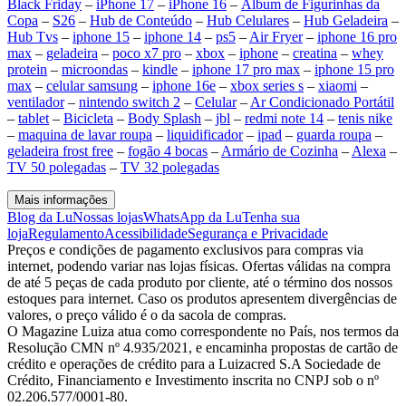
Black Friday
–
iPhone 17
–
iPhone 16
–
Álbum de Figurinhas da
Copa
–
S26
–
Hub de Conteúdo
–
Hub Celulares
–
Hub Geladeira
–
Hub Tvs
–
iphone 15
–
iphone 14
–
ps5
–
Air Fryer
–
iphone 16 pro
max
–
geladeira
–
poco x7 pro
–
xbox
–
iphone
–
creatina
–
whey
protein
–
microondas
–
kindle
–
iphone 17 pro max
–
iphone 15 pro
max
–
celular samsung
–
iphone 16e
–
xbox series s
–
xiaomi
–
ventilador
–
nintendo switch 2
–
Celular
–
Ar Condicionado Portátil
–
tablet
–
Bicicleta
–
Body Splash
–
jbl
–
redmi note 14
–
tenis nike
–
maquina de lavar roupa
–
liquidificador
–
ipad
–
guarda roupa
–
geladeira frost free
–
fogão 4 bocas
–
Armário de Cozinha
–
Alexa
–
TV 50 polegadas
–
TV 32 polegadas
Mais informações
Blog da Lu
Nossas lojas
WhatsApp da Lu
Tenha sua
loja
Regulamento
Acessibilidade
Segurança e Privacidade
Preços e condições de pagamento exclusivos para compras via
internet, podendo variar nas lojas físicas. Ofertas válidas na compra
de até 5 peças de cada produto por cliente, até o término dos nossos
estoques para internet. Caso os produtos apresentem divergências de
valores, o preço válido é o da sacola de compras.
O Magazine Luiza atua como correspondente no País, nos termos da
Resolução CMN nº 4.935/2021, e encaminha propostas de cartão de
crédito e operações de crédito para a Luizacred S.A Sociedade de
Crédito, Financiamento e Investimento inscrita no CNPJ sob o nº
02.206.577/0001-80.