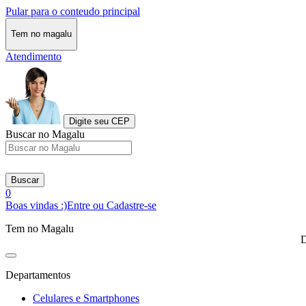
Pular para o conteudo principal
Tem no magalu
Atendimento
Digite seu CEP
Buscar no Magalu
Buscar
0
Boas vindas :)
Entre ou Cadastre-se
Tem no Magalu
D
Departamentos
Celulares e Smartphones