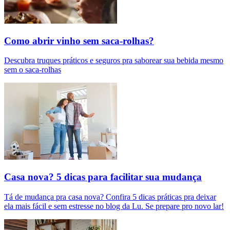
Como abrir vinho sem saca-rolhas?
Descubra truques práticos e seguros pra saborear sua bebida mesmo
sem o saca-rolhas
Casa nova? 5 dicas para facilitar sua mudança
Tá de mudança pra casa nova? Confira 5 dicas práticas pra deixar
ela mais fácil e sem estresse no blog da Lu. Se prepare pro novo lar!