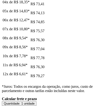
04x de
R$ 18,35
*
R$ 73,41
05x de
R$ 14,83
*
R$ 74,13
06x de
R$ 12,47
*
R$ 74,85
07x de
R$ 10,80
*
R$ 75,57
08x de
R$ 9,54
*
R$ 76,30
09x de
R$ 8,56
*
R$ 77,04
10x de
R$ 7,78
*
R$ 77,78
11x de
R$ 6,94
*
R$ 76,30
12x de
R$ 6,61
*
R$ 79,27
*Juros: Todos os encargos da operação, como juros, custo de
parcelamento e outras tarifas estão incluídas neste valor.
Calcular frete e prazo
Quantidade:
1 unidade