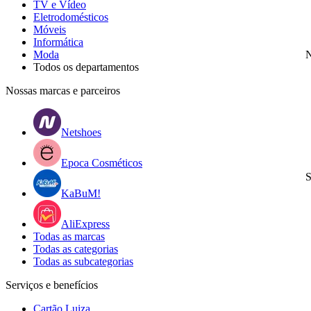
TV e Vídeo
Eletrodomésticos
Móveis
Informática
Moda
N
Todos os departamentos
Nossas marcas e parceiros
Netshoes
Epoca Cosméticos
S
KaBuM!
AliExpress
Todas as marcas
Todas as categorias
Todas as subcategorias
Serviços e benefícios
Cartão Luiza